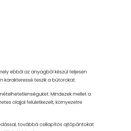
ely ebből az anyagból készül teljesen
 karakteressé teszik a bútorokat.
mételhetetlenségüket. Mindezek mellet a
es olajjal felületkezelt, környezetre
ódással, továbbá csillapítós ajtópántokat