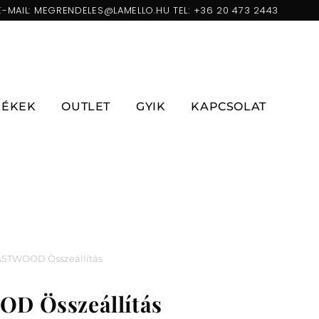
E-MAIL:
MEGRENDELES@LAMELLO.HU
TEL:
+36 20 473 2443
ZÉKEK
OUTLET
GYIK
KAPCSOLAT
STWOOD Összeállítás
 Összeállítás