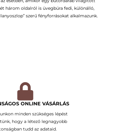
az esetben, amikor egy bútordarab világított
ét három oldalról is üvegbúra fedi, különálló,
illanyoszlop” szerű fényforrásokat alkalmazunk.
NSÁGOS ONLINE VÁSÁRLÁS
lunkon minden szükséges lépést
tünk, hogy a létező legnagyobb
tonságban tudd az adataid.