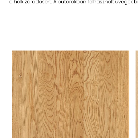
a halk záródásért. A bútorokban felhasznált üvegek bi