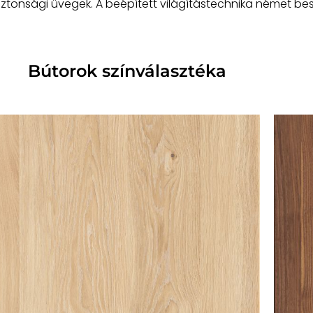
ztonsági üvegek. A beépített világítástechnika német beszá
Bútorok színválasztéka