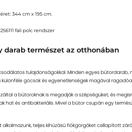
éret: 344 cm x 195 cm.
 256111 fali polc rendszer
y darab természet az otthonában
 csodálatos tulajdonságokkal. Minden egyes bútordarab, m
 a különféle göcsök és egyenetlenségek magával ragadóan
záltal a bútoroknak is megadják a szépségüket, és megis
 hat és antibakteriális. Mivel a bútor csupán egy természet
lkalmazunk, teljes kihúzású fiókgörgőket csillapított zár