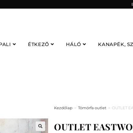
PALI
ÉTKEZŐ
HÁLÓ
KANAPÉK, S
Kezdőlap
>
Tömörfa outlet
>
OUTLET EA
OUTLET EASTWOOD