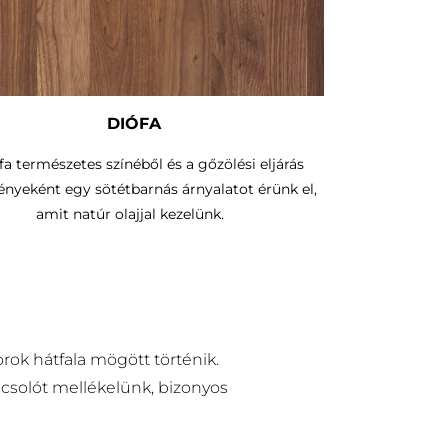
DIÓFA
fa természetes színéből és a gőzölési eljárás
nyeként egy sötétbarnás árnyalatot érünk el,
amit natúr olajjal kezelünk.
rok hátfala mögött történik.
pcsolót mellékelünk, bizonyos