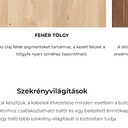
FEHÉR TÖLGY
Az olaj fehér pigmenteket tartalmaz, a kezelt felület a
A dió
tölgyfa nyers színéhez hasonlítható.
eredmé
Szekrényvilágítások
al készítjük, a kábelek elvezetése minden esetben a búto
torhoz csatlakoztatható trafót és egy beépített érintőka
 trafó több szekrény világítását is biztosítani tudja.