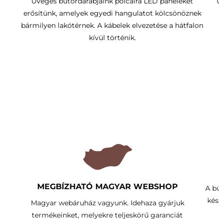
Üveges bútordarabjaink polcaira LED paneleket
erősítünk, amelyek egyedi hangulatot kölcsönöznek
bármilyen lakótérnek. A kábelek elvezetése a hátfalon
kívül történik.
MEGBÍZHATÓ MAGYAR WEBSHOP
A b
kés
Magyar webáruház vagyunk. Idehaza gyárjuk
termékeinket, melyekre teljeskörű garanciát