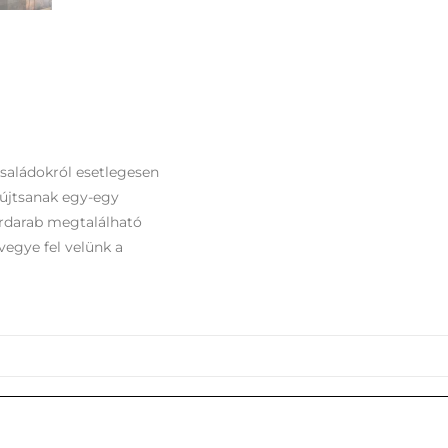
családokról esetlegesen
yújtsanak egy-egy
ordarab megtalálható
vegye fel velünk a