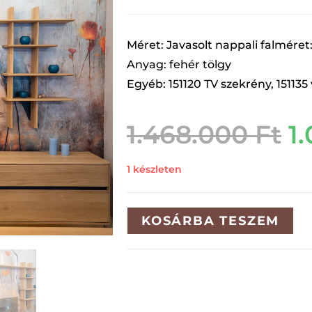
Méret: Javasolt nappali falméret
Anyag: fehér tölgy
Egyéb: 151120 TV szekrény, 151135 v
1.468.000
Ft
1
1 készleten
KOSÁRBA TESZEM