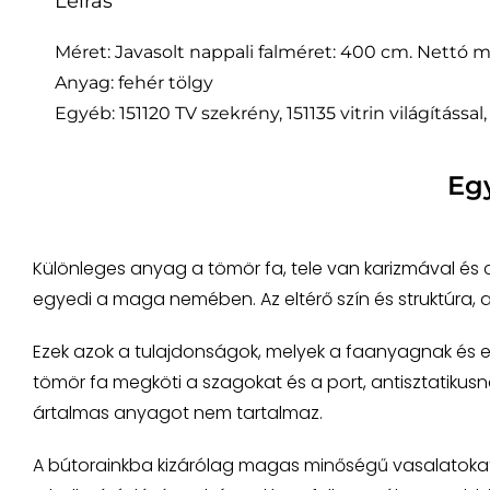
Leírás
Méret: Javasolt nappali falméret: 400 cm. Nettó m
Anyag: fehér tölgy
Egyéb: 151120 TV szekrény, 151135 vitrin világítással,
Eg
Különleges anyag a tömör fa, tele van karizmával és
egyedi a maga nemében. Az eltérő szín és struktúra,
Ezek azok a tulajdonságok, melyek a faanyagnak és e
tömör fa megköti a szagokat és a port, antisztatikusnak
ártalmas anyagot nem tartalmaz.
A bútorainkba kizárólag magas minőségű vasalatokat a