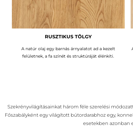
RUSZTIKUS TÖLGY
A natúr olaj egy barnás árnyalatot ad a kezelt
felületnek, a fa színét és struktúráját élénkíti.
Szekrényvilágításainkat három féle szerelési módozatt
Főszabályként egy világított bútordarabhoz egy, konnek
esetekben azonban egy