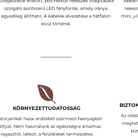
Üvegbúrával ellátott, polcnélküli rekeszek világítására
Abban 
szolgáló pontszerű LED fényforrás, amely iránya
rekesz
egyedileg állítható.
A kábelek elvezetése a hátfalon
mini „v
kívül történik
.
BIZTO
KÖRNYEZETTUDATOSSÁG​
Az olda
útorjainkat hazai erdőkből származó faanyagból
megtet
zítjük. Nem használunk az egészségre ártalmas
biz
ragasztót, lakkot, a felületeket természetes