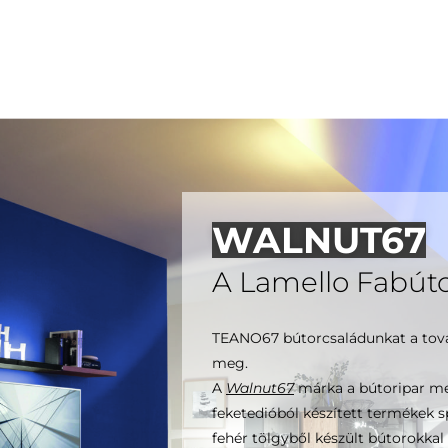
WALNUT67
A Lamello Fabút
TEANO67 bútorcsaládunkat a továb
meg.
A
Walnut67
márka a bútoripar me
feketedióból készített termékek s
fehér tölgyből készült bútorokkal 