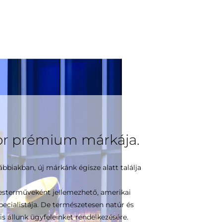
or prémium márkája.
biakban, új márkánk égisze alatt találja
sterműveként jellemezhető, amerikai
pecialistája. De természetesen natúr és
is állunk ügyfeleinket rendelkezésére.