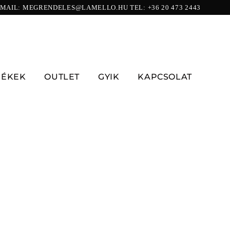
-MAIL:
MEGRENDELES@LAMELLO.HU
TEL:
+36 20 473 2443
ZÉKEK
OUTLET
GYIK
KAPCSOLAT