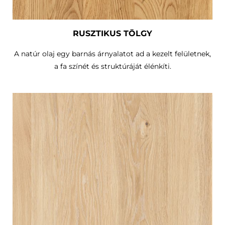
RUSZTIKUS TÖLGY
A natúr olaj egy barnás árnyalatot ad a kezelt felületnek,
a fa színét és struktúráját élénkíti.