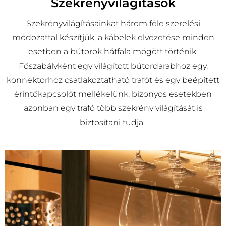
Szekrényvilágítások
Szekrényvilágításainkat három féle szerelési
módozattal készítjük, a kábelek elvezetése minden
esetben a bútorok hátfala mögött történik.
Főszabályként egy világított bútordarabhoz egy,
konnektorhoz csatlakoztatható trafót és egy beépített
érintőkapcsolót mellékelünk, bizonyos esetekben
azonban egy trafó több szekrény világítását is
biztosítani tudja.