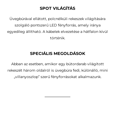
SPOT VILÁGÍTÁS
Üvegbúrával ellátott, polcnélküli rekeszek világítására
szolgáló pontszerű LED fényforrás, amely iránya
egyedileg állítható.
A kábelek elvezetése a hátfalon kívül
történik
.
SPECIÁLIS MEGOLDÁSOK
Abban az esetben, amikor egy bútordarab világított
rekeszét három oldalról is üvegbúra fedi, különálló, mini
„villanyoszlop” szerű fényforrásokat alkalmazunk.