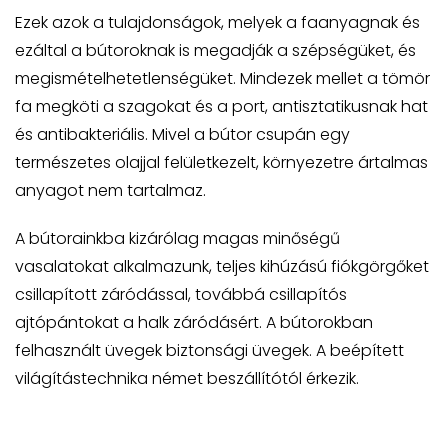
Ezek azok a tulajdonságok, melyek a faanyagnak és
ezáltal a bútoroknak is megadják a szépségüket, és
megismételhetetlenségüket. Mindezek mellet a tömör
fa megköti a szagokat és a port, antisztatikusnak hat
és antibakteriális. Mivel a bútor csupán egy
természetes olajjal felületkezelt, környezetre ártalmas
anyagot nem tartalmaz.
A bútorainkba kizárólag magas minőségű
vasalatokat alkalmazunk, teljes kihúzású fiókgörgőket
csillapított záródással, továbbá csillapítós
ajtópántokat a halk záródásért. A bútorokban
felhasznált üvegek biztonsági üvegek. A beépített
világítástechnika német beszállítótól érkezik.