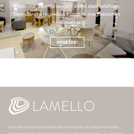
Kaposvár, Dombóvári út 1. szám alatt található
bemutatótermünkben előben is megtekintheti
kínálatunkat!
BENÉZEK!
Cégünk a legmodernebb technológiát és a bútorkészítés
legnemesebb hagyományait egyaránt képviseli. A Lamelló