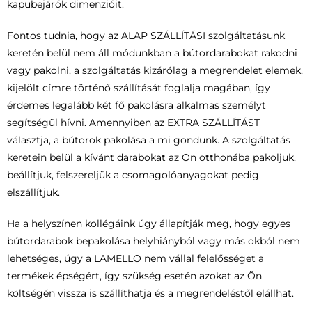
kapubejárók dimenzióit.
Fontos tudnia, hogy az ALAP SZÁLLÍTÁSI szolgáltatásunk
keretén belül nem áll módunkban a bútordarabokat rakodni
vagy pakolni, a szolgáltatás kizárólag a megrendelet elemek,
kijelölt címre történő szállítását foglalja magában, így
érdemes legalább két fő pakolásra alkalmas személyt
segítségül hívni. Amennyiben az EXTRA SZÁLLÍTÁST
választja, a bútorok pakolása a mi gondunk. A szolgáltatás
keretein belül a kívánt darabokat az Ön otthonába pakoljuk,
beállítjuk, felszereljük a csomagolóanyagokat pedig
elszállítjuk.
Ha a helyszínen kollégáink úgy állapítják meg, hogy egyes
bútordarabok bepakolása helyhiányból vagy más okból nem
lehetséges, úgy a LAMELLO nem vállal felelősséget a
termékek épségért, így szükség esetén azokat az Ön
költségén vissza is szállíthatja és a megrendeléstől elállhat.