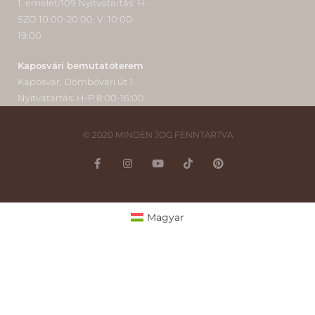
1. emelet/109 Nyitvatartás: H-
SZO 10:00-20:00, V: 10:00-
19:00
Kaposvári bemutatóterem
Kaposvár, Dómbóvári út 1.
Nyitvatartás: H-P 8:00-16:00
© 2020 MINDEN JOG FENNTARTVA
Magyar