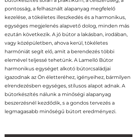
bútorkészítés során a praktikum, a célszerűség, a
pontosság, a felhasznált alapanyag megfelelő
kezelése, a tökéletes illeszkedés és a harmonikus,
egységes megjelenés alapvető dolog, minden más
ezután következik. A jó bútor a lakásban, irodában,
vagy középületben, ahova kerül, tökéletes
harmóniát segít elő, amit a berendezés többi
elemével teljessé tehetünk. A Lamelló Bútor
harmonikus egységet alkotó bútorcsaládjai
igazodnak az Ön életteréhez, igényeihez, bármilyen
elrendezésben egységes, stílusos alapot adnak. A
bútorkészítés nálunk a minőségi alapanyag
beszerzésnél kezdődik, s a gondos tervezés a
legmagasabb minőségű bútort eredményezi.