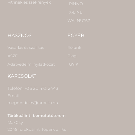
Vitrinek és szekrények
PINNO
X-LINE
WALNUT67
HASZNOS
EGYÉB
Vásárlás és szállítás
Rólunk
ÁSZF
Blog
Adatvédelmi nyilatkozat
GYIK
KAPCSOLAT
Telefon: +36 20 473 2443
Email:
megrendeles@lamello.hu
Törökbálinti bemutatóterem
MaxCity
2045 Törökbálint, Tópark u. 1/a.