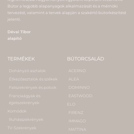
Bútor a legjobb alapanyagok alkalmazását és a mérnöki
tervezést, valamint a tervek alapján a szakértő bútorkészítést
jelenti.
Dévai Tibor
alapító
TERMÉKEK
BÚTORCSALÁD
Dohányzó asztalok
ACERNO
Étkezőasztalok és székek
ALEA
Faliszekrények és polcok
DOMINNO
Franciaágyak és
EASTWOOD
éjjeliszekrények
ELO
Komódok
FIRENZ
Ruhásszekrények
IMMAGO
TV-Szekrények
MATTINA