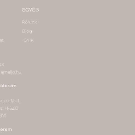
EGYÉB
Rólunk
Blog
at
GYIK
43
lamello.hu
tóterem
 u. 1/a. 1.
ás: H-SZO
9:00
terem