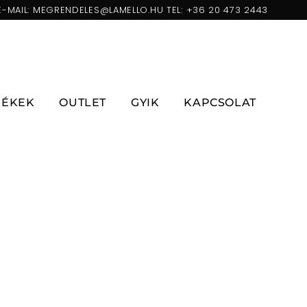
E-MAIL:
MEGRENDELES@LAMELLO.HU
TEL:
+36 20 473 2443
ZÉKEK
OUTLET
GYIK
KAPCSOLAT