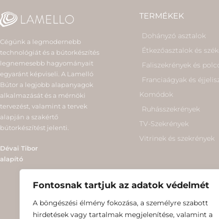
TERMÉKEK
Dohányzó asztalok
Cégünk a legmodernebb
Étkezőasztalok és szé
technológiát és a bútorkészítés
legnemesebb hagyományait
Faliszekrények és polc
egyaránt képviseli. A Lamelló
Franciaágyak és éjjeli
Bútor a legjobb alapanyagok
Komódok
alkalmazását és a mérnöki
tervezést, valamint a tervek
Ruhásszekrények
alapján a szakértő
TV-Szekrények
bútorkészítést jelenti.
Vitrinek és szekrények
Dévai Tibor
alapító
Fontosnak tartjuk az adatok védelmét
A böngészési élmény fokozása, a személyre szabott
hirdetések vagy tartalmak megjelenítése, valamint a