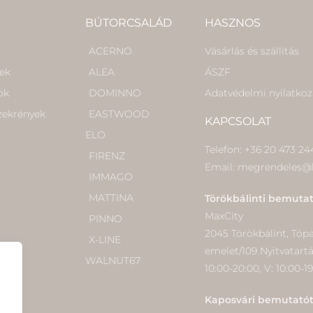
BÚTORCSALÁD
HASZNOS
ACERNO
Vásárlás és szállítás
kek
ALEA
ÁSZF
ok
DOMINNO
Adatvédelmi nyilatkoz
szekrények
EASTWOOD
KAPCSOLAT
ELO
Telefon: +36 20 473 24
FIRENZ
Email: megrendeles@
IMMAGO
MATTINA
Törökbálinti bemuta
MaxCity
PINNO
2045 Törökbálint, Tópark
X-LINE
emelet/109 Nyitvatart
WALNUT67
10:00-20:00, V: 10:00-1
Kaposvári bemutató