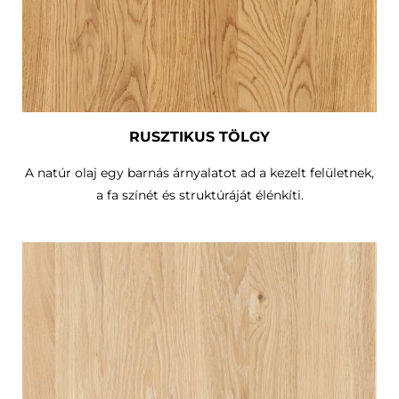
RUSZTIKUS TÖLGY
A natúr olaj egy barnás árnyalatot ad a kezelt felületnek,
a fa színét és struktúráját élénkíti.