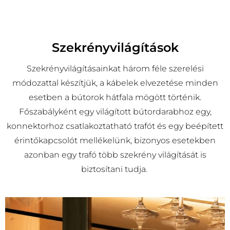
Szekrényvilágítások
Szekrényvilágításainkat három féle szerelési
módozattal készítjük, a kábelek elvezetése minden
esetben a bútorok hátfala mögött történik.
Főszabályként egy világított bútordarabhoz egy,
konnektorhoz csatlakoztatható trafót és egy beépített
érintőkapcsolót mellékelünk, bizonyos esetekben
azonban egy trafó több szekrény világítását is
biztosítani tudja.