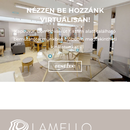
NÉZZEN BE HOZZÁNK
VIRTUÁLISAN!
Kaposvár, Dombóvári út 1. szám alatt található
bemutatótermünkben előben is megtekintheti
kínálatunkat!
BENÉZEK!