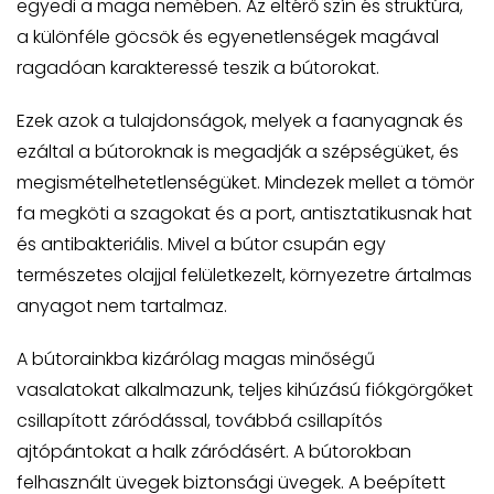
egyedi a maga nemében. Az eltérő szín és struktúra,
a különféle göcsök és egyenetlenségek magával
ragadóan karakteressé teszik a bútorokat.
Ezek azok a tulajdonságok, melyek a faanyagnak és
ezáltal a bútoroknak is megadják a szépségüket, és
megismételhetetlenségüket. Mindezek mellet a tömör
fa megköti a szagokat és a port, antisztatikusnak hat
és antibakteriális. Mivel a bútor csupán egy
természetes olajjal felületkezelt, környezetre ártalmas
anyagot nem tartalmaz.
A bútorainkba kizárólag magas minőségű
vasalatokat alkalmazunk, teljes kihúzású fiókgörgőket
csillapított záródással, továbbá csillapítós
ajtópántokat a halk záródásért. A bútorokban
felhasznált üvegek biztonsági üvegek. A beépített