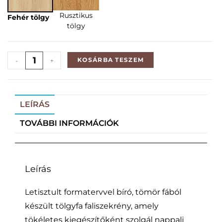
Rusztikus
Fehér tölgy
tölgy
KOSÁRBA TESZEM
-
+
LEÍRÁS
TOVÁBBI INFORMÁCIÓK
Leírás
Letisztult formatervvel bíró, tömör fából
készült tölgyfa faliszekrény, amely
tökéletes kiegészítőként szolgál nappali