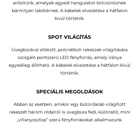
erősítünk, amelyek egyedi hangulatot kölcsönöznek
bármilyen lakótérnek. A kábelek elvezetése a hátfalon
kívül történik.
SPOT VILÁGÍTÁS
Üvegbúrával ellátott, polcnélküli rekeszek világítására
szolgáló pontszerű LED fényforrás, amely iránya
egyedileg állítható.
A kábelek elvezetése a hátfalon kívül
történik
.
SPECIÁLIS MEGOLDÁSOK
Abban az esetben, amikor egy bútordarab világított
rekeszét három oldalról is üvegbúra fedi, különálló, mini
„villanyoszlop” szerű fényforrásokat alkalmazunk.