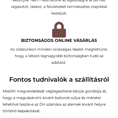
készítjük. Nem használunk az egészségre ártalmas
ragasztót, lakkot, a felületeket természetes olajokkal
kezeljük.
BIZTONSÁGOS ONLINE VÁSÁRLÁS
Az oldalunkon minden szükséges lépést megtettünk,
hogy a létező legnagyobb biztonságban tudd az
adataid.
Fontos tudnivalók a szállításról
Mielőtt megrendelését véglegesítené kérjük gondolja át,
hogy a megvásárolni kívánt bútorok súlya és méretei
lehetővé teszik-e az Ön számára az elemek kívánt helyre
történő bepakolását.