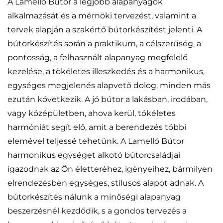
A Lamelló Bútor a legjobb alapanyagok
alkalmazását és a mérnöki tervezést, valamint a
tervek alapján a szakértő bútorkészítést jelenti. A
bútorkészítés során a praktikum, a célszerűség, a
pontosság, a felhasznált alapanyag megfelelő
kezelése, a tökéletes illeszkedés és a harmonikus,
egységes megjelenés alapvető dolog, minden más
ezután következik. A jó bútor a lakásban, irodában,
vagy középületben, ahova kerül, tökéletes
harmóniát segít elő, amit a berendezés többi
elemével teljessé tehetünk. A Lamelló Bútor
harmonikus egységet alkotó bútorcsaládjai
igazodnak az Ön életteréhez, igényeihez, bármilyen
elrendezésben egységes, stílusos alapot adnak. A
bútorkészítés nálunk a minőségi alapanyag
beszerzésnél kezdődik, s a gondos tervezés a