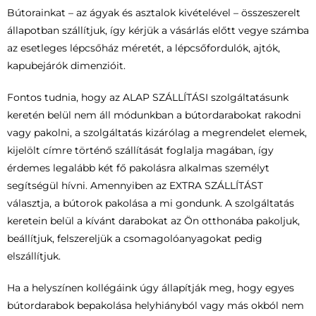
Bútorainkat – az ágyak és asztalok kivételével – összeszerelt
állapotban szállítjuk, így kérjük a vásárlás előtt vegye számba
az esetleges lépcsőház méretét, a lépcsőfordulók, ajtók,
kapubejárók dimenzióit.
Fontos tudnia, hogy az ALAP SZÁLLÍTÁSI szolgáltatásunk
keretén belül nem áll módunkban a bútordarabokat rakodni
vagy pakolni, a szolgáltatás kizárólag a megrendelet elemek,
kijelölt címre történő szállítását foglalja magában, így
érdemes legalább két fő pakolásra alkalmas személyt
segítségül hívni. Amennyiben az EXTRA SZÁLLÍTÁST
választja, a bútorok pakolása a mi gondunk. A szolgáltatás
keretein belül a kívánt darabokat az Ön otthonába pakoljuk,
beállítjuk, felszereljük a csomagolóanyagokat pedig
elszállítjuk.
Ha a helyszínen kollégáink úgy állapítják meg, hogy egyes
bútordarabok bepakolása helyhiányból vagy más okból nem