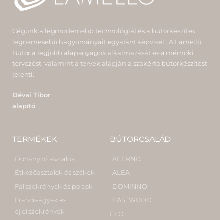
Cégünk a legmodernebb technológiát és a bútorkészítés
legnemesebb hagyományait egyaránt képviseli. A Lamelló
Bútor a legjobb alapanyagok alkalmazását és a mérnöki
tervezést, valamint a tervek alapján a szakértő bútorkészítést
jelenti.
Dévai Tibor
alapító
TERMÉKEK
BÚTORCSALÁD
Dohányzó asztalok
ACERNO
Étkezőasztalok és székek
ALEA
Faliszekrények és polcok
DOMINNO
Franciaágyak és
EASTWOOD
éjjeliszekrények
ELO