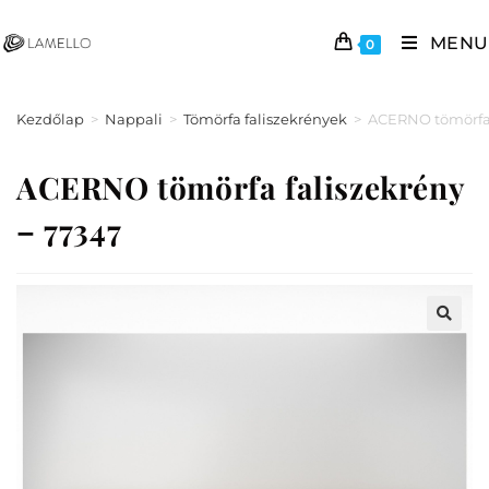
MENU
0
Kezdőlap
>
Nappali
>
Tömörfa faliszekrények
>
ACERNO tömörfa 
ACERNO tömörfa faliszekrény
– 77347