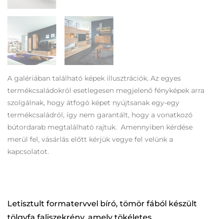
A galériában található képek illusztrációk. Az egyes
termékcsaládokról esetlegesen megjelenő fényképek arra
szolgálnak, hogy átfogó képet nyújtsanak egy-egy
termékcsaládról, így nem garantált, hogy a vonatkozó
bútordarab megtalálható rajtuk. Amennyiben kérdése
merül fel, vásárlás előtt kérjük vegye fel velünk a
kapcsolatot.
Letisztult formatervvel bíró, tömör fából készült
tölgyfa faliszekrény, amely tökéletes