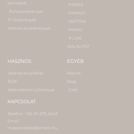
Komódok
FIRENZ
Ruhásszekrények
IMMAGO
TV-Szekrények
MATTINA
Vitrinek és szekrények
PINNO
X-LINE
WALNUT67
HASZNOS
EGYÉB
Vásárlás és szállítás
Rólunk
ÁSZF
Blog
Adatvédelmi nyilatkozat
GYIK
KAPCSOLAT
Telefon: +36 20 473 2443
Email:
megrendeles@lamello.hu