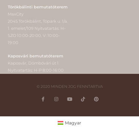
Törökbálinti bemutatóterem
MaxCity
2045 Törökbálint, Tópark u. 1/a.
1. emelet/109 Nyitvatartás: H-
SZO 10:00-20:00, V: 10:00-
19:00
Kaposvári bemutatóterem
Kaposvár, Dómbóvári út 1.
Nyitvatartás: H-P 8:00-16:00
© 2020 MINDEN JOG FENNTARTVA
Magyar