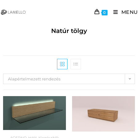
MENU
0
Natúr tölgy
Alapértelmezett rendezés
ACERNO
,
Háló
,
Kiegészítők
,