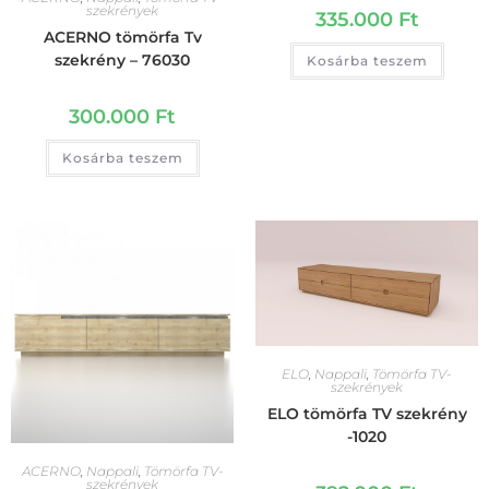
szekrények
335.000
Ft
ACERNO tömörfa Tv
szekrény – 76030
Kosárba teszem
300.000
Ft
Kosárba teszem
ELO
,
Nappali
,
Tömörfa TV-
szekrények
ELO tömörfa TV szekrény
-1020
ACERNO
,
Nappali
,
Tömörfa TV-
szekrények