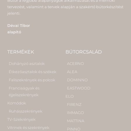
Bútor a legjobb alapanyagok alkalmazását és a mérnöki
tervezést, valamint a tervek alapján a szakértő bútorkészítést
jelenti.
Dévai Tibor
alapító
TERMÉKEK
BÚTORCSALÁD
Dohányzó asztalok
ACERNO
Étkezőasztalok és székek
ALEA
Faliszekrények és polcok
DOMINNO
Franciaágyak és
EASTWOOD
éjjeliszekrények
ELO
Komódok
FIRENZ
Ruhásszekrények
IMMAGO
TV-Szekrények
MATTINA
Vitrinek és szekrények
PINNO