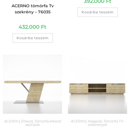
392.000
Ft
ACERNO tömörfa Tv
szekrény – 76035
Kosárba teszem
432.000
Ft
Kosárba teszem
ACERNO
,
Étkező
,
Tömörfa étkező
ACERNO
,
Nappali
,
Tömörfa TV-
asztalok
szekrények