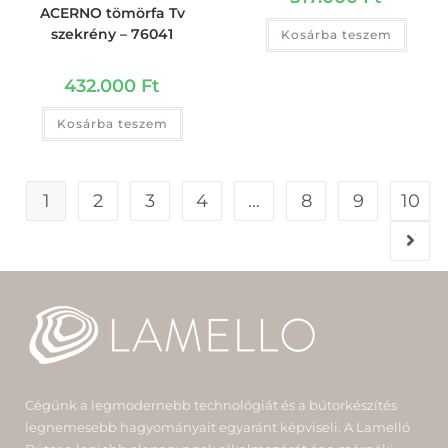
ACERNO tömörfa Tv
szekrény – 76041
Kosárba teszem
432.000
Ft
Kosárba teszem
1
2
3
4
…
8
9
10
Cégünk a legmodernebb technológiát és a bútorkészítés
legnemesebb hagyományait egyaránt képviseli. A Lamelló