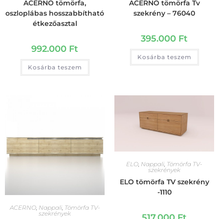
ACERNO tömörfa,
ACERNO tömörfa Tv
oszloplábas hosszabbítható
szekrény – 76040
étkezőasztal
395.000
Ft
992.000
Ft
Kosárba teszem
Kosárba teszem
ELO
,
Nappali
,
Tömörfa TV-
szekrények
ELO tömörfa TV szekrény
-1110
ACERNO
,
Nappali
,
Tömörfa TV-
szekrények
517.000
Ft