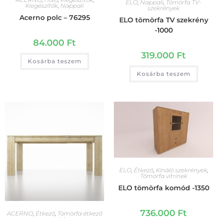
ELO
,
Nappali
,
Tömörfa TV-
Kiegészítők
,
Nappali
szekrények
Acerno polc – 76295
ELO tömörfa TV szekrény
-1000
84.000
Ft
319.000
Ft
Kosárba teszem
Kosárba teszem
ELO
,
Étkező
,
Kínáló szekrények
,
Tömörfa vitrinek
ELO tömörfa komód -1350
736.000
Ft
ACERNO
,
Étkező
,
Tömörfa étkező