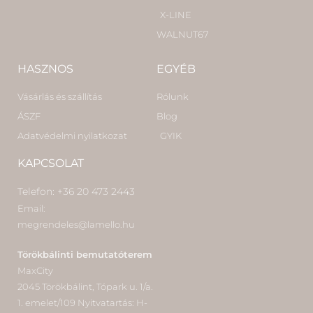
X-LINE
WALNUT67
HASZNOS
EGYÉB
Vásárlás és szállítás
Rólunk
ÁSZF
Blog
Adatvédelmi nyilatkozat
GYIK
KAPCSOLAT
Telefon: +36 20 473 2443
Email:
megrendeles@lamello.hu
Törökbálinti bemutatóterem
MaxCity
2045 Törökbálint, Tópark u. 1/a.
1. emelet/109 Nyitvatartás: H-