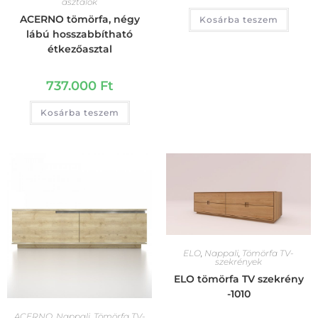
asztalok
ACERNO tömörfa, négy
Kosárba teszem
lábú hosszabbítható
étkezőasztal
737.000
Ft
Kosárba teszem
ELO
,
Nappali
,
Tömörfa TV-
szekrények
ELO tömörfa TV szekrény
-1010
ACERNO
,
Nappali
,
Tömörfa TV-