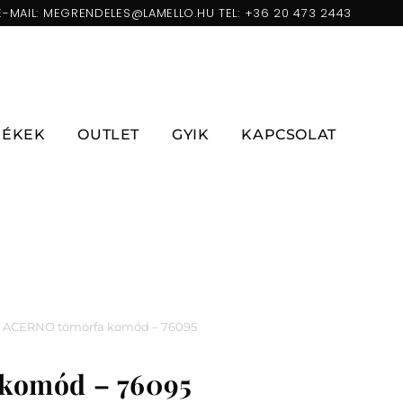
E-MAIL:
MEGRENDELES@LAMELLO.HU
TEL:
+36 20 473 2443
ZÉKEK
OUTLET
GYIK
KAPCSOLAT
ACERNO tömörfa komód – 76095
komód – 76095