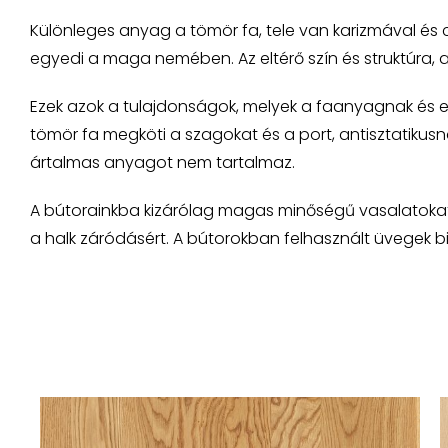
Különleges anyag a tömör fa, tele van karizmával és
egyedi a maga nemében. Az eltérő szín és struktúra,
Ezek azok a tulajdonságok, melyek a faanyagnak és e
tömör fa megköti a szagokat és a port, antisztatikusnak
ártalmas anyagot nem tartalmaz.
A bútorainkba kizárólag magas minőségű vasalatokat a
a halk záródásért. A bútorokban felhasznált üvegek bi