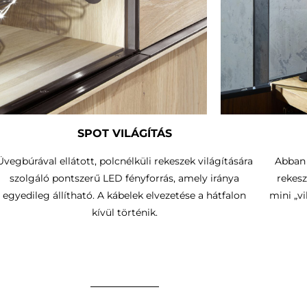
SPOT VILÁGÍTÁS
Üvegbúrával ellátott, polcnélküli rekeszek világítására
Abban 
szolgáló pontszerű LED fényforrás, amely iránya
rekesz
egyedileg állítható.
A kábelek elvezetése a hátfalon
mini „v
kívül történik
.