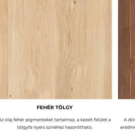
FEHÉR TÖLGY
Az olaj fehér pigmenteket tartalmaz, a kezelt felület a
A dió
tölgyfa nyers színéhez hasonlítható.
eredmé