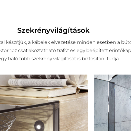
Szekrényvilágítások
al készítjük, a kábelek elvezetése minden esetben a búto
torhoz csatlakoztatható trafót és egy beépített érintőka
 trafó több szekrény világítását is biztosítani tudja.