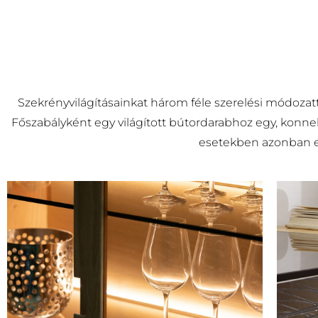
Szekrényvilágításainkat három féle szerelési módozatt
Főszabályként egy világított bútordarabhoz egy, konnek
esetekben azonban egy