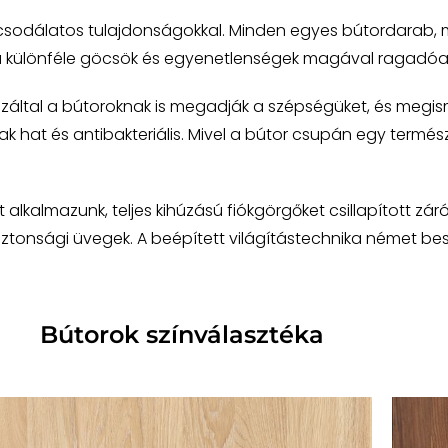
 csodálatos tulajdonságokkal. Minden egyes bútordarab, m
 a különféle göcsök és egyenetlenségek magával ragadóan
záltal a bútoroknak is megadják a szépségüket, és megis
 hat és antibakteriális. Mivel a bútor csupán egy természet
lkalmazunk, teljes kihúzású fiókgörgőket csillapított zár
ztonsági üvegek. A beépített világítástechnika német beszá
Bútorok színválasztéka