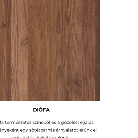
DIÓFA
fa természetes színéből és a gőzölési eljárás
nyeként egy sötétbarnás árnyalatot érünk el,
amit natúr olajjal kezelünk.