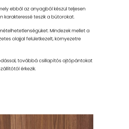
ely ebből az anyagból készül teljesen
 karakteressé teszik a bútorokat.
mételhetetlenségüket. Mindezek mellet a
es olajjal felületkezelt, környezetre
ódással, továbbá csillapítós ajtópántokat
llítótól érkezik.