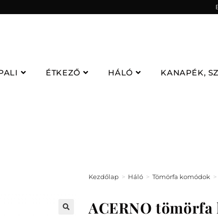
PALI
ÉTKEZŐ
HÁLÓ
KANAPÉK, S
Kezdőlap
>
Háló
>
Tömörfa komódok
>
ACERNO tömörfa 