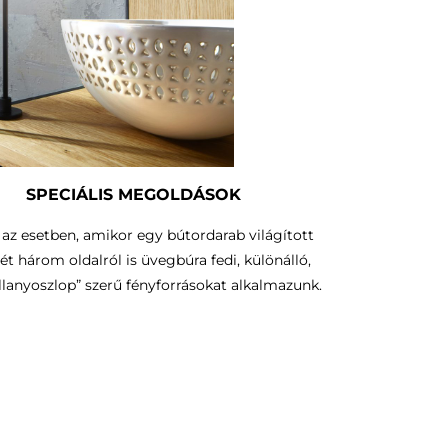
SPECIÁLIS MEGOLDÁSOK
az esetben, amikor egy bútordarab világított
ét három oldalról is üvegbúra fedi, különálló,
illanyoszlop” szerű fényforrásokat alkalmazunk.