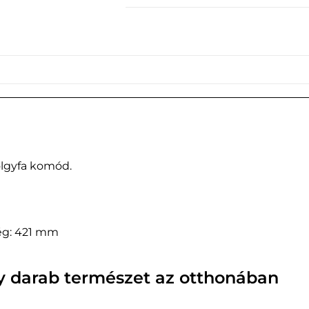
tölgyfa komód.
ég: 421 mm
y darab természet az otthonában