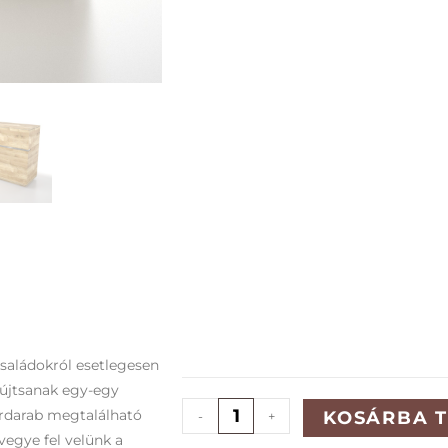
családokról esetlegesen
yújtsanak egy-egy
ordarab megtalálható
KOSÁRBA 
-
+
vegye fel velünk a