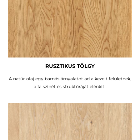
RUSZTIKUS TÖLGY
A natúr olaj egy barnás árnyalatot ad a kezelt felületnek,
a fa színét és struktúráját élénkíti.