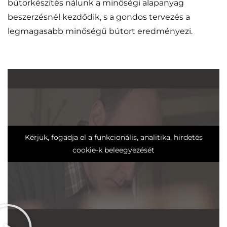
bútorkészítés nálunk a minőségi alapanyag
beszerzésnél kezdődik, s a gondos tervezés a
legmagasabb minőségű bútort eredményezi.
Kérjük, fogadja el a funkcionális, analitika, hirdetés
cookie-k beleegyezését