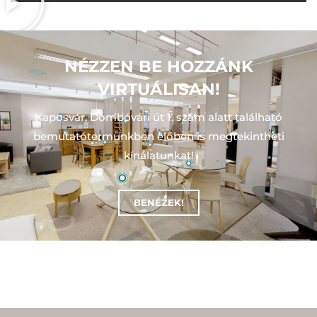
NÉZZEN BE HOZZÁNK
VIRTUÁLISAN!
Kaposvár, Dombóvári út 1. szám alatt található
bemutatótermünkben előben is megtekintheti
kínálatunkat!
BENÉZEK!