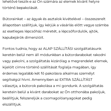
lehetővé teszik-e az Ön számára az elemek kívánt helyre
történő bepakolását.
Bútorainkat – az ágyak és asztalok kivételével – összeszerelt
állapotban szállítjuk, így kérjük a vásárlás előtt vegye számba
az esetleges lépcsőház méretét, a lépcsőfordulók, ajtók,
kapubejárók dimenzióit.
Fontos tudnia, hogy az ALAP SZÁLLÍTÁSI szolgáltatásunk
keretén belül nem áll módunkban a bútordarabokat rakodni
vagy pakolni, a szolgáltatás kizárólag a megrendelet elemek,
kijelölt címre történő szállítását foglalja magában, így
érdemes legalább két fő pakolásra alkalmas személyt
segítségül hívni. Amennyiben az EXTRA SZÁLLÍTÁST
választja, a bútorok pakolása a mi gondunk. A szolgáltatás
keretein belül a kívánt darabokat az Ön otthonába pakoljuk,
beállítjuk, felszereljük a csomagolóanyagokat pedig
elszállítjuk.