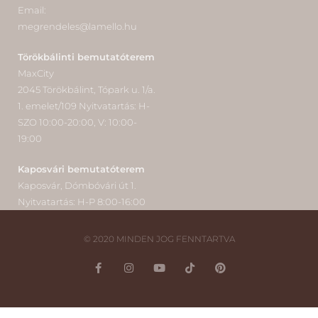
Email:
megrendeles@lamello.hu
Törökbálinti bemutatóterem
MaxCity
2045 Törökbálint, Tópark u. 1/a.
1. emelet/109 Nyitvatartás: H-
SZO 10:00-20:00, V: 10:00-
19:00
Kaposvári bemutatóterem
Kaposvár, Dómbóvári út 1.
Nyitvatartás: H-P 8:00-16:00
© 2020 MINDEN JOG FENNTARTVA