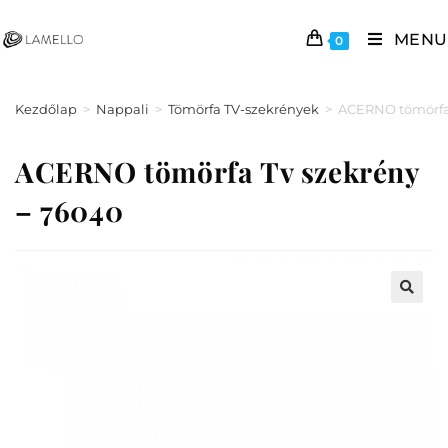
MENU
0
Kezdőlap
>
Nappali
>
Tömörfa TV-szekrények
>
ACERNO tömörfa 
ACERNO tömörfa Tv szekrény
– 76040