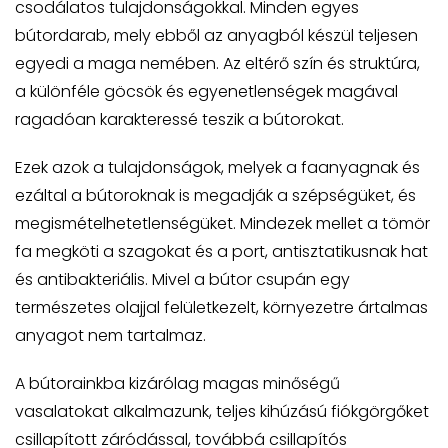
csodálatos tulajdonságokkal. Minden egyes
bútordarab, mely ebből az anyagból készül teljesen
egyedi a maga nemében. Az eltérő szín és struktúra,
a különféle göcsök és egyenetlenségek magával
ragadóan karakteressé teszik a bútorokat.
Ezek azok a tulajdonságok, melyek a faanyagnak és
ezáltal a bútoroknak is megadják a szépségüket, és
megismételhetetlenségüket. Mindezek mellet a tömör
fa megköti a szagokat és a port, antisztatikusnak hat
és antibakteriális. Mivel a bútor csupán egy
természetes olajjal felületkezelt, környezetre ártalmas
anyagot nem tartalmaz.
A bútorainkba kizárólag magas minőségű
vasalatokat alkalmazunk, teljes kihúzású fiókgörgőket
csillapított záródással, továbbá csillapítós