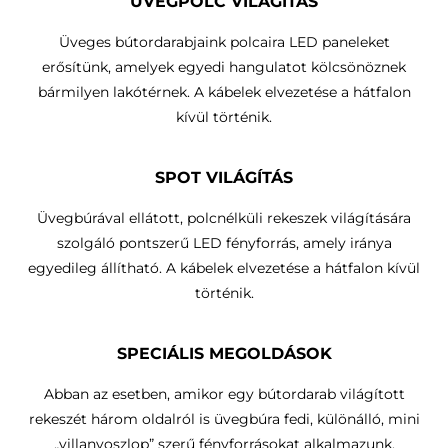
ÜVEGPOLC VILÁGÍTÁS
Üveges bútordarabjaink polcaira LED paneleket
erősítünk, amelyek egyedi hangulatot kölcsönöznek
bármilyen lakótérnek. A kábelek elvezetése a hátfalon
kívül történik.
SPOT VILÁGÍTÁS
Üvegbúrával ellátott, polcnélküli rekeszek világítására
szolgáló pontszerű LED fényforrás, amely iránya
egyedileg állítható.
A kábelek elvezetése a hátfalon kívül
történik
.
SPECIÁLIS MEGOLDÁSOK
Abban az esetben, amikor egy bútordarab világított
rekeszét három oldalról is üvegbúra fedi, különálló, mini
„villanyoszlop” szerű fényforrásokat alkalmazunk.