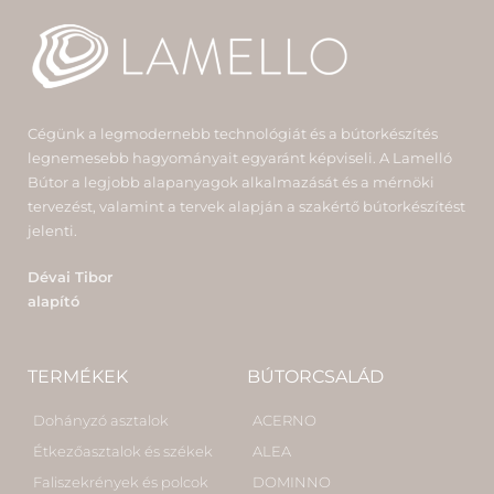
Cégünk a legmodernebb technológiát és a bútorkészítés
legnemesebb hagyományait egyaránt képviseli. A Lamelló
Bútor a legjobb alapanyagok alkalmazását és a mérnöki
tervezést, valamint a tervek alapján a szakértő bútorkészítést
jelenti.
Dévai Tibor
alapító
TERMÉKEK
BÚTORCSALÁD
Dohányzó asztalok
ACERNO
Étkezőasztalok és székek
ALEA
Faliszekrények és polcok
DOMINNO