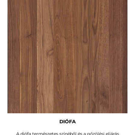
DIÓFA
A diófa természetes színéből és a gőzölési eljárás