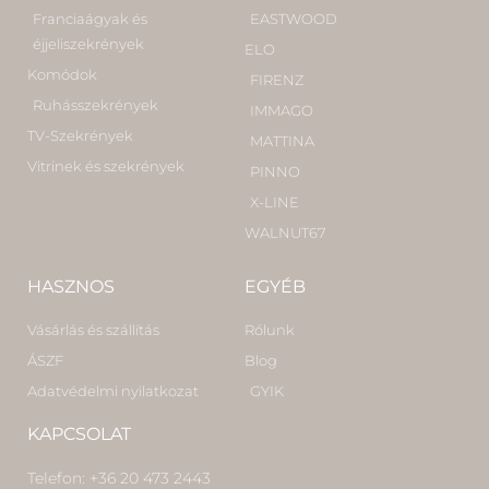
Franciaágyak és
EASTWOOD
éjjeliszekrények
ELO
Komódok
FIRENZ
Ruhásszekrények
IMMAGO
TV-Szekrények
MATTINA
Vitrinek és szekrények
PINNO
X-LINE
WALNUT67
HASZNOS
EGYÉB
Vásárlás és szállítás
Rólunk
ÁSZF
Blog
Adatvédelmi nyilatkozat
GYIK
KAPCSOLAT
Telefon: +36 20 473 2443