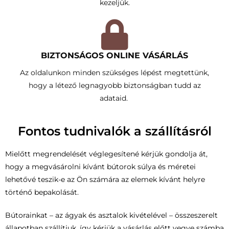
kezeljük.
BIZTONSÁGOS ONLINE VÁSÁRLÁS
Az oldalunkon minden szükséges lépést megtettünk,
hogy a létező legnagyobb biztonságban tudd az
adataid.
Fontos tudnivalók a szállításról
Mielőtt megrendelését véglegesítené kérjük gondolja át,
hogy a megvásárolni kívánt bútorok súlya és méretei
lehetővé teszik-e az Ön számára az elemek kívánt helyre
történő bepakolását.
Bútorainkat – az ágyak és asztalok kivételével – összeszerelt
állapotban szállítjuk, így kérjük a vásárlás előtt vegye számba