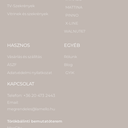
TV-Szekrények
MATTINA
Vitrinek és szekrények
PINNO
X-LINE
WALNUT67
HASZNOS
EGYÉB
Vásárlás és szállítás
Rólunk
ÁSZF
Blog
Adatvédelmi nyilatkozat
GYIK
KAPCSOLAT
Telefon: +36 20 473 2443
Email:
megrendeles@lamello.hu
Törökbálinti bemutatóterem
MaxCity