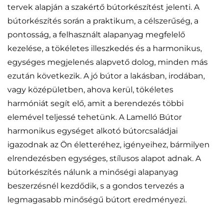
tervek alapján a szakértő bútorkészítést jelenti. A
bútorkészítés során a praktikum, a célszerűség, a
pontosság, a felhasznált alapanyag megfelelő
kezelése, a tökéletes illeszkedés és a harmonikus,
egységes megjelenés alapvető dolog, minden más
ezután következik. A jó bútor a lakásban, irodában,
vagy középületben, ahova kerül, tökéletes
harmóniát segít elő, amit a berendezés többi
elemével teljessé tehetünk. A Lamelló Bútor
harmonikus egységet alkotó bútorcsaládjai
igazodnak az Ön életteréhez, igényeihez, bármilyen
elrendezésben egységes, stílusos alapot adnak. A
bútorkészítés nálunk a minőségi alapanyag
beszerzésnél kezdődik, s a gondos tervezés a
legmagasabb minőségű bútort eredményezi.