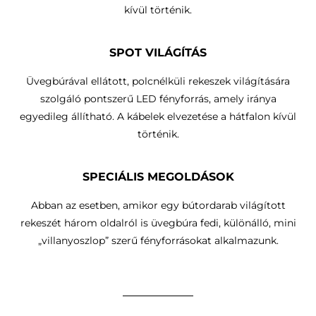
kívül történik.
SPOT VILÁGÍTÁS
Üvegbúrával ellátott, polcnélküli rekeszek világítására
szolgáló pontszerű LED fényforrás, amely iránya
egyedileg állítható.
A kábelek elvezetése a hátfalon kívül
történik
.
SPECIÁLIS MEGOLDÁSOK
Abban az esetben, amikor egy bútordarab világított
rekeszét három oldalról is üvegbúra fedi, különálló, mini
„villanyoszlop” szerű fényforrásokat alkalmazunk.