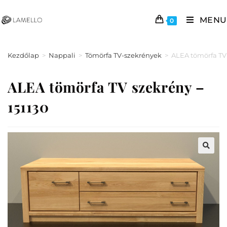
MENU
0
Kezdőlap
>
Nappali
>
Tömörfa TV-szekrények
>
ALEA tömörfa TV 
ALEA tömörfa TV szekrény –
151130