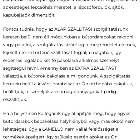
az esetleges lépcsőház méretét, a lépcsőfordulók, ajtók,
kapubejárók dimenzióit.
Fontos tudnia, hogy az ALAP SZÁLLÍTÁSI szolgáltatásunk
keretén belül nem áll módunkban a bútordarabokat rakodni
vagy pakolni, a szolgáltatás kizárólag a megrendelet elemek,
kijelölt címre történő szállítását foglalja magában, így
érdemes legalább két fő pakolásra alkalmas személyt
segítségül hívni. Amennyiben az EXTRA SZÁLLÍTÁST
választja, a bútorok pakolása a mi gondunk. A szolgáltatás
keretein belül a kívánt darabokat az Ön otthonába pakoljuk,
beállítjuk, felszereljük a csomagolóanyagokat pedig
elszállítjuk.
Ha a helyszínen kollégáink úgy állapítják meg, hogy egyes
bútordarabok bepakolása helyhiányból vagy más okból nem
lehetséges, úgy a LAMELLO nem vállal felelősséget a
termékek épségért, így szükség esetén azokat az Ön