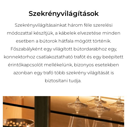
Szekrényvilágítások
Szekrényvilágításainkat három féle szerelési
módozattal készítjük, a kábelek elvezetése minden
esetben a bútorok hátfala mögött történik.
Főszabályként egy világított bútordarabhoz egy,
konnektorhoz csatlakoztatható trafót és egy beépített
érintőkapcsolót mellékelünk, bizonyos esetekben
azonban egy trafó több szekrény világítását is
biztosítani tudja.