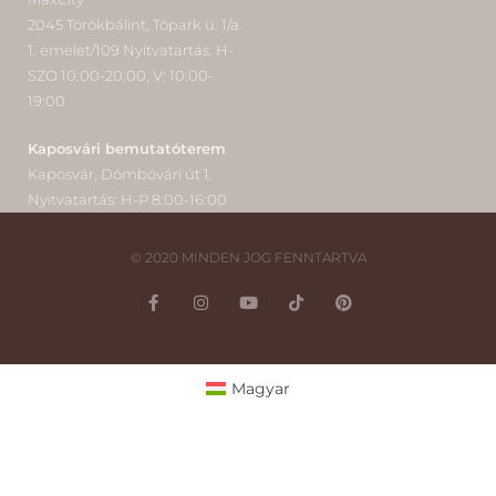
2045 Törökbálint, Tópark u. 1/a.
1. emelet/109 Nyitvatartás: H-
SZO 10:00-20:00, V: 10:00-
19:00
Kaposvári bemutatóterem
Kaposvár, Dómbóvári út 1.
Nyitvatartás: H-P 8:00-16:00
© 2020 MINDEN JOG FENNTARTVA
Magyar