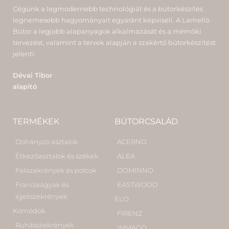
Cégünk a legmodernebb technológiát és a bútorkészítés
legnemesebb hagyományait egyaránt képviseli. A Lamelló
Bútor a legjobb alapanyagok alkalmazását és a mérnöki
tervezést, valamint a tervek alapján a szakértő bútorkészítést
jelenti.
Dévai Tibor
alapító
TERMÉKEK
BÚTORCSALÁD
Dohányzó asztalok
ACERNO
Étkezőasztalok és székek
ALEA
Faliszekrények és polcok
DOMINNO
Franciaágyak és
EASTWOOD
éjjeliszekrények
ELO
Komódok
FIRENZ
Ruhásszekrények
IMMAGO