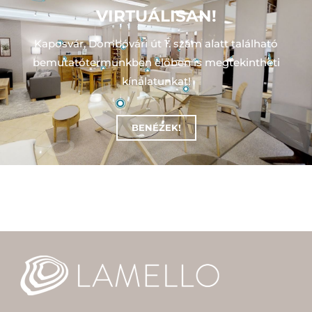
VIRTUÁLISAN!
Kaposvár, Dombóvári út 1. szám alatt található
bemutatótermünkben előben is megtekintheti
kínálatunkat!
BENÉZEK!