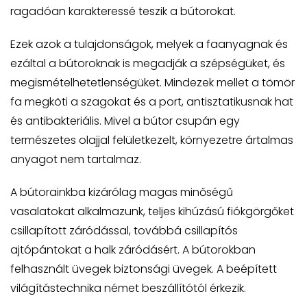
ragadóan karakteressé teszik a bútorokat.
Ezek azok a tulajdonságok, melyek a faanyagnak és
ezáltal a bútoroknak is megadják a szépségüket, és
megismételhetetlenségüket. Mindezek mellet a tömör
fa megköti a szagokat és a port, antisztatikusnak hat
és antibakteriális. Mivel a bútor csupán egy
természetes olajjal felületkezelt, környezetre ártalmas
anyagot nem tartalmaz.
A bútorainkba kizárólag magas minőségű
vasalatokat alkalmazunk, teljes kihúzású fiókgörgőket
csillapított záródással, továbbá csillapítós
ajtópántokat a halk záródásért. A bútorokban
felhasznált üvegek biztonsági üvegek. A beépített
világítástechnika német beszállítótól érkezik.