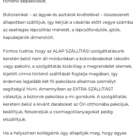
történő bepakolását.
Bútorainkat – az ágyak és asztalok kivételével – összeszerelt
állapotban szállítjuk, így kérjük a vásárlás előtt vegye számba
az esetleges lépcsőház méretét, a lépcsőfordulók, ajtók,
kapubejárók dimenzióit.
Fontos tudnia, hogy az ALAP SZÁLLÍTÁSI szolgáltatásunk
keretén belül nem áll módunkban a bútordarabokat rakodni
vagy pakolni, a szolgáltatás kizárólag a megrendelet elemek,
kijelölt címre történő szállítását foglalja magában, így
érdemes legalább két fő pakolásra alkalmas személyt
segítségül hívni. Amennyiben az EXTRA SZÁLLÍTÁST
választja, a bútorok pakolása a mi gondunk. A szolgáltatás
keretein belül a kívánt darabokat az Ön otthonába pakoljuk,
beállítjuk, felszereljük a csomagolóanyagokat pedig
elszállítjuk.
Ha a helyszínen kollégáink úgy állapítják meg, hogy egyes