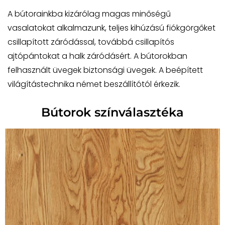
A bútorainkba kizárólag magas minőségű
vasalatokat alkalmazunk, teljes kihúzású fiókgörgőket
csillapított záródással, továbbá csillapítós
ajtópántokat a halk záródásért. A bútorokban
felhasznált üvegek biztonsági üvegek. A beépített
világítástechnika német beszállítótól érkezik.
Bútorok színválasztéka