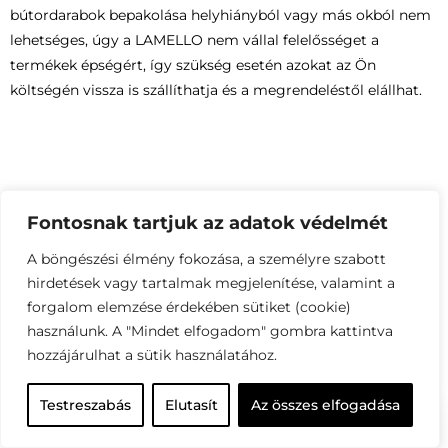
bútordarabok bepakolása helyhiányból vagy más okból nem
lehetséges, úgy a LAMELLO nem vállal felelősséget a
termékek épségért, így szükség esetén azokat az Ön
költségén vissza is szállíthatja és a megrendeléstől elállhat.
Ezeket a bútorokat vásárolták mások a
Fontosnak tartjuk az adatok védelmét
fenti termékhez:
A böngészési élmény fokozása, a személyre szabott
hirdetések vagy tartalmak megjelenítése, valamint a
forgalom elemzése érdekében sütiket (cookie)
használunk. A "Mindet elfogadom" gombra kattintva
Gyakran ismételt kérdések
hozzájárulhat a sütik használatához.
Testreszabás
Elutasít
Az összes elfogadása
Van-e lehetőségem megtekinteni a