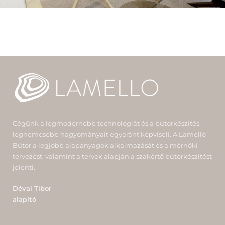
Cégünk a legmodernebb technológiát és a bútorkészítés
legnemesebb hagyományait egyaránt képviseli. A Lamelló
Bútor a legjobb alapanyagok alkalmazását és a mérnöki
tervezést, valamint a tervek alapján a szakértő bútorkészítést
jelenti.
Dévai Tibor
alapító