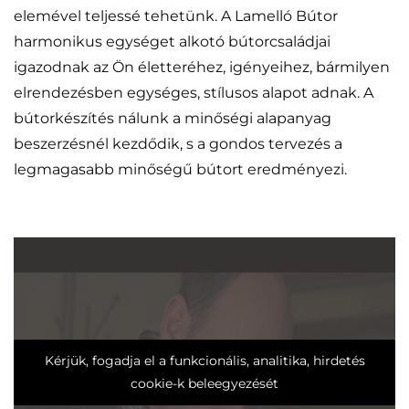
elemével teljessé tehetünk. A Lamelló Bútor
harmonikus egységet alkotó bútorcsaládjai
igazodnak az Ön életteréhez, igényeihez, bármilyen
elrendezésben egységes, stílusos alapot adnak. A
bútorkészítés nálunk a minőségi alapanyag
beszerzésnél kezdődik, s a gondos tervezés a
legmagasabb minőségű bútort eredményezi.
Kérjük, fogadja el a funkcionális, analitika, hirdetés
cookie-k beleegyezését