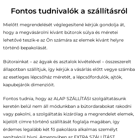
Fontos tudnivalók a szállításról
Mielőtt megrendelését véglegesítené kérjük gondolja át,
hogy a megvásárolni kívánt bútorok súlya és méretei
lehetővé teszik-e az Ön számára az elemek kívánt helyre
történő bepakolását.
Bútorainkat – az ágyak és asztalok kivételével – összeszerelt
állapotban szállítjuk, így kérjük a vásárlás előtt vegye számba
az esetleges lépcsőház méretét, a lépcsőfordulók, ajtók,
kapubejárók dimenzióit.
Fontos tudnia, hogy az ALAP SZÁLLÍTÁSI szolgáltatásunk
keretén belül nem áll módunkban a bútordarabokat rakodni
vagy pakolni, a szolgáltatás kizárólag a megrendelet elemek,
kijelölt címre történő szállítását foglalja magában, így
érdemes legalább két fő pakolásra alkalmas személyt
segítségül hívni. Amennyiben az EXTRA SZÁLLÍTÁST