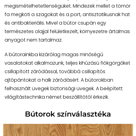
megismételhetetlenségüket. Mindezek mellet a tömör
fa megköti a szagokat és a port, antisztatikusnak hat
és antibakteriális. Mivel a bútor csupán egy
természetes olajjal felületkezelt, környezetre ártalmas
anyagot nem tartalmaz.
A bútorainkba kizárólag magas minőségű
vasalatokat alkalmazunk, teljes kihúzású fiókgörgőket
csillapított záródással, továbbá csillapítós
ajtópántokat a halk záródásért. A bútorokban
felhasznált üvegek biztonsági üvegek. A beépített
világítástechnika német beszállítótól érkezik.
Bútorok színválasztéka