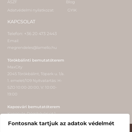
ÁSZF
Blog
Adatvédelmi nyilatkozat
GYIK
KAPCSOLAT
Telefon: +36 20 473 2443
Email:
megrendeles@lamello.hu
Törökbálinti bemutatóterem
MaxCity
2045 Törökbálint, Tópark u. 1/a.
1. emelet/109 Nyitvatartás: H-
SZO 10:00-20:00, V: 10:00-
19:00
Kaposvári bemutatóterem
Kaposvár, Dómbóvári út 1.
Nyitvatartás: H-P 8:00-16:00
Fontosnak tartjuk az adatok védelmét