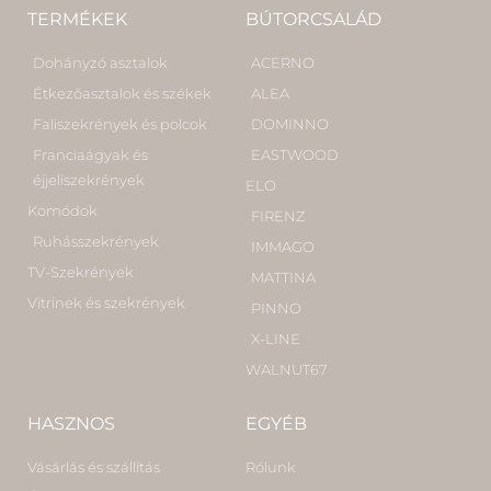
TERMÉKEK
BÚTORCSALÁD
Dohányzó asztalok
ACERNO
Étkezőasztalok és székek
ALEA
Faliszekrények és polcok
DOMINNO
Franciaágyak és
EASTWOOD
éjjeliszekrények
ELO
Komódok
FIRENZ
Ruhásszekrények
IMMAGO
TV-Szekrények
MATTINA
Vitrinek és szekrények
PINNO
X-LINE
WALNUT67
HASZNOS
EGYÉB
Vásárlás és szállítás
Rólunk