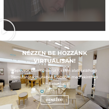
NÉZZEN BE HOZZÁNK
VIRTUÁLISAN!
Kaposvár, Dombóvári út 1. szám alatt található
bemutatótermünkben előben is megtekintheti
kínálatunkat!
BENÉZEK!