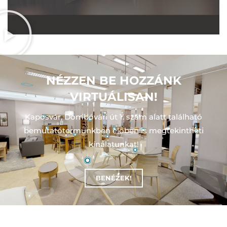
NÉZZEN BE HOZZÁNK
VIRTUÁLISAN!
Kaposvár, Dombóvári út 1. szám alatt található
bemutatótermünkben előben is megtekintheti
kínálatunkat!
BENÉZEK!