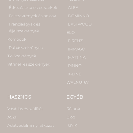
Étkezőasztalok és székek
ALEA
Faliszekrények és polcok
DOMINNO
Franciaágyak és
EASTWOOD
éjjeliszekrények
ELO
Komódok
FIRENZ
Ruhásszekrények
IMMAGO
TV-Szekrények
MATTINA
Vitrinek és szekrények
PINNO
X-LINE
WALNUT67
HASZNOS
EGYÉB
Vásárlás és szállítás
Rólunk
ÁSZF
Blog
Adatvédelmi nyilatkozat
GYIK