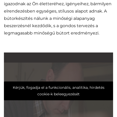
igazodnak az Ön életteréhez, igényeihez, bármilyen
elrendezésben egységes, stílusos alapot adnak. A
bútorkészítés nálunk a minőségi alapanyag
beszerzésnél kezdődik, s a gondos tervezés a
legmagasabb minőségű bútort eredményezi.
Kérjük, fogadja el a funkcionális, analitika, hirdetés
cookie-k beleegyezését