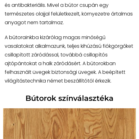
és antibakteriális. Mivel a bútor csupán egy
természetes olajjal felületkezelt, környezetre ártalmas
anyagot nem tartalmaz.
A bútorainkba kizárólag magas minőségű
vasalatokat alkalmazunk, teljes kihúzású fiókgörgőket
csillapított záródással, továbbá csillapítós
ajtópántokat a halk záródásért. A bútorokban
felhasznált üvegek biztonsági üvegek. A beépített
világítástechnika német beszállítótól érkezik.
Bútorok színválasztéka