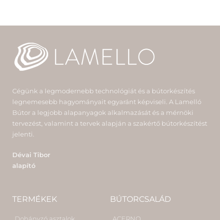
Cégünk a legmodernebb technológiát és a bútorkészítés
legnemesebb hagyományait egyaránt képviseli. A Lamelló
Bútor a legjobb alapanyagok alkalmazását és a mérnöki
tervezést, valamint a tervek alapján a szakértő bútorkészítést
jelenti.
Dévai Tibor
alapító
TERMÉKEK
BÚTORCSALÁD
Dohányzó asztalok
ACERNO