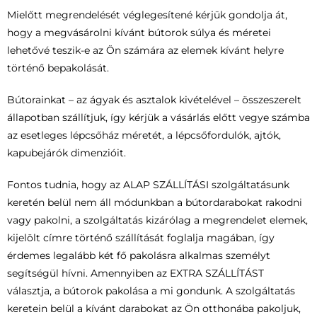
Mielőtt megrendelését véglegesítené kérjük gondolja át,
hogy a megvásárolni kívánt bútorok súlya és méretei
lehetővé teszik-e az Ön számára az elemek kívánt helyre
történő bepakolását.
Bútorainkat – az ágyak és asztalok kivételével – összeszerelt
állapotban szállítjuk, így kérjük a vásárlás előtt vegye számba
az esetleges lépcsőház méretét, a lépcsőfordulók, ajtók,
kapubejárók dimenzióit.
Fontos tudnia, hogy az ALAP SZÁLLÍTÁSI szolgáltatásunk
keretén belül nem áll módunkban a bútordarabokat rakodni
vagy pakolni, a szolgáltatás kizárólag a megrendelet elemek,
kijelölt címre történő szállítását foglalja magában, így
érdemes legalább két fő pakolásra alkalmas személyt
segítségül hívni. Amennyiben az EXTRA SZÁLLÍTÁST
választja, a bútorok pakolása a mi gondunk. A szolgáltatás
keretein belül a kívánt darabokat az Ön otthonába pakoljuk,