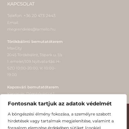
KAPCSOLAT
Telefon: +36 20 473 2443
Email:
megrendeles@lamello.hu
Törökbálinti bemutatóterem
MaxCity
2045 Törökbálint, Tópark u. 1/a.
1. emelet/109 Nyitvatartás: H-
SZO 10:00-20:00, V: 10:00-
19:00
Kaposvári bemutatóterem
Kaposvár, Dómbóvári út 1.
Nyitvatartás: H-P 8:00-16:00
Fontosnak tartjuk az adatok védelmét
A böngészési élmény fokozása, a személyre szabott
© 2020 MINDEN JOG FENNTARTVA
hirdetések vagy tartalmak megjelenítése, valamint a
forgalom elemzése érdekében sütiket (cookie)