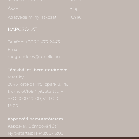
ÁSZF
Blog
Adatvédelmi nyilatkozat
GYIK
KAPCSOLAT
Telefon: +36 20 473 2443
Email:
megrendeles@lamello.hu
Törökbálinti bemutatóterem
MaxCity
2045 Törökbálint, Tópark u. 1/a.
1. emelet/109 Nyitvatartás: H-
SZO 10:00-20:00, V: 10:00-
19:00
Kaposvári bemutatóterem
Kaposvár, Dómbóvári út 1.
Nyitvatartás: H-P 8:00-16:00