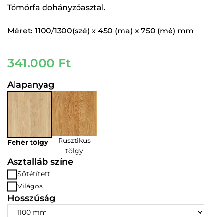
Tömörfa dohányzóasztal.
Méret: 1100/1300(szé) x 450 (ma) x 750 (mé) mm
341.000
Ft
Alapanyag
Rusztikus
Fehér tölgy
tölgy
Asztalláb színe
Sötétített
Világos
Hosszúság