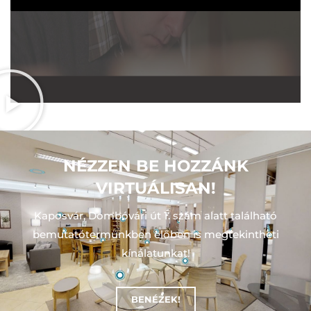
NÉZZEN BE HOZZÁNK
VIRTUÁLISAN!
Kaposvár, Dombóvári út 1. szám alatt található
bemutatótermünkben előben is megtekintheti
kínálatunkat!
BENÉZEK!