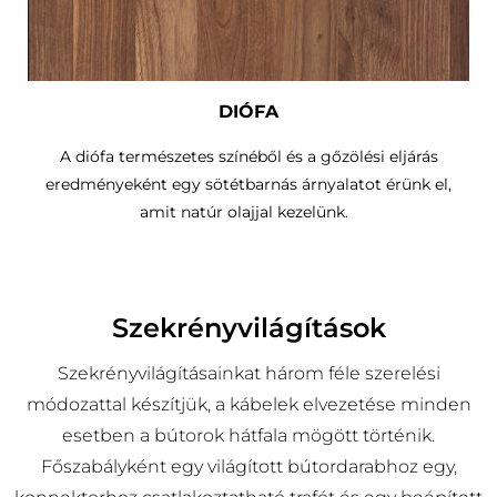
DIÓFA
A diófa természetes színéből és a gőzölési eljárás
eredményeként egy sötétbarnás árnyalatot érünk el,
amit natúr olajjal kezelünk.
Szekrényvilágítások
Szekrényvilágításainkat három féle szerelési
módozattal készítjük, a kábelek elvezetése minden
esetben a bútorok hátfala mögött történik.
Főszabályként egy világított bútordarabhoz egy,