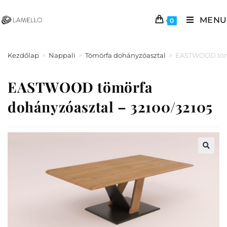
MENU
0
Kezdőlap
>
Nappali
>
Tömörfa dohányzóasztal
>
EASTWOOD tömö
EASTWOOD tömörfa
dohányzóasztal – 32100/32105