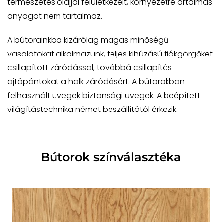
természetes olajjal felületkezelt, környezetre ártalmas
anyagot nem tartalmaz.
A bútorainkba kizárólag magas minőségű
vasalatokat alkalmazunk, teljes kihúzású fiókgörgőket
csillapított záródással, továbbá csillapítós
ajtópántokat a halk záródásért. A bútorokban
felhasznált üvegek biztonsági üvegek. A beépített
világítástechnika német beszállítótól érkezik.
Bútorok színválasztéka