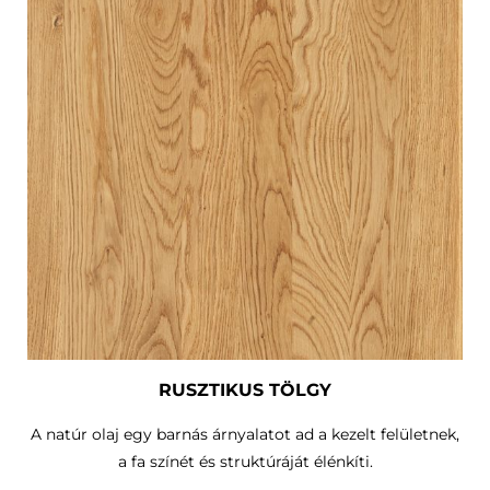
RUSZTIKUS TÖLGY
A natúr olaj egy barnás árnyalatot ad a kezelt felületnek,
a fa színét és struktúráját élénkíti.