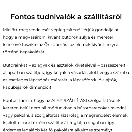
Fontos tudnivalók a szállításról
Mielőtt megrendelését véglegesítené kérjük gondolja át,
hogy a megvásárolni kívánt bútorok súlya és méretei
lehetővé teszik-e az Ön számára az elemek kívánt helyre
történő bepakolását.
Bútorainkat – az ágyak és asztalok kivételével – összeszerelt
állapotban szállítjuk, így kérjük a vásárlás előtt vegye számba
az esetleges lépcsőház méretét, a lépcsőfordulók, ajtók,
kapubejárók dimenzióit.
Fontos tudnia, hogy az ALAP SZÁLLÍTÁSI szolgáltatásunk
keretén belül nem áll módunkban a bútordarabokat rakodni
vagy pakolni, a szolgáltatás kizárólag a megrendelet elemek,
kijelölt címre történő szállítását foglalja magában, így
érdemes legalább két fő pakolásra alkalmas személyt