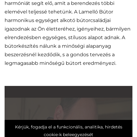
harmóniát segít elő, amit a berendezés többi
elemével teljessé tehetünk. A Lamelló Bútor
harmonikus egységet alkotó bútorcsaládjai
igazodnak az Ön életteréhez, igényeihez, bármilyen
elrendezésben egységes, stílusos alapot adnak. A
bútorkészítés nálunk a minőségi alapanyag
beszerzésnél kezdődik, s a gondos tervezés a
legmagasabb minőségű bútort eredményezi.
Kérjük, fogadja el a funkcionális, analitika, hirdetés
cookie-k beleegyezését