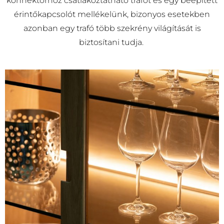
konnektorhoz csatlakoztatható trafót és egy beépített
érintőkapcsolót mellékelünk, bizonyos esetekben
azonban egy trafó több szekrény világítását is
biztosítani tudja.