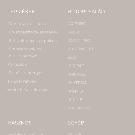
TERMÉKEK
BÚTORCSALÁD
Dohányzó asztalok
ACERNO
Étkezőasztalok és székek
ALEA
Faliszekrények és polcok
DOMINNO
Franciaágyak és
EASTWOOD
éjjeliszekrények
ELO
Komódok
FIRENZ
Ruhásszekrények
IMMAGO
TV-Szekrények
MATTINA
Vitrinek és szekrények
PINNO
X-LINE
WALNUT67
HASZNOS
EGYÉB
Vásárlás és szállítás
Rólunk