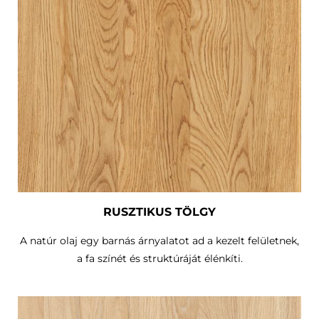
RUSZTIKUS TÖLGY
A natúr olaj egy barnás árnyalatot ad a kezelt felületnek,
a fa színét és struktúráját élénkíti.