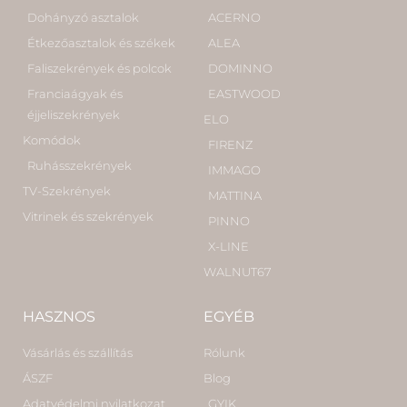
Dohányzó asztalok
ACERNO
Étkezőasztalok és székek
ALEA
Faliszekrények és polcok
DOMINNO
Franciaágyak és
EASTWOOD
éjjeliszekrények
ELO
Komódok
FIRENZ
Ruhásszekrények
IMMAGO
TV-Szekrények
MATTINA
Vitrinek és szekrények
PINNO
X-LINE
WALNUT67
HASZNOS
EGYÉB
Vásárlás és szállítás
Rólunk
ÁSZF
Blog
Adatvédelmi nyilatkozat
GYIK