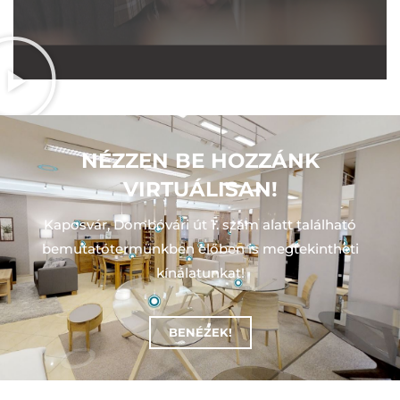
NÉZZEN BE HOZZÁNK
VIRTUÁLISAN!
Kaposvár, Dombóvári út 1. szám alatt található
bemutatótermünkben előben is megtekintheti
kínálatunkat!
BENÉZEK!