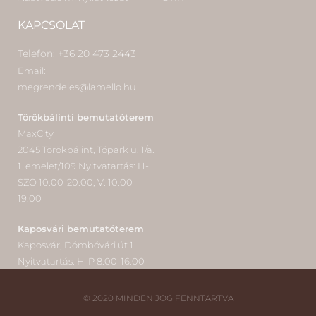
KAPCSOLAT
Telefon: +36 20 473 2443
Email:
megrendeles@lamello.hu
Törökbálinti bemutatóterem
MaxCity
2045 Törökbálint, Tópark u. 1/a.
1. emelet/109 Nyitvatartás: H-
SZO 10:00-20:00, V: 10:00-
19:00
Kaposvári bemutatóterem
Kaposvár, Dómbóvári út 1.
Nyitvatartás: H-P 8:00-16:00
© 2020 MINDEN JOG FENNTARTVA