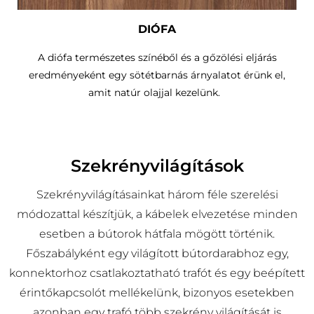
DIÓFA
A diófa természetes színéből és a gőzölési eljárás
eredményeként egy sötétbarnás árnyalatot érünk el,
amit natúr olajjal kezelünk.
Szekrényvilágítások
Szekrényvilágításainkat három féle szerelési
módozattal készítjük, a kábelek elvezetése minden
esetben a bútorok hátfala mögött történik.
Főszabályként egy világított bútordarabhoz egy,
konnektorhoz csatlakoztatható trafót és egy beépített
érintőkapcsolót mellékelünk, bizonyos esetekben
azonban egy trafó több szekrény világítását is