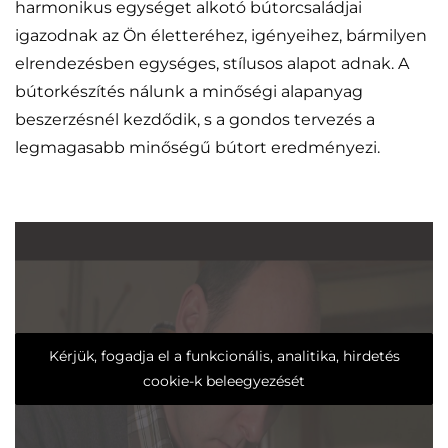
harmonikus egységet alkotó bútorcsaládjai
igazodnak az Ön életteréhez, igényeihez, bármilyen
elrendezésben egységes, stílusos alapot adnak. A
bútorkészítés nálunk a minőségi alapanyag
beszerzésnél kezdődik, s a gondos tervezés a
legmagasabb minőségű bútort eredményezi.
Kérjük, fogadja el a funkcionális, analitika, hirdetés
cookie-k beleegyezését