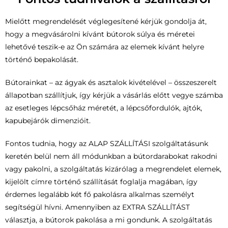
Mielőtt megrendelését véglegesítené kérjük gondolja át,
hogy a megvásárolni kívánt bútorok súlya és méretei
lehetővé teszik-e az Ön számára az elemek kívánt helyre
történő bepakolását.
Bútorainkat – az ágyak és asztalok kivételével – összeszerelt
állapotban szállítjuk, így kérjük a vásárlás előtt vegye számba
az esetleges lépcsőház méretét, a lépcsőfordulók, ajtók,
kapubejárók dimenzióit.
Fontos tudnia, hogy az ALAP SZÁLLÍTÁSI szolgáltatásunk
keretén belül nem áll módunkban a bútordarabokat rakodni
vagy pakolni, a szolgáltatás kizárólag a megrendelet elemek,
kijelölt címre történő szállítását foglalja magában, így
érdemes legalább két fő pakolásra alkalmas személyt
segítségül hívni. Amennyiben az EXTRA SZÁLLÍTÁST
választja, a bútorok pakolása a mi gondunk. A szolgáltatás