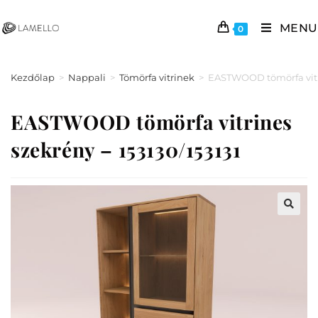
MENU
0
Kezdőlap
>
Nappali
>
Tömörfa vitrinek
>
EASTWOOD tömörfa vitri
EASTWOOD tömörfa vitrines
szekrény – 153130/153131