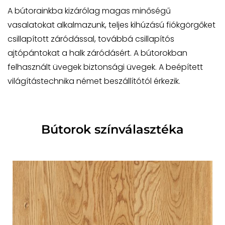
A bútorainkba kizárólag magas minőségű
vasalatokat alkalmazunk, teljes kihúzású fiókgörgőket
csillapított záródással, továbbá csillapítós
ajtópántokat a halk záródásért. A bútorokban
felhasznált üvegek biztonsági üvegek. A beépített
világítástechnika német beszállítótól érkezik.
Bútorok színválasztéka