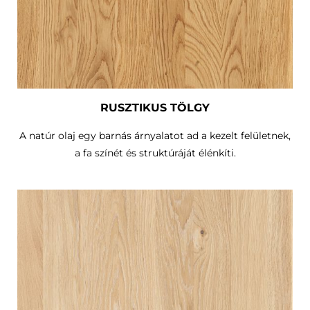
RUSZTIKUS TÖLGY
A natúr olaj egy barnás árnyalatot ad a kezelt felületnek,
a fa színét és struktúráját élénkíti.