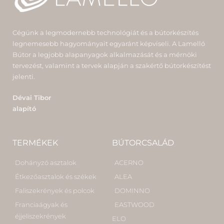
Cégünk a legmodernebb technológiát és a bútorkészítés
legnemesebb hagyományait egyaránt képviseli. A Lamelló
Bútor a legjobb alapanyagok alkalmazását és a mérnöki
tervezést, valamint a tervek alapján a szakértő bútorkészítést
jelenti.
Dévai Tibor
alapító
TERMÉKEK
BÚTORCSALÁD
Dohányzó asztalok
ACERNO
Étkezőasztalok és székek
ALEA
Faliszekrények és polcok
DOMINNO
Franciaágyak és
EASTWOOD
éjjeliszekrények
ELO