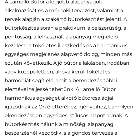
A Lamelló Bútor a legjobb alapanyagok
alkalmazását és a mérnöki tervezést, valamint a
tervek alapján a szakértő bútorkészítést jelenti. A
bútorkészítés során a praktikum, a célszerűség, a
pontosság, a felhasznált alapanyag megfelelő
kezelése, a tökéletes illeszkedés és a harmonikus,
egységes megjelenés alapvető dolog, minden más
ezután következik. A jó bútor a lakásban, irodában,
vagy középületben, ahova kerül, tökéletes
harmóniát segít elő, amit a berendezés többi
elemével teljessé tehetünk. A Lamelló Bútor
harmonikus egységet alkotó bútorcsaládjai
igazodnak az Ön életteréhez, igényeihez, bármilyen
elrendezésben egységes, stílusos alapot adnak. A
bútorkészítés nálunk a minőségi alapanyag
beszerzésnél kezdődik, s a gondos tervezés a