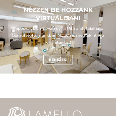
NÉZZEN BE HOZZÁNK
VIRTUÁLISAN!
Kaposvár, Dombóvári út 1. szám alatt található
bemutatótermünkben előben is megtekintheti
kínálatunkat!
BENÉZEK!