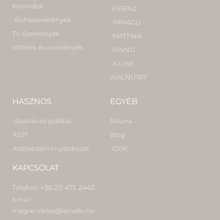
Komódok
FIRENZ
Ruhásszekrények
IMMAGO
TV-Szekrények
MATTINA
Vitrinek és szekrények
PINNO
X-LINE
WALNUT67
HASZNOS
EGYÉB
Vásárlás és szállítás
Rólunk
ÁSZF
Blog
Adatvédelmi nyilatkozat
GYIK
KAPCSOLAT
Telefon: +36 20 473 2443
Email:
megrendeles@lamello.hu