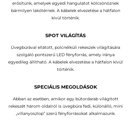
erősítünk, amelyek egyedi hangulatot kölcsönöznek
bármilyen lakótérnek. A kábelek elvezetése a hátfalon
kívül történik.
SPOT VILÁGÍTÁS
Üvegbúrával ellátott, polcnélküli rekeszek világítására
szolgáló pontszerű LED fényforrás, amely iránya
egyedileg állítható.
A kábelek elvezetése a hátfalon kívül
történik
.
SPECIÁLIS MEGOLDÁSOK
Abban az esetben, amikor egy bútordarab világított
rekeszét három oldalról is üvegbúra fedi, különálló, mini
„villanyoszlop” szerű fényforrásokat alkalmazunk.