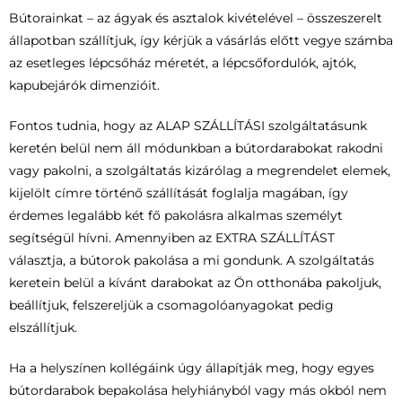
Bútorainkat – az ágyak és asztalok kivételével – összeszerelt
állapotban szállítjuk, így kérjük a vásárlás előtt vegye számba
az esetleges lépcsőház méretét, a lépcsőfordulók, ajtók,
kapubejárók dimenzióit.
Fontos tudnia, hogy az ALAP SZÁLLÍTÁSI szolgáltatásunk
keretén belül nem áll módunkban a bútordarabokat rakodni
vagy pakolni, a szolgáltatás kizárólag a megrendelet elemek,
kijelölt címre történő szállítását foglalja magában, így
érdemes legalább két fő pakolásra alkalmas személyt
segítségül hívni. Amennyiben az EXTRA SZÁLLÍTÁST
választja, a bútorok pakolása a mi gondunk. A szolgáltatás
keretein belül a kívánt darabokat az Ön otthonába pakoljuk,
beállítjuk, felszereljük a csomagolóanyagokat pedig
elszállítjuk.
Ha a helyszínen kollégáink úgy állapítják meg, hogy egyes
bútordarabok bepakolása helyhiányból vagy más okból nem