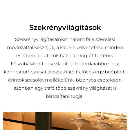
Szekrényvilágítások
Szekrényvilágításainkat három féle szerelési
módozattal készítjük, a kábelek elvezetése minden
esetben a bútorok hátfala mögött történik.
Főszabályként egy világított bútordarabhoz egy,
konnektorhoz csatlakoztatható trafót és egy beépített
érintőkapcsolót mellékelünk, bizonyos esetekben
azonban egy trafó több szekrény világítását is
biztosítani tudja.