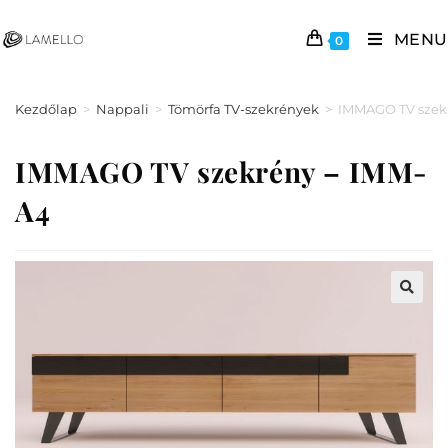
MENU
0
Kezdőlap
>
Nappali
>
Tömörfa TV-szekrények
>
IMMAGO TV szek
IMMAGO TV szekrény – IMM-
A4