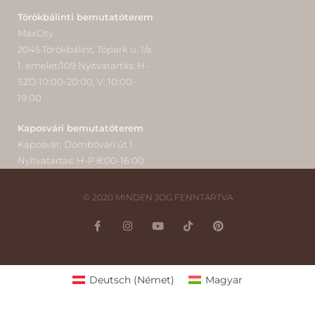
Törökbálinti bemutatóterem
MaxCity
2045 Törökbálint, Tópark u. 1/a.
1. emelet/109 Nyitvatartás: H-
SZO 10:00-20:00, V: 10:00-
19:00
Kaposvári bemutatóterem
Kaposvár, Dómbóvári út 1.
Nyitvatartás: H-P 8:00-16:00
© 2020 MINDEN JOG FENNTARTVA
Deutsch
(
Német
)
Magyar