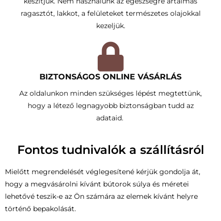
készítjük. Nem használunk az egészségre ártalmas
ragasztót, lakkot, a felületeket természetes olajokkal
kezeljük.
BIZTONSÁGOS ONLINE VÁSÁRLÁS
Az oldalunkon minden szükséges lépést megtettünk,
hogy a létező legnagyobb biztonságban tudd az
adataid.
Fontos tudnivalók a szállításról
Mielőtt megrendelését véglegesítené kérjük gondolja át,
hogy a megvásárolni kívánt bútorok súlya és méretei
lehetővé teszik-e az Ön számára az elemek kívánt helyre
történő bepakolását.