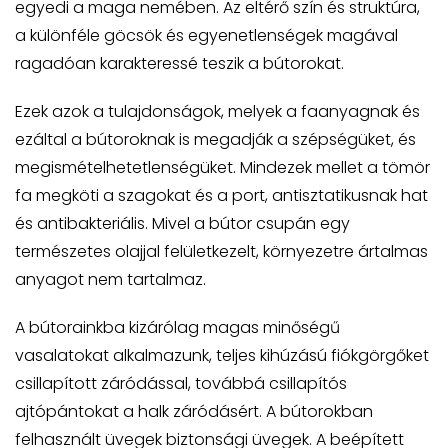
egyedi a maga nemében. Az eltérő szín és struktúra,
a különféle göcsök és egyenetlenségek magával
ragadóan karakteressé teszik a bútorokat.
Ezek azok a tulajdonságok, melyek a faanyagnak és
ezáltal a bútoroknak is megadják a szépségüket, és
megismételhetetlenségüket. Mindezek mellet a tömör
fa megköti a szagokat és a port, antisztatikusnak hat
és antibakteriális. Mivel a bútor csupán egy
természetes olajjal felületkezelt, környezetre ártalmas
anyagot nem tartalmaz.
A bútorainkba kizárólag magas minőségű
vasalatokat alkalmazunk, teljes kihúzású fiókgörgőket
csillapított záródással, továbbá csillapítós
ajtópántokat a halk záródásért. A bútorokban
felhasznált üvegek biztonsági üvegek. A beépített