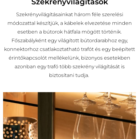
Szekrényvilágítások
Szekrényvilágításainkat három féle szerelési
módozattal készítjük, a kábelek elvezetése minden
esetben a bútorok hátfala mögött történik.
Főszabályként egy világított bútordarabhoz egy,
konnektorhoz csatlakoztatható trafót és egy beépített
érintőkapcsolót mellékelünk, bizonyos esetekben
azonban egy trafó több szekrény világítását is
biztosítani tudja.