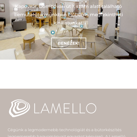
Kaposvár, Dombóvári út 1. szám alatt található
bemutatótermünkben előben is megtekintheti
kínálatunkat!
BENÉZEK!
Cégünk a legmodernebb technológiát és a bútorkészítés
legnemesebb hagyományait egyaránt képviseli. A Lamelló