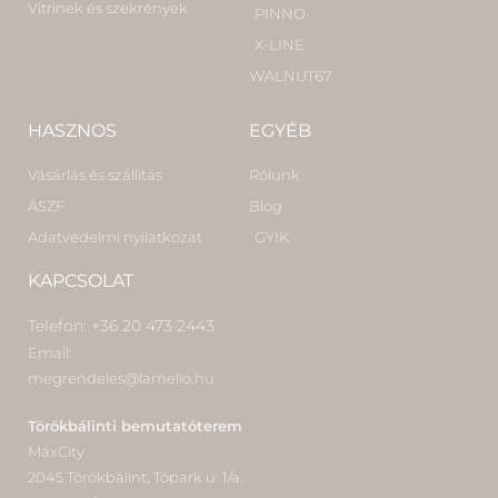
Vitrinek és szekrények
PINNO
X-LINE
WALNUT67
HASZNOS
EGYÉB
Vásárlás és szállítás
Rólunk
ÁSZF
Blog
Adatvédelmi nyilatkozat
GYIK
KAPCSOLAT
Telefon: +36 20 473 2443
Email:
megrendeles@lamello.hu
Törökbálinti bemutatóterem
MaxCity
2045 Törökbálint, Tópark u. 1/a.