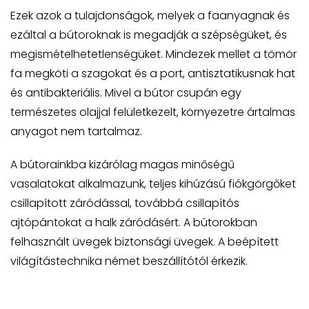
Ezek azok a tulajdonságok, melyek a faanyagnak és
ezáltal a bútoroknak is megadják a szépségüket, és
megismételhetetlenségüket. Mindezek mellet a tömör
fa megköti a szagokat és a port, antisztatikusnak hat
és antibakteriális. Mivel a bútor csupán egy
természetes olajjal felületkezelt, környezetre ártalmas
anyagot nem tartalmaz.
A bútorainkba kizárólag magas minőségű
vasalatokat alkalmazunk, teljes kihúzású fiókgörgőket
csillapított záródással, továbbá csillapítós
ajtópántokat a halk záródásért. A bútorokban
felhasznált üvegek biztonsági üvegek. A beépített
világítástechnika német beszállítótól érkezik.