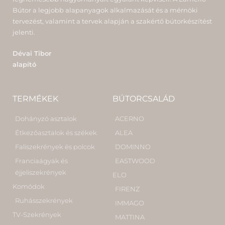
Bútor a legjobb alapanyagok alkalmazását és a mérnöki
tervezést, valamint a tervek alapján a szakértő bútorkészítést
jelenti.
Dévai Tibor
alapító
TERMÉKEK
BÚTORCSALÁD
Dohányzó asztalok
ACERNO
Étkezőasztalok és székek
ALEA
Faliszekrények és polcok
DOMINNO
Franciaágyak és
EASTWOOD
éjjeliszekrények
ELO
Komódok
FIRENZ
Ruhásszekrények
IMMAGO
TV-Szekrények
MATTINA