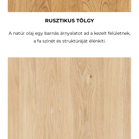
RUSZTIKUS TÖLGY
A natúr olaj egy barnás árnyalatot ad a kezelt felületnek,
a fa színét és struktúráját élénkíti.