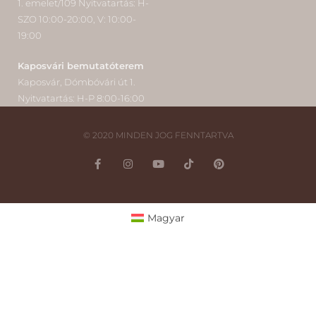
1. emelet/109 Nyitvatartás: H-
SZO 10:00-20:00, V: 10:00-
19:00
Kaposvári bemutatóterem
Kaposvár, Dómbóvári út 1.
Nyitvatartás: H-P 8:00-16:00
© 2020 MINDEN JOG FENNTARTVA
Magyar