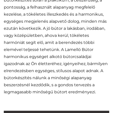
bútorkészítés során a praktikum, a célszerűség, a
pontosság, a felhasznált alapanyag megfelelő
kezelése, a tökéletes illeszkedés és a harmonikus,
egységes megjelenés alapvető dolog, minden más
ezután következik. A jó bútor a lakásban, irodában,
vagy középületben, ahova kerül, tökéletes
harmóniát segít elő, amit a berendezés többi
elemével teljessé tehetünk. A Lamelló Bútor
harmonikus egységet alkotó bútorcsaládjai
igazodnak az Ön életteréhez, igényeihez, bármilyen
elrendezésben egységes, stílusos alapot adnak. A
bútorkészítés nálunk a minőségi alapanyag
beszerzésnél kezdődik, s a gondos tervezés a
legmagasabb minőségű bútort eredményezi.