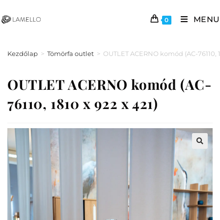
MENU
0
Kezdőlap
>
Tömörfa outlet
>
OUTLET ACERNO komód (AC-76110, 181
OUTLET ACERNO komód (AC-
76110, 1810 x 922 x 421)