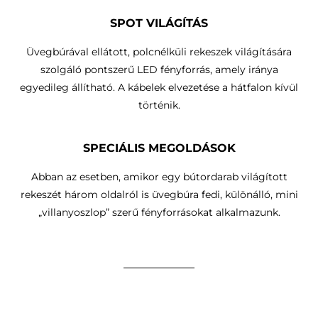
SPOT VILÁGÍTÁS
Üvegbúrával ellátott, polcnélküli rekeszek világítására
szolgáló pontszerű LED fényforrás, amely iránya
egyedileg állítható.
A kábelek elvezetése a hátfalon kívül
történik
.
SPECIÁLIS MEGOLDÁSOK
Abban az esetben, amikor egy bútordarab világított
rekeszét három oldalról is üvegbúra fedi, különálló, mini
„villanyoszlop” szerű fényforrásokat alkalmazunk.