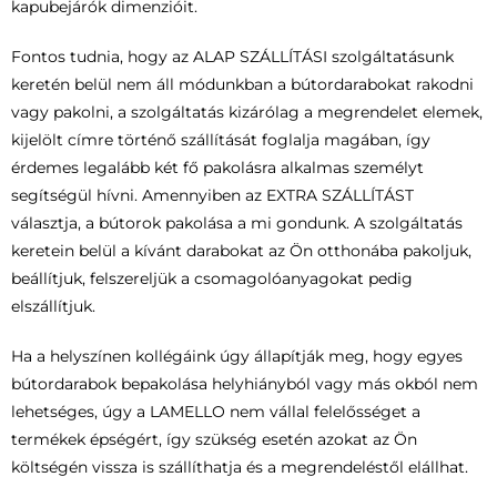
kapubejárók dimenzióit.
Fontos tudnia, hogy az ALAP SZÁLLÍTÁSI szolgáltatásunk
keretén belül nem áll módunkban a bútordarabokat rakodni
vagy pakolni, a szolgáltatás kizárólag a megrendelet elemek,
kijelölt címre történő szállítását foglalja magában, így
érdemes legalább két fő pakolásra alkalmas személyt
segítségül hívni. Amennyiben az EXTRA SZÁLLÍTÁST
választja, a bútorok pakolása a mi gondunk. A szolgáltatás
keretein belül a kívánt darabokat az Ön otthonába pakoljuk,
beállítjuk, felszereljük a csomagolóanyagokat pedig
elszállítjuk.
Ha a helyszínen kollégáink úgy állapítják meg, hogy egyes
bútordarabok bepakolása helyhiányból vagy más okból nem
lehetséges, úgy a LAMELLO nem vállal felelősséget a
termékek épségért, így szükség esetén azokat az Ön
költségén vissza is szállíthatja és a megrendeléstől elállhat.