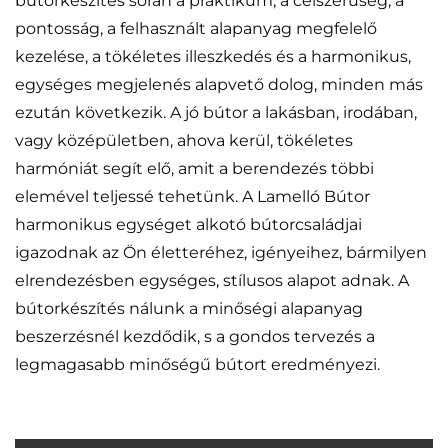
bútorkészítés során a praktikum, a célszerűség, a
pontosság, a felhasznált alapanyag megfelelő
kezelése, a tökéletes illeszkedés és a harmonikus,
egységes megjelenés alapvető dolog, minden más
ezután következik. A jó bútor a lakásban, irodában,
vagy középületben, ahova kerül, tökéletes
harmóniát segít elő, amit a berendezés többi
elemével teljessé tehetünk. A Lamelló Bútor
harmonikus egységet alkotó bútorcsaládjai
igazodnak az Ön életteréhez, igényeihez, bármilyen
elrendezésben egységes, stílusos alapot adnak. A
bútorkészítés nálunk a minőségi alapanyag
beszerzésnél kezdődik, s a gondos tervezés a
legmagasabb minőségű bútort eredményezi.