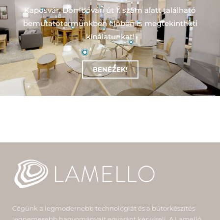
Kaposvár, Dombóvári út 1. szám alatt található
bemutatótermünkben előben is megtekintheti
kínálatunkat!
BENÉZEK!
Cégünk a legmodernebb technológiát és a bútorkészítés
legnemesebb hagyományait egyaránt képviseli. A Lamelló