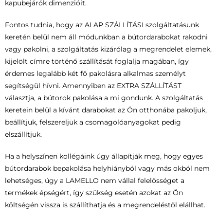
kapubejárók dimenzióit.
Fontos tudnia, hogy az ALAP SZÁLLÍTÁSI szolgáltatásunk
keretén belül nem áll módunkban a bútordarabokat rakodni
vagy pakolni, a szolgáltatás kizárólag a megrendelet elemek,
kijelölt címre történő szállítását foglalja magában, így
érdemes legalább két fő pakolásra alkalmas személyt
segítségül hívni. Amennyiben az EXTRA SZÁLLÍTÁST
választja, a bútorok pakolása a mi gondunk. A szolgáltatás
keretein belül a kívánt darabokat az Ön otthonába pakoljuk,
beállítjuk, felszereljük a csomagolóanyagokat pedig
elszállítjuk.
Ha a helyszínen kollégáink úgy állapítják meg, hogy egyes
bútordarabok bepakolása helyhiányból vagy más okból nem
lehetséges, úgy a LAMELLO nem vállal felelősséget a
termékek épségért, így szükség esetén azokat az Ön
költségén vissza is szállíthatja és a megrendeléstől elállhat.