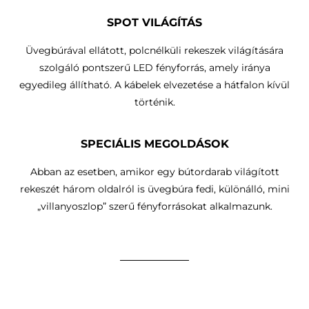
SPOT VILÁGÍTÁS
Üvegbúrával ellátott, polcnélküli rekeszek világítására
szolgáló pontszerű LED fényforrás, amely iránya
egyedileg állítható.
A kábelek elvezetése a hátfalon kívül
történik
.
SPECIÁLIS MEGOLDÁSOK
Abban az esetben, amikor egy bútordarab világított
rekeszét három oldalról is üvegbúra fedi, különálló, mini
„villanyoszlop” szerű fényforrásokat alkalmazunk.