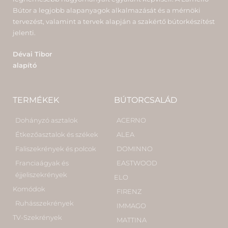
Bútor a legjobb alapanyagok alkalmazását és a mérnöki
tervezést, valamint a tervek alapján a szakértő bútorkészítést
jelenti.
Dévai Tibor
alapító
TERMÉKEK
BÚTORCSALÁD
Dohányzó asztalok
ACERNO
Étkezőasztalok és székek
ALEA
Faliszekrények és polcok
DOMINNO
Franciaágyak és
EASTWOOD
éjjeliszekrények
ELO
Komódok
FIRENZ
Ruhásszekrények
IMMAGO
TV-Szekrények
MATTINA