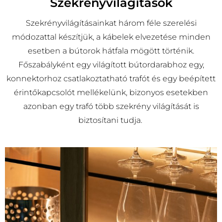
Szekrényvilágítások
Szekrényvilágításainkat három féle szerelési
módozattal készítjük, a kábelek elvezetése minden
esetben a bútorok hátfala mögött történik.
Főszabályként egy világított bútordarabhoz egy,
konnektorhoz csatlakoztatható trafót és egy beépített
érintőkapcsolót mellékelünk, bizonyos esetekben
azonban egy trafó több szekrény világítását is
biztosítani tudja.