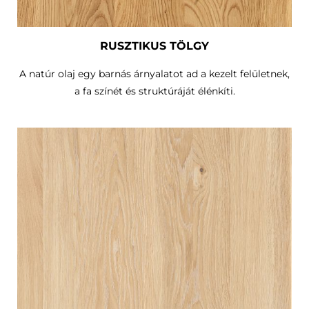
RUSZTIKUS TÖLGY
A natúr olaj egy barnás árnyalatot ad a kezelt felületnek,
a fa színét és struktúráját élénkíti.