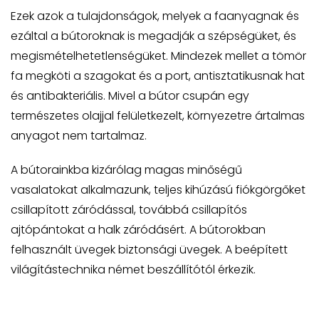
Ezek azok a tulajdonságok, melyek a faanyagnak és
ezáltal a bútoroknak is megadják a szépségüket, és
megismételhetetlenségüket. Mindezek mellet a tömör
fa megköti a szagokat és a port, antisztatikusnak hat
és antibakteriális. Mivel a bútor csupán egy
természetes olajjal felületkezelt, környezetre ártalmas
anyagot nem tartalmaz.
A bútorainkba kizárólag magas minőségű
vasalatokat alkalmazunk, teljes kihúzású fiókgörgőket
csillapított záródással, továbbá csillapítós
ajtópántokat a halk záródásért. A bútorokban
felhasznált üvegek biztonsági üvegek. A beépített
világítástechnika német beszállítótól érkezik.