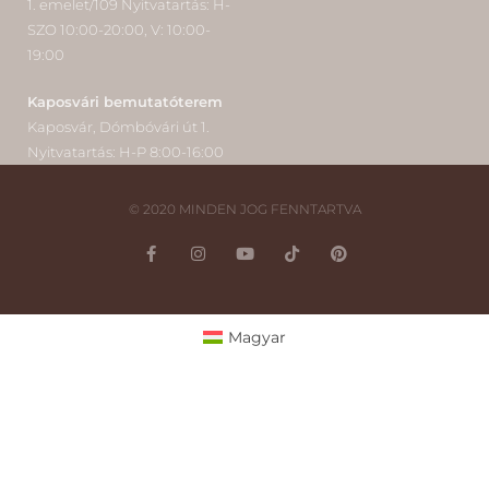
1. emelet/109 Nyitvatartás: H-
SZO 10:00-20:00, V: 10:00-
19:00
Kaposvári bemutatóterem
Kaposvár, Dómbóvári út 1.
Nyitvatartás: H-P 8:00-16:00
© 2020 MINDEN JOG FENNTARTVA
Magyar