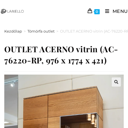
MENU
0
Kezdőlap
>
Tömörfa outlet
>
OUTLET ACERNO vitrin (AC-76220-RP, 
OUTLET ACERNO vitrin (AC-
76220-RP, 976 x 1774 x 421)