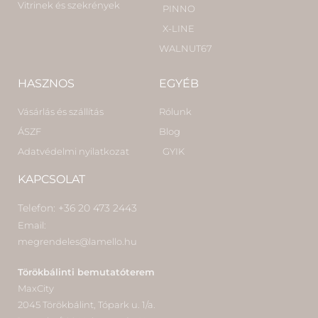
Vitrinek és szekrények
PINNO
X-LINE
WALNUT67
HASZNOS
EGYÉB
Vásárlás és szállítás
Rólunk
ÁSZF
Blog
Adatvédelmi nyilatkozat
GYIK
KAPCSOLAT
Telefon: +36 20 473 2443
Email:
megrendeles@lamello.hu
Törökbálinti bemutatóterem
MaxCity
2045 Törökbálint, Tópark u. 1/a.