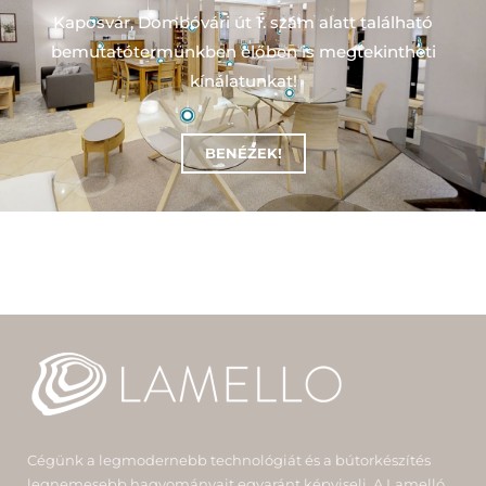
Kaposvár, Dombóvári út 1. szám alatt található
bemutatótermünkben előben is megtekintheti
kínálatunkat!
BENÉZEK!
Cégünk a legmodernebb technológiát és a bútorkészítés
legnemesebb hagyományait egyaránt képviseli. A Lamelló