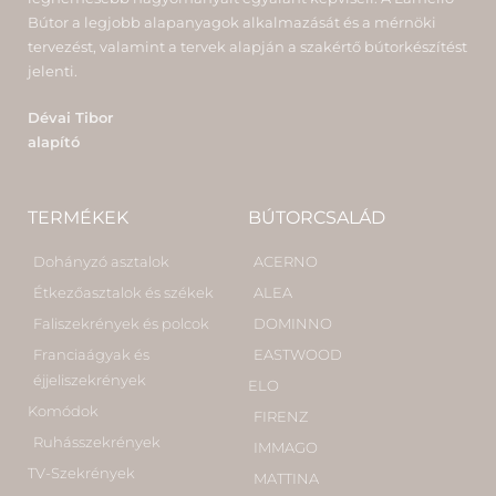
Bútor a legjobb alapanyagok alkalmazását és a mérnöki
tervezést, valamint a tervek alapján a szakértő bútorkészítést
jelenti.
Dévai Tibor
alapító
TERMÉKEK
BÚTORCSALÁD
Dohányzó asztalok
ACERNO
Étkezőasztalok és székek
ALEA
Faliszekrények és polcok
DOMINNO
Franciaágyak és
EASTWOOD
éjjeliszekrények
ELO
Komódok
FIRENZ
Ruhásszekrények
IMMAGO
TV-Szekrények
MATTINA