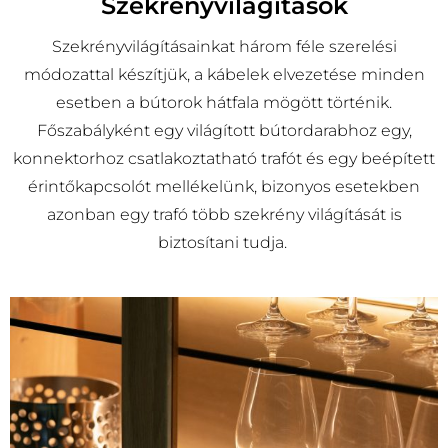
Szekrényvilágítások
Szekrényvilágításainkat három féle szerelési
módozattal készítjük, a kábelek elvezetése minden
esetben a bútorok hátfala mögött történik.
Főszabályként egy világított bútordarabhoz egy,
konnektorhoz csatlakoztatható trafót és egy beépített
érintőkapcsolót mellékelünk, bizonyos esetekben
azonban egy trafó több szekrény világítását is
biztosítani tudja.