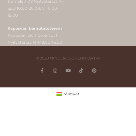
1. emelet/109 Nyitvatartás: H-
SZO 10:00-20:00, V: 10:00-
19:00
Kaposvári bemutatóterem
Kaposvár, Dómbóvári út 1.
Nyitvatartás: H-P 8:00-16:00
© 2020 MINDEN JOG FENNTARTVA
Magyar