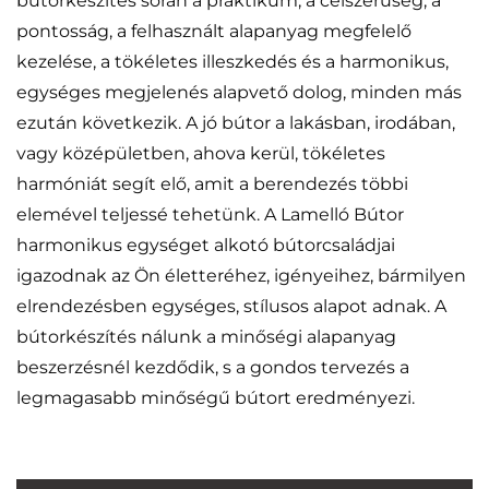
bútorkészítés során a praktikum, a célszerűség, a
pontosság, a felhasznált alapanyag megfelelő
kezelése, a tökéletes illeszkedés és a harmonikus,
egységes megjelenés alapvető dolog, minden más
ezután következik. A jó bútor a lakásban, irodában,
vagy középületben, ahova kerül, tökéletes
harmóniát segít elő, amit a berendezés többi
elemével teljessé tehetünk. A Lamelló Bútor
harmonikus egységet alkotó bútorcsaládjai
igazodnak az Ön életteréhez, igényeihez, bármilyen
elrendezésben egységes, stílusos alapot adnak. A
bútorkészítés nálunk a minőségi alapanyag
beszerzésnél kezdődik, s a gondos tervezés a
legmagasabb minőségű bútort eredményezi.