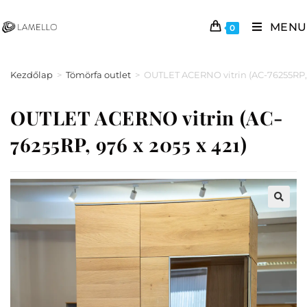
MENU
0
Kezdőlap
>
Tömörfa outlet
>
OUTLET ACERNO vitrin (AC-76255RP, 9
OUTLET ACERNO vitrin (AC-
76255RP, 976 x 2055 x 421)