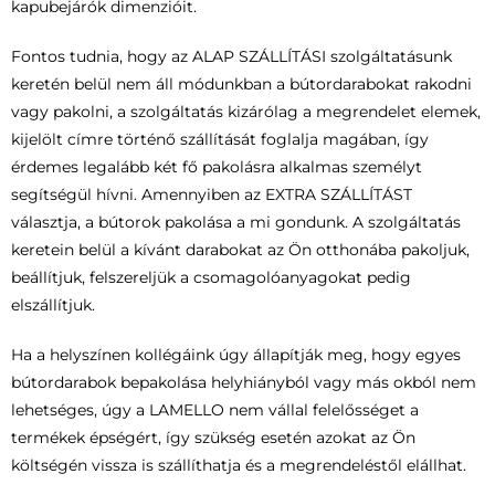
kapubejárók dimenzióit.
Fontos tudnia, hogy az ALAP SZÁLLÍTÁSI szolgáltatásunk
keretén belül nem áll módunkban a bútordarabokat rakodni
vagy pakolni, a szolgáltatás kizárólag a megrendelet elemek,
kijelölt címre történő szállítását foglalja magában, így
érdemes legalább két fő pakolásra alkalmas személyt
segítségül hívni. Amennyiben az EXTRA SZÁLLÍTÁST
választja, a bútorok pakolása a mi gondunk. A szolgáltatás
keretein belül a kívánt darabokat az Ön otthonába pakoljuk,
beállítjuk, felszereljük a csomagolóanyagokat pedig
elszállítjuk.
Ha a helyszínen kollégáink úgy állapítják meg, hogy egyes
bútordarabok bepakolása helyhiányból vagy más okból nem
lehetséges, úgy a LAMELLO nem vállal felelősséget a
termékek épségért, így szükség esetén azokat az Ön
költségén vissza is szállíthatja és a megrendeléstől elállhat.