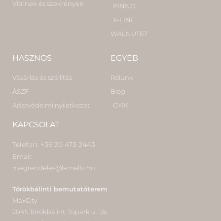
Vitrinek és szekrények
PINNO
X-LINE
WALNUT67
HASZNOS
EGYÉB
Vásárlás és szállítás
Rólunk
ÁSZF
Blog
Adatvédelmi nyilatkozat
GYIK
KAPCSOLAT
Telefon: +36 20 473 2443
Email:
megrendeles@lamello.hu
Törökbálinti bemutatóterem
MaxCity
2045 Törökbálint, Tópark u. 1/a.