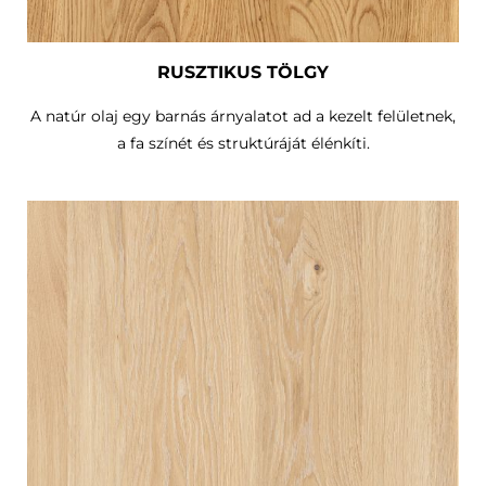
RUSZTIKUS TÖLGY
A natúr olaj egy barnás árnyalatot ad a kezelt felületnek,
a fa színét és struktúráját élénkíti.