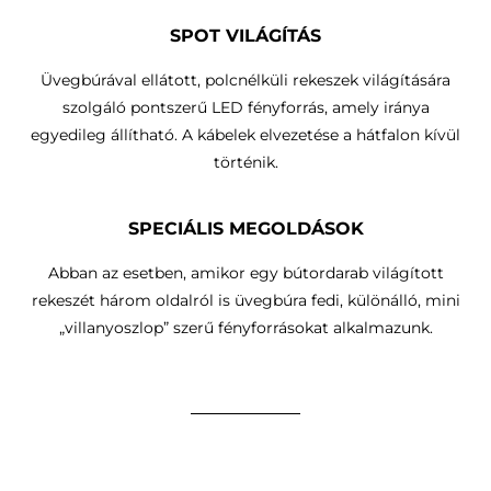
SPOT VILÁGÍTÁS
Üvegbúrával ellátott, polcnélküli rekeszek világítására
szolgáló pontszerű LED fényforrás, amely iránya
egyedileg állítható.
A kábelek elvezetése a hátfalon kívül
történik
.
SPECIÁLIS MEGOLDÁSOK
Abban az esetben, amikor egy bútordarab világított
rekeszét három oldalról is üvegbúra fedi, különálló, mini
„villanyoszlop” szerű fényforrásokat alkalmazunk.