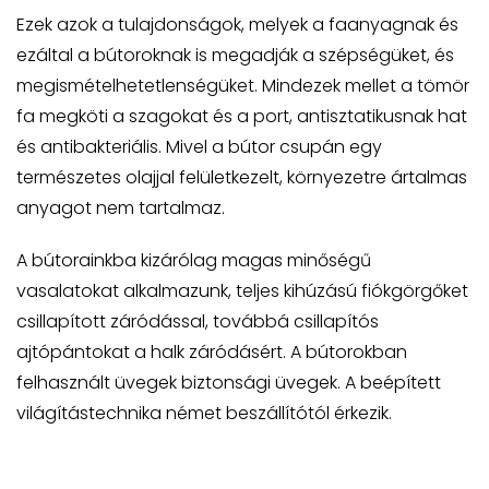
Ezek azok a tulajdonságok, melyek a faanyagnak és
ezáltal a bútoroknak is megadják a szépségüket, és
megismételhetetlenségüket. Mindezek mellet a tömör
fa megköti a szagokat és a port, antisztatikusnak hat
és antibakteriális. Mivel a bútor csupán egy
természetes olajjal felületkezelt, környezetre ártalmas
anyagot nem tartalmaz.
A bútorainkba kizárólag magas minőségű
vasalatokat alkalmazunk, teljes kihúzású fiókgörgőket
csillapított záródással, továbbá csillapítós
ajtópántokat a halk záródásért. A bútorokban
felhasznált üvegek biztonsági üvegek. A beépített
világítástechnika német beszállítótól érkezik.