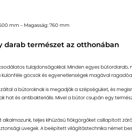
: 600 mm – Magasság: 760 mm
y darab természet az otthonában
 csodálatos tulajdonságokkal. Minden egyes bútordarab, m
 a különféle göcsök és egyenetlenségek magával ragadóan
záltal a bútoroknak is megadják a szépségüket, és megis
 hat és antibakteriális. Mivel a bútor csupán egy természet
lkalmazunk, teljes kihúzású fiókgörgőket csillapított zár
ztonsági üvegek. A beépített világítástechnika német beszá