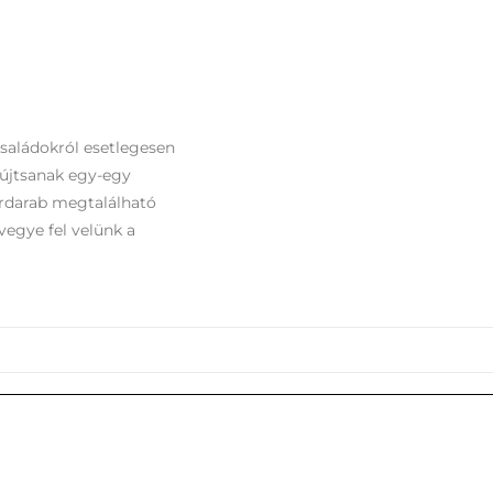
családokról esetlegesen
yújtsanak egy-egy
ordarab megtalálható
vegye fel velünk a