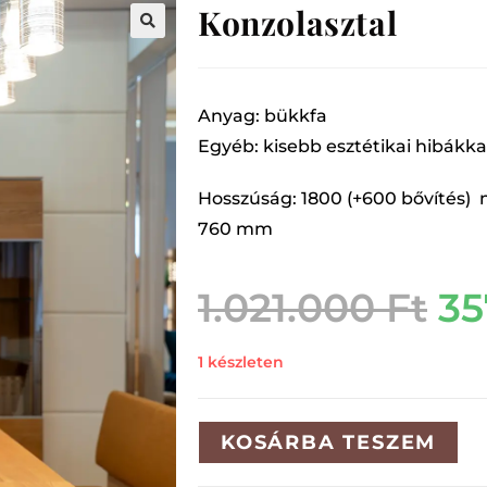
Konzolasztal
Anyag: bükkfa
Egyéb: kisebb esztétikai hibákka
Hosszúság: 1800 (+600 bővítés)
760 mm
1.021.000
Ft
35
1 készleten
KOSÁRBA TESZEM