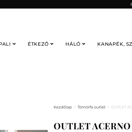
PALI
ÉTKEZŐ
HÁLÓ
KANAPÉK, S
Kezdőlap
>
Tömörfa outlet
>
OUTLET AC
OUTLET ACERNO B