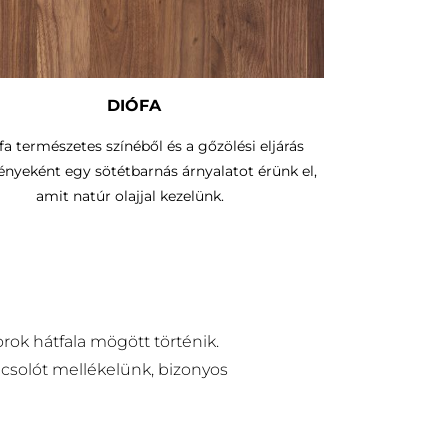
DIÓFA
fa természetes színéből és a gőzölési eljárás
nyeként egy sötétbarnás árnyalatot érünk el,
amit natúr olajjal kezelünk.
rok hátfala mögött történik.
pcsolót mellékelünk, bizonyos