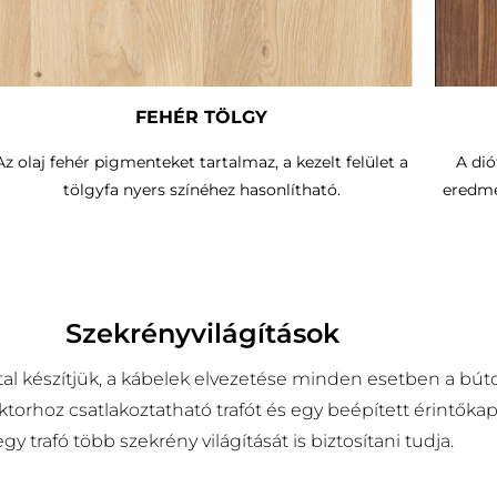
FEHÉR TÖLGY
Az olaj fehér pigmenteket tartalmaz, a kezelt felület a
A dió
tölgyfa nyers színéhez hasonlítható.
eredmé
Szekrényvilágítások
al készítjük, a kábelek elvezetése minden esetben a búto
torhoz csatlakoztatható trafót és egy beépített érintőka
 trafó több szekrény világítását is biztosítani tudja.