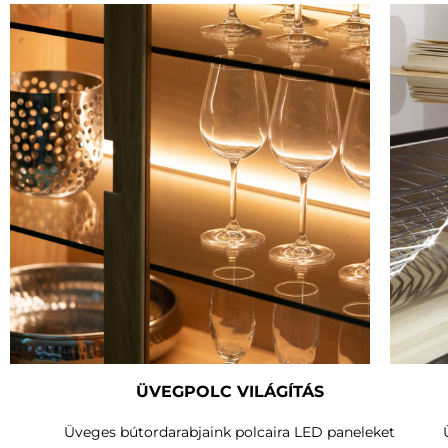
ÜVEGPOLC VILÁGÍTÁS
Üveges bútordarabjaink polcaira LED paneleket