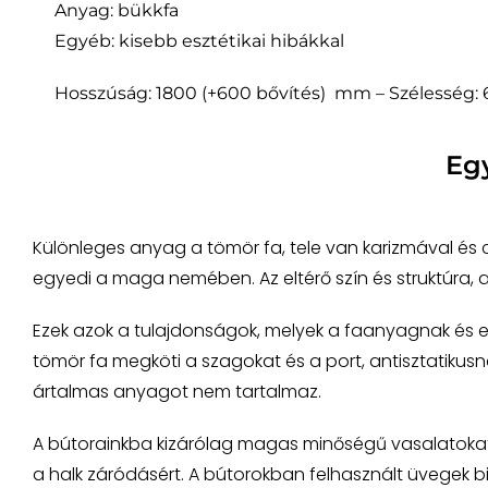
Anyag: bükkfa
Egyéb: kisebb esztétikai hibákkal
Hosszúság: 1800 (+600 bővítés) mm – Szélesség
Eg
Különleges anyag a tömör fa, tele van karizmával és
egyedi a maga nemében. Az eltérő szín és struktúra,
Ezek azok a tulajdonságok, melyek a faanyagnak és e
tömör fa megköti a szagokat és a port, antisztatikusnak
ártalmas anyagot nem tartalmaz.
A bútorainkba kizárólag magas minőségű vasalatokat a
a halk záródásért. A bútorokban felhasznált üvegek bi