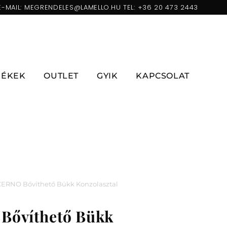
E-MAIL:
MEGRENDELES@LAMELLO.HU
TEL:
+36 20 473 2443
ZÉKEK
OUTLET
GYIK
KAPCSOLAT
ERNO Bővíthető Bükk Konzolasztal
ővíthető Bükk