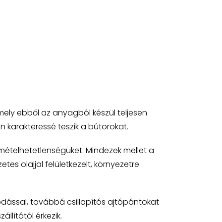
ely ebből az anyagból készül teljesen
 karakteressé teszik a bútorokat.
mételhetetlenségüket. Mindezek mellet a
es olajjal felületkezelt, környezetre
ódással, továbbá csillapítós ajtópántokat
llítótól érkezik.