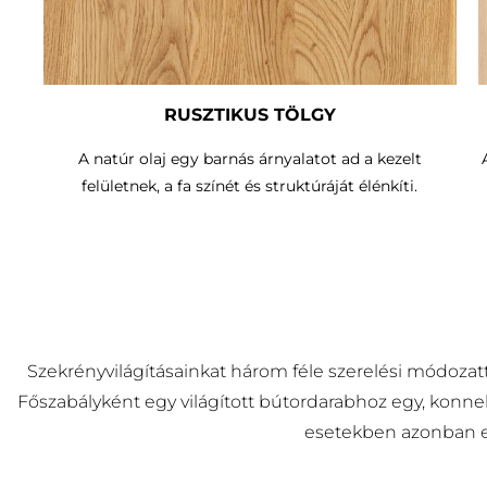
RUSZTIKUS TÖLGY
A natúr olaj egy barnás árnyalatot ad a kezelt
felületnek, a fa színét és struktúráját élénkíti.
Szekrényvilágításainkat három féle szerelési módozatt
Főszabályként egy világított bútordarabhoz egy, konnek
esetekben azonban egy