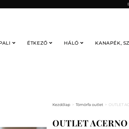
PALI
ÉTKEZŐ
HÁLÓ
KANAPÉK, S
Kezdőlap
>
Tömörfa outlet
>
OUTLET AC
OUTLET ACERNO B