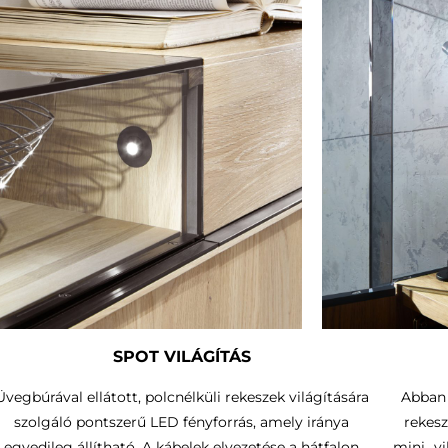
SPOT VILÁGÍTÁS
Üvegbúrával ellátott, polcnélküli rekeszek világítására
Abban 
szolgáló pontszerű LED fényforrás, amely iránya
rekesz
egyedileg állítható.
A kábelek elvezetése a hátfalon
mini „v