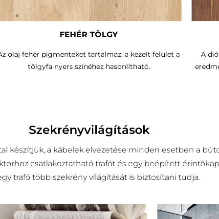
FEHÉR TÖLGY
Az olaj fehér pigmenteket tartalmaz, a kezelt felület a
A dió
tölgyfa nyers színéhez hasonlítható.
eredmé
Szekrényvilágítások
al készítjük, a kábelek elvezetése minden esetben a búto
torhoz csatlakoztatható trafót és egy beépített érintőka
 trafó több szekrény világítását is biztosítani tudja.