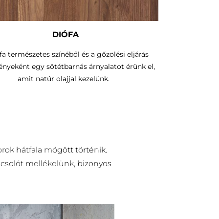
DIÓFA
fa természetes színéből és a gőzölési eljárás
nyeként egy sötétbarnás árnyalatot érünk el,
amit natúr olajjal kezelünk.
rok hátfala mögött történik.
pcsolót mellékelünk, bizonyos