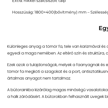
Extra: nikkel szálcsiszolt talp
Hosszúság: 1800+400(bővítmény) mm – Szélessé
Eg
Különleges anyag a tömör fa, tele van karizmával és
egyedi a maga nemében. Az eltérő szín és struktúra,
Ezek azok a tulajdonságok, melyek a faanyagnak és e
tömör fa megköti a szagokat és a port, antisztatikusnak
ártalmas anyagot nem tartalmaz.
A bútorainkba kizárólag magas minőségű vasalatokat a
a halk záródásért. A bútorokban felhasznált üvegek bi