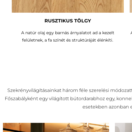
RUSZTIKUS TÖLGY
A natúr olaj egy barnás árnyalatot ad a kezelt
felületnek, a fa színét és struktúráját élénkíti.
Szekrényvilágításainkat három féle szerelési módozatt
Főszabályként egy világított bútordarabhoz egy, konnek
esetekben azonban egy