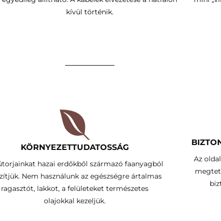
kívül történik
.
BIZTO
KÖRNYEZETTUDATOSSÁG​
Az olda
útorjainkat hazai erdőkből származó faanyagból
megtet
zítjük. Nem használunk az egészségre ártalmas
biz
ragasztót, lakkot, a felületeket természetes
olajokkal kezeljük.