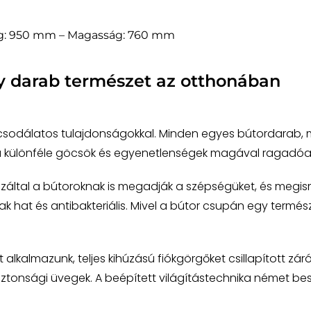
g: 950 mm – Magasság: 760 mm
y darab természet az otthonában
 csodálatos tulajdonságokkal. Minden egyes bútordarab, m
 a különféle göcsök és egyenetlenségek magával ragadóan
záltal a bútoroknak is megadják a szépségüket, és megis
 hat és antibakteriális. Mivel a bútor csupán egy természet
lkalmazunk, teljes kihúzású fiókgörgőket csillapított zár
ztonsági üvegek. A beépített világítástechnika német beszá