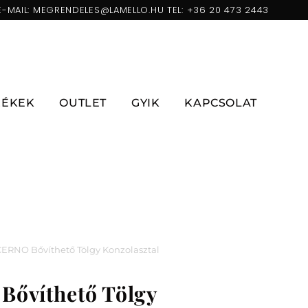
E-MAIL:
MEGRENDELES@LAMELLO.HU
TEL:
+36 20 473 2443
ZÉKEK
OUTLET
GYIK
KAPCSOLAT
ERNO Bővíthető Tölgy Konzolasztal
ővíthető Tölgy