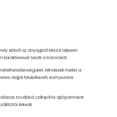
ely ebből az anyagból készül teljesen
 karakteressé teszik a bútorokat.
mételhetetlenségüket. Mindezek mellet a
es olajjal felületkezelt, környezetre
ódással, továbbá csillapítós ajtópántokat
llítótól érkezik.