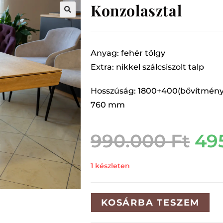
Konzolasztal
Anyag: fehér tölgy
Extra: nikkel szálcsiszolt talp
Hosszúság: 1800+400(bővítmény
760 mm
990.000
Ft
49
1 készleten
KOSÁRBA TESZEM