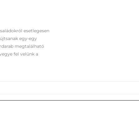
családokról esetlegesen
yújtsanak egy-egy
ordarab megtalálható
vegye fel velünk a