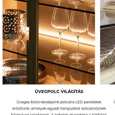
ÜVEGPOLC VILÁGÍTÁS
Üveges bútordarabjaink polcaira LED paneleket
erősítünk, amelyek egyedi hangulatot kölcsönöznek
bármilyen lakótérnek. A kábelek elvezetése a hátfalon