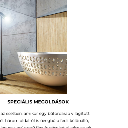
SPECIÁLIS MEGOLDÁSOK
az esetben, amikor egy bútordarab világított
ét három oldalról is üvegbúra fedi, különálló,
illanyoszlop” szerű fényforrásokat alkalmazunk.