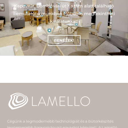
Kaposvár, Dombóvári út 1. szám alatt található
bemutatótermünkben előben is megtekintheti
kínálatunkat!
BENÉZEK!
Cégünk a legmodernebb technológiát és a bútorkészítés
legnemesebb hagyományait egyaránt képviseli. A Lamelló