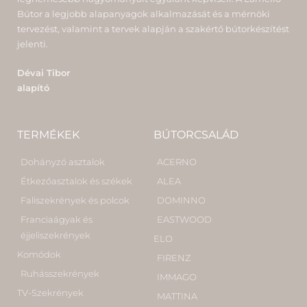
Bútor a legjobb alapanyagok alkalmazását és a mérnöki
tervezést, valamint a tervek alapján a szakértő bútorkészítést
jelenti.
Dévai Tibor
alapító
TERMÉKEK
BÚTORCSALÁD
Dohányzó asztalok
ACERNO
Étkezőasztalok és székek
ALEA
Faliszekrények és polcok
DOMINNO
Franciaágyak és
EASTWOOD
éjjeliszekrények
ELO
Komódok
FIRENZ
Ruhásszekrények
IMMAGO
TV-Szekrények
MATTINA