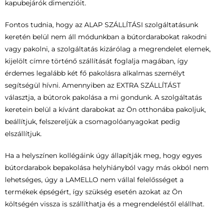
kapubejárók dimenzióit.
Fontos tudnia, hogy az ALAP SZÁLLÍTÁSI szolgáltatásunk
keretén belül nem áll módunkban a bútordarabokat rakodni
vagy pakolni, a szolgáltatás kizárólag a megrendelet elemek,
kijelölt címre történő szállítását foglalja magában, így
érdemes legalább két fő pakolásra alkalmas személyt
segítségül hívni. Amennyiben az EXTRA SZÁLLÍTÁST
választja, a bútorok pakolása a mi gondunk. A szolgáltatás
keretein belül a kívánt darabokat az Ön otthonába pakoljuk,
beállítjuk, felszereljük a csomagolóanyagokat pedig
elszállítjuk.
Ha a helyszínen kollégáink úgy állapítják meg, hogy egyes
bútordarabok bepakolása helyhiányból vagy más okból nem
lehetséges, úgy a LAMELLO nem vállal felelősséget a
termékek épségért, így szükség esetén azokat az Ön
költségén vissza is szállíthatja és a megrendeléstől elállhat.