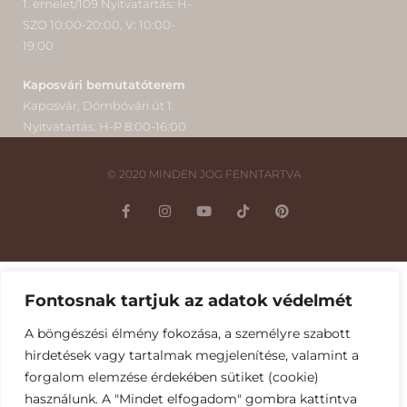
1. emelet/109 Nyitvatartás: H-
SZO 10:00-20:00, V: 10:00-
19:00
Kaposvári bemutatóterem
Kaposvár, Dómbóvári út 1.
Nyitvatartás: H-P 8:00-16:00
© 2020 MINDEN JOG FENNTARTVA
Magyar
Fontosnak tartjuk az adatok védelmét
A böngészési élmény fokozása, a személyre szabott
hirdetések vagy tartalmak megjelenítése, valamint a
forgalom elemzése érdekében sütiket (cookie)
használunk. A "Mindet elfogadom" gombra kattintva