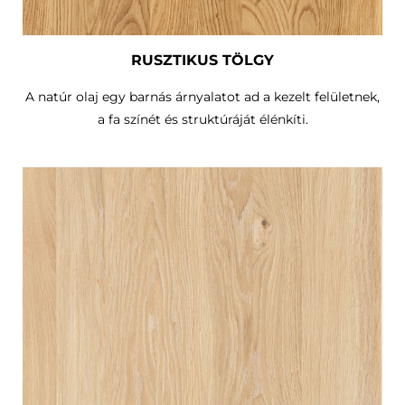
RUSZTIKUS TÖLGY
A natúr olaj egy barnás árnyalatot ad a kezelt felületnek,
a fa színét és struktúráját élénkíti.