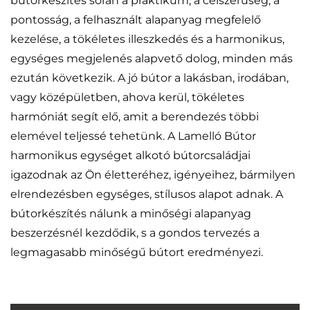
bútorkészítés során a praktikum, a célszerűség, a
pontosság, a felhasznált alapanyag megfelelő
kezelése, a tökéletes illeszkedés és a harmonikus,
egységes megjelenés alapvető dolog, minden más
ezután következik. A jó bútor a lakásban, irodában,
vagy középületben, ahova kerül, tökéletes
harmóniát segít elő, amit a berendezés többi
elemével teljessé tehetünk. A Lamelló Bútor
harmonikus egységet alkotó bútorcsaládjai
igazodnak az Ön életteréhez, igényeihez, bármilyen
elrendezésben egységes, stílusos alapot adnak. A
bútorkészítés nálunk a minőségi alapanyag
beszerzésnél kezdődik, s a gondos tervezés a
legmagasabb minőségű bútort eredményezi.