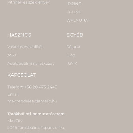
Vitrinek és szekrények
PINNO
X-LINE
WALNUT67
HASZNOS
EGYÉB
Vásárlás és szállítás
Rólunk
ÁSZF
Blog
Adatvédelmi nyilatkozat
GYIK
KAPCSOLAT
Telefon: +36 20 473 2443
Email:
megrendeles@lamello.hu
Törökbálinti bemutatóterem
MaxCity
2045 Törökbálint, Tópark u. 1/a.