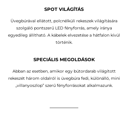
SPOT VILÁGÍTÁS
Üvegbúrával ellátott, polcnélküli rekeszek világítására
szolgáló pontszerű LED fényforrás, amely iránya
egyedileg állítható.
A kábelek elvezetése a hátfalon kívül
történik
.
SPECIÁLIS MEGOLDÁSOK
Abban az esetben, amikor egy bútordarab világított
rekeszét három oldalról is üvegbúra fedi, különálló, mini
„villanyoszlop” szerű fényforrásokat alkalmazunk.