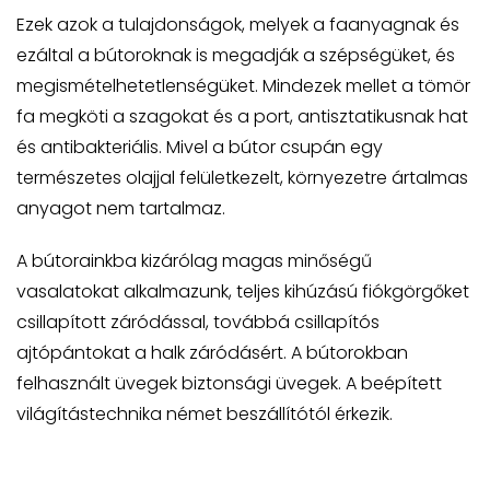
Ezek azok a tulajdonságok, melyek a faanyagnak és
ezáltal a bútoroknak is megadják a szépségüket, és
megismételhetetlenségüket. Mindezek mellet a tömör
fa megköti a szagokat és a port, antisztatikusnak hat
és antibakteriális. Mivel a bútor csupán egy
természetes olajjal felületkezelt, környezetre ártalmas
anyagot nem tartalmaz.
A bútorainkba kizárólag magas minőségű
vasalatokat alkalmazunk, teljes kihúzású fiókgörgőket
csillapított záródással, továbbá csillapítós
ajtópántokat a halk záródásért. A bútorokban
felhasznált üvegek biztonsági üvegek. A beépített
világítástechnika német beszállítótól érkezik.