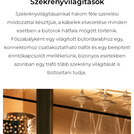
Szekrényvilágítások
Szekrényvilágításainkat három féle szerelési
módozattal készítjük, a kábelek elvezetése minden
esetben a bútorok hátfala mögött történik.
Főszabályként egy világított bútordarabhoz egy,
konnektorhoz csatlakoztatható trafót és egy beépített
érintőkapcsolót mellékelünk, bizonyos esetekben
azonban egy trafó több szekrény világítását is
biztosítani tudja.