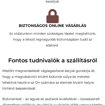
kezeljük.
BIZTONSÁGOS ONLINE VÁSÁRLÁS
Az oldalunkon minden szükséges lépést megtettünk,
hogy a létező legnagyobb biztonságban tudd az
adataid.
Fontos tudnivalók a szállításról
Mielőtt megrendelését véglegesítené kérjük gondolja át,
hogy a megvásárolni kívánt bútorok súlya és méretei
lehetővé teszik-e az Ön számára az elemek kívánt helyre
történő bepakolását.
Bútorainkat – az ágyak és asztalok kivételével – összeszerelt
állapotban szállítjuk, így kérjük a vásárlás előtt vegye számba