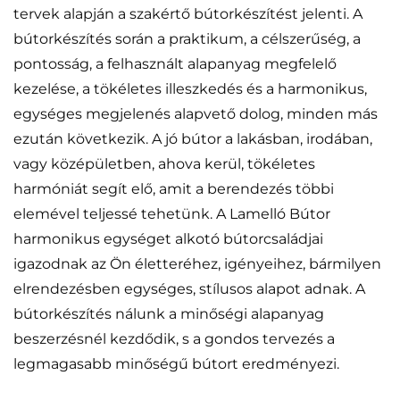
tervek alapján a szakértő bútorkészítést jelenti. A
bútorkészítés során a praktikum, a célszerűség, a
pontosság, a felhasznált alapanyag megfelelő
kezelése, a tökéletes illeszkedés és a harmonikus,
egységes megjelenés alapvető dolog, minden más
ezután következik. A jó bútor a lakásban, irodában,
vagy középületben, ahova kerül, tökéletes
harmóniát segít elő, amit a berendezés többi
elemével teljessé tehetünk. A Lamelló Bútor
harmonikus egységet alkotó bútorcsaládjai
igazodnak az Ön életteréhez, igényeihez, bármilyen
elrendezésben egységes, stílusos alapot adnak. A
bútorkészítés nálunk a minőségi alapanyag
beszerzésnél kezdődik, s a gondos tervezés a
legmagasabb minőségű bútort eredményezi.