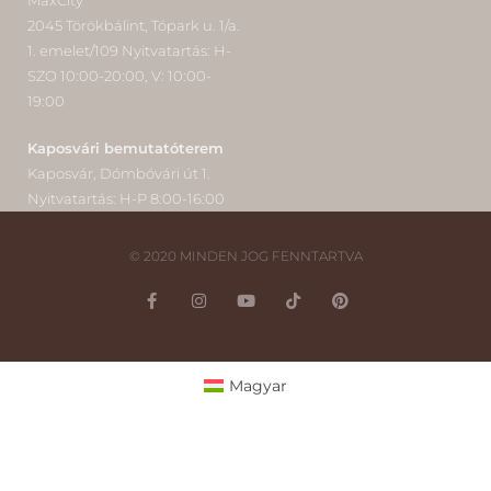
MaxCity
2045 Törökbálint, Tópark u. 1/a.
1. emelet/109 Nyitvatartás: H-
SZO 10:00-20:00, V: 10:00-
19:00
Kaposvári bemutatóterem
Kaposvár, Dómbóvári út 1.
Nyitvatartás: H-P 8:00-16:00
© 2020 MINDEN JOG FENNTARTVA
Magyar