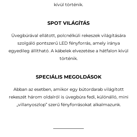
kívül történik.
SPOT VILÁGÍTÁS
Üvegbúrával ellátott, polcnélküli rekeszek világítására
szolgáló pontszerű LED fényforrás, amely iránya
egyedileg állítható.
A kábelek elvezetése a hátfalon kívül
történik
.
SPECIÁLIS MEGOLDÁSOK
Abban az esetben, amikor egy bútordarab világított
rekeszét három oldalról is üvegbúra fedi, különálló, mini
„villanyoszlop” szerű fényforrásokat alkalmazunk.