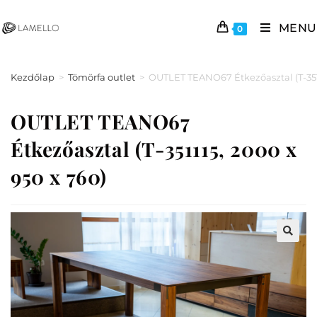
MENU
0
Kezdőlap
>
Tömörfa outlet
>
OUTLET TEANO67 Étkezőasztal (T-3511
OUTLET TEANO67
Étkezőasztal (T-351115, 2000 x
950 x 760)