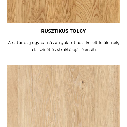
RUSZTIKUS TÖLGY
A natúr olaj egy barnás árnyalatot ad a kezelt felületnek,
a fa színét és struktúráját élénkíti.