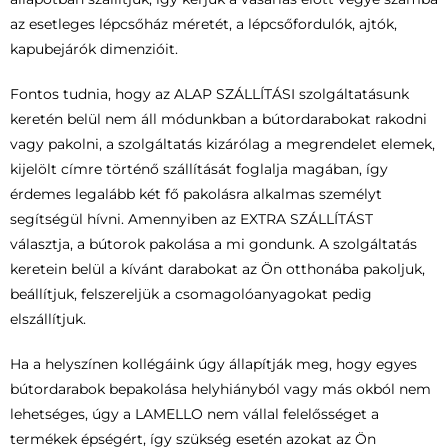
az esetleges lépcsőház méretét, a lépcsőfordulók, ajtók,
kapubejárók dimenzióit.
Fontos tudnia, hogy az ALAP SZÁLLÍTÁSI szolgáltatásunk
keretén belül nem áll módunkban a bútordarabokat rakodni
vagy pakolni, a szolgáltatás kizárólag a megrendelet elemek,
kijelölt címre történő szállítását foglalja magában, így
érdemes legalább két fő pakolásra alkalmas személyt
segítségül hívni. Amennyiben az EXTRA SZÁLLÍTÁST
választja, a bútorok pakolása a mi gondunk. A szolgáltatás
keretein belül a kívánt darabokat az Ön otthonába pakoljuk,
beállítjuk, felszereljük a csomagolóanyagokat pedig
elszállítjuk.
Ha a helyszínen kollégáink úgy állapítják meg, hogy egyes
bútordarabok bepakolása helyhiányból vagy más okból nem
lehetséges, úgy a LAMELLO nem vállal felelősséget a
termékek épségért, így szükség esetén azokat az Ön