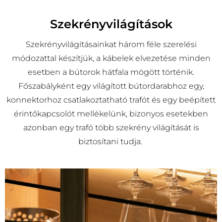
Szekrényvilágítások
Szekrényvilágításainkat három féle szerelési
módozattal készítjük, a kábelek elvezetése minden
esetben a bútorok hátfala mögött történik.
Főszabályként egy világított bútordarabhoz egy,
konnektorhoz csatlakoztatható trafót és egy beépített
érintőkapcsolót mellékelünk, bizonyos esetekben
azonban egy trafó több szekrény világítását is
biztosítani tudja.