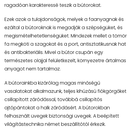
ragadóan karakteressé teszik a bútorokat.
Ezek azok a tulajdonságok, melyek a faanyagnak és
ezáltal a bútoroknak is megadják a szépségüket, és
megismételhetetlenségüket. Mindezek mellet a tömör
fa megköti a szagokat és a port, antisztatikusnak hat
és antibakteriális. Mivel a bútor csupán egy
természetes olajjal felületkezelt, környezetre ártalmas
anyagot nem tartalmaz.
A bútorainkba kizárólag magas minőségű
vasalatokat alkalmazunk, teljes kihúzású fiókgörgőket
csillapított záródással, továbbá csillapítós
ajtópántokat a halk záródásért. A bútorokban
felhasznált üvegek biztonsági üvegek. A beépített
világítástechnika német beszállítótól érkezik.