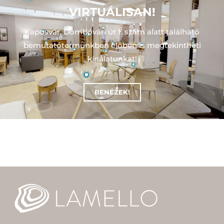
VIRTUÁLISAN!
Kaposvár, Dombóvári út 1. szám alatt található
bemutatótermünkben előben is megtekintheti
kínálatunkat!
BENÉZEK!