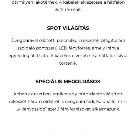
bármilyen lakótérnek. A kábelek elvezetése a hátfalon
kívül történik.
SPOT VILÁGÍTÁS
Üvegbúrával ellátott, polcnélküli rekeszek világítására
szolgáló pontszerű LED fényforrás, amely iránya
egyedileg állítható.
A kábelek elvezetése a hátfalon kívül
történik
.
SPECIÁLIS MEGOLDÁSOK
Abban az esetben, amikor egy bútordarab világított
rekeszét három oldalról is üvegbúra fedi, különálló, mini
„villanyoszlop” szerű fényforrásokat alkalmazunk.