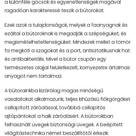
a különféle göcsök és egyenetlenségek magával
ragadóan karakteressé teszik a bútorokat.
Ezek azok a tulajdonságok, melyek a faanyagnak és
ezáltal a bútoroknak is megadják a szépségüket, és
megismételhetetlenségüket. Mindezek mellet a tömör
fa megköti a szagokat és a port, antisztatikusnak hat
és antibakteriális. Mivel a bútor csupán egy
természetes olajjal felületkezelt, környezetre ártalmas
anyagot nem tartalmaz.
A bútorainkba kizárólag magas minőségű
vasalatokat alkalmazunk, teljes kihúzású fiókgörgőket
csillapított záródással, továbbá csillapítós
ajtópántokat a halk záródásért. A bútorokban
felhasznált üvegek biztonsági üvegek. A beépített
világítástechnika német beszállítótól érkezik.