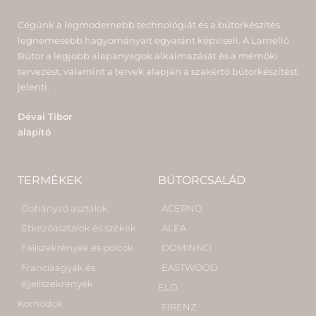
Cégünk a legmodernebb technológiát és a bútorkészítés
legnemesebb hagyományait egyaránt képviseli. A Lamelló
Bútor a legjobb alapanyagok alkalmazását és a mérnöki
tervezést, valamint a tervek alapján a szakértő bútorkészítést
jelenti.
Dévai Tibor
alapító
TERMÉKEK
BÚTORCSALÁD
Dohányzó asztalok
ACERNO
Étkezőasztalok és székek
ALEA
Faliszekrények és polcok
DOMINNO
Franciaágyak és
EASTWOOD
éjjeliszekrények
ELO
Komódok
FIRENZ