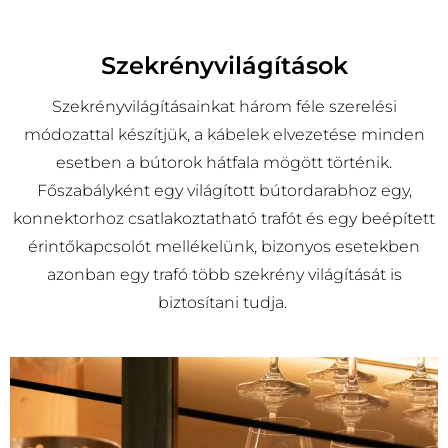
Szekrényvilágítások
Szekrényvilágításainkat három féle szerelési
módozattal készítjük, a kábelek elvezetése minden
esetben a bútorok hátfala mögött történik.
Főszabályként egy világított bútordarabhoz egy,
konnektorhoz csatlakoztatható trafót és egy beépített
érintőkapcsolót mellékelünk, bizonyos esetekben
azonban egy trafó több szekrény világítását is
biztosítani tudja.