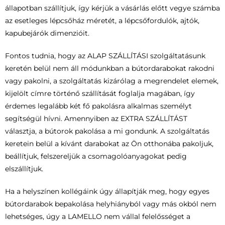
állapotban szállítjuk, így kérjük a vásárlás előtt vegye számba
az esetleges lépcsőház méretét, a lépcsőfordulók, ajtók,
kapubejárók dimenzióit.
Fontos tudnia, hogy az ALAP SZÁLLÍTÁSI szolgáltatásunk
keretén belül nem áll módunkban a bútordarabokat rakodni
vagy pakolni, a szolgáltatás kizárólag a megrendelet elemek,
kijelölt címre történő szállítását foglalja magában, így
érdemes legalább két fő pakolásra alkalmas személyt
segítségül hívni. Amennyiben az EXTRA SZÁLLÍTÁST
választja, a bútorok pakolása a mi gondunk. A szolgáltatás
keretein belül a kívánt darabokat az Ön otthonába pakoljuk,
beállítjuk, felszereljük a csomagolóanyagokat pedig
elszállítjuk.
Ha a helyszínen kollégáink úgy állapítják meg, hogy egyes
bútordarabok bepakolása helyhiányból vagy más okból nem
lehetséges, úgy a LAMELLO nem vállal felelősséget a