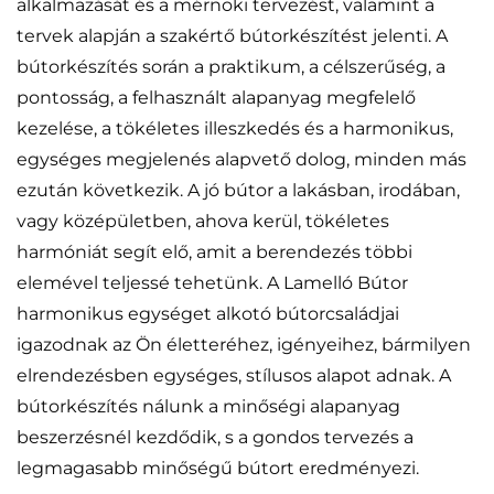
alkalmazását és a mérnöki tervezést, valamint a
tervek alapján a szakértő bútorkészítést jelenti. A
bútorkészítés során a praktikum, a célszerűség, a
pontosság, a felhasznált alapanyag megfelelő
kezelése, a tökéletes illeszkedés és a harmonikus,
egységes megjelenés alapvető dolog, minden más
ezután következik. A jó bútor a lakásban, irodában,
vagy középületben, ahova kerül, tökéletes
harmóniát segít elő, amit a berendezés többi
elemével teljessé tehetünk. A Lamelló Bútor
harmonikus egységet alkotó bútorcsaládjai
igazodnak az Ön életteréhez, igényeihez, bármilyen
elrendezésben egységes, stílusos alapot adnak. A
bútorkészítés nálunk a minőségi alapanyag
beszerzésnél kezdődik, s a gondos tervezés a
legmagasabb minőségű bútort eredményezi.