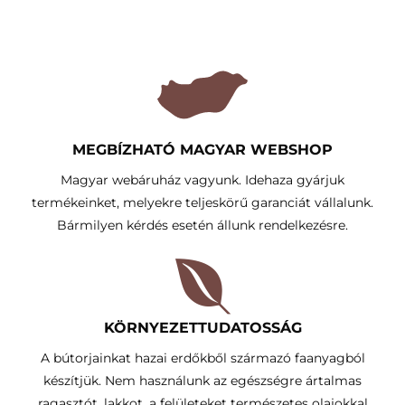
MEGBÍZHATÓ MAGYAR WEBSHOP
Magyar webáruház vagyunk. Idehaza gyárjuk
termékeinket, melyekre teljeskörű garanciát vállalunk.
Bármilyen kérdés esetén állunk rendelkezésre.
KÖRNYEZETTUDATOSSÁG​
A bútorjainkat hazai erdőkből származó faanyagból
készítjük. Nem használunk az egészségre ártalmas
ragasztót, lakkot, a felületeket természetes olajokkal