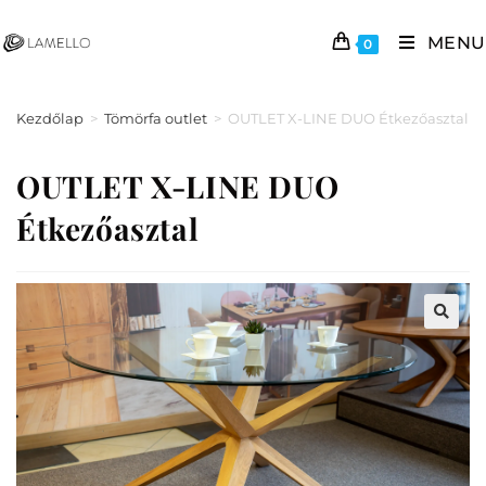
MENU
0
Kezdőlap
>
Tömörfa outlet
>
OUTLET X-LINE DUO Étkezőasztal
OUTLET X-LINE DUO
Étkezőasztal