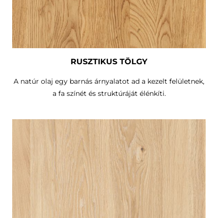
RUSZTIKUS TÖLGY
A natúr olaj egy barnás árnyalatot ad a kezelt felületnek,
a fa színét és struktúráját élénkíti.