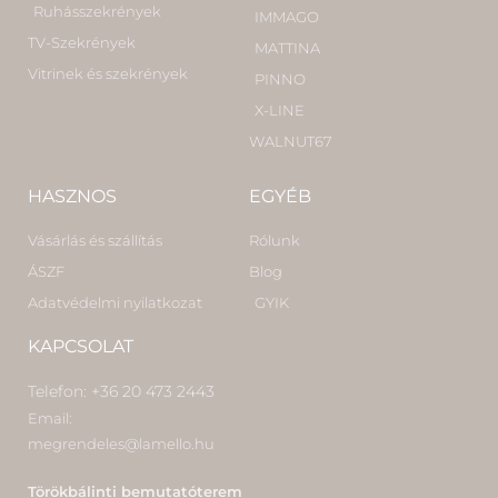
Ruhásszekrények
IMMAGO
TV-Szekrények
MATTINA
Vitrinek és szekrények
PINNO
X-LINE
WALNUT67
HASZNOS
EGYÉB
Vásárlás és szállítás
Rólunk
ÁSZF
Blog
Adatvédelmi nyilatkozat
GYIK
KAPCSOLAT
Telefon: +36 20 473 2443
Email:
megrendeles@lamello.hu
Törökbálinti bemutatóterem