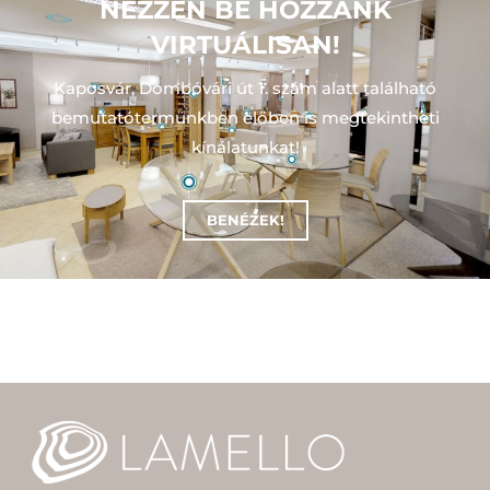
NÉZZEN BE HOZZÁNK
VIRTUÁLISAN!
Kaposvár, Dombóvári út 1. szám alatt található
bemutatótermünkben előben is megtekintheti
kínálatunkat!
BENÉZEK!