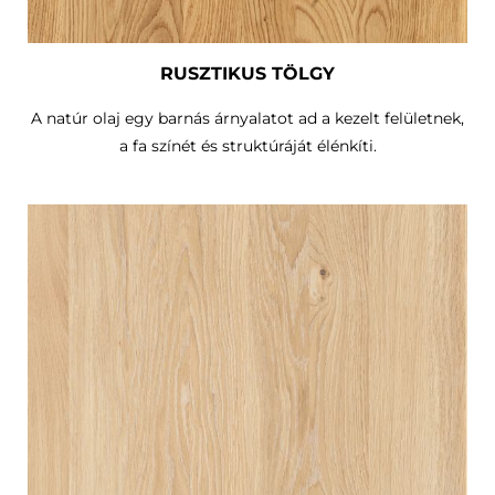
RUSZTIKUS TÖLGY
A natúr olaj egy barnás árnyalatot ad a kezelt felületnek,
a fa színét és struktúráját élénkíti.