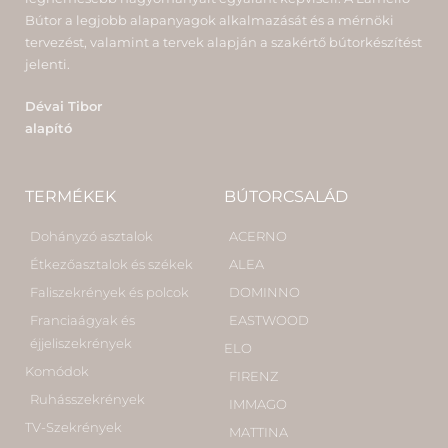
Bútor a legjobb alapanyagok alkalmazását és a mérnöki
tervezést, valamint a tervek alapján a szakértő bútorkészítést
jelenti.
Dévai Tibor
alapító
TERMÉKEK
BÚTORCSALÁD
Dohányzó asztalok
ACERNO
Étkezőasztalok és székek
ALEA
Faliszekrények és polcok
DOMINNO
Franciaágyak és
EASTWOOD
éjjeliszekrények
ELO
Komódok
FIRENZ
Ruhásszekrények
IMMAGO
TV-Szekrények
MATTINA