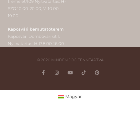
1. emelet/109 Nyitvatartás: H-
SZO 10:00-20:00, V: 10:00-
19:00
Kaposvári bemutatóterem
Kaposvár, Dómbóvári út 1.
Nyitvatartás: H-P 8:00-16:00
© 2020 MINDEN JOG FENNTARTVA
Magyar