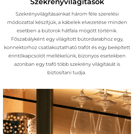
Szekrényvilágítások
Szekrényvilágításainkat három féle szerelési
módozattal készítjük, a kábelek elvezetése minden
esetben a bútorok hátfala mögött történik.
Főszabályként egy világított bútordarabhoz egy,
konnektorhoz csatlakoztatható trafót és egy beépített
érintőkapcsolót mellékelünk, bizonyos esetekben
azonban egy trafó több szekrény világítását is
biztosítani tudja.