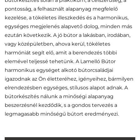
bútorkészítés során a praktikum, a célszerűség, a
pontosság, a felhasznált alapanyag megfelelő
kezelése, a tökéletes illeszkedés és a harmonikus,
egységes megjelenés alapvető dolog, minden más
ezután következik. A jó bútor a lakásban, irodában,
vagy középületben, ahova kerül, tökéletes
harmóniát segít elő, amit a berendezés többi
elemével teljessé tehetünk. A Lamelló Bútor
harmonikus egységet alkotó bútorcsaládjai
igazodnak az Ön életteréhez, igényeihez, bármilyen
elrendezésben egységes, stílusos alapot adnak. A
bútorkészítés nálunk a minőségi alapanyag
beszerzésnél kezdődik, s a gondos tervezés a
legmagasabb minőségű bútort eredményezi.