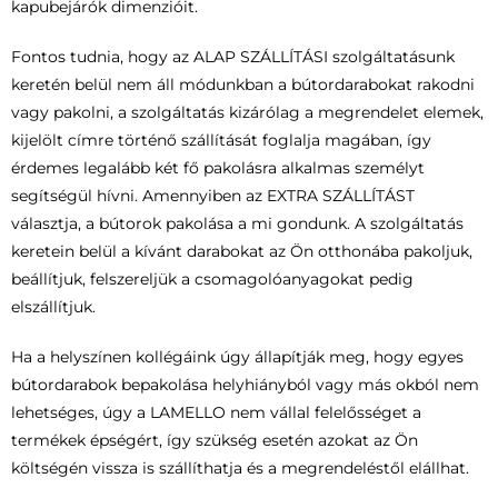
kapubejárók dimenzióit.
Fontos tudnia, hogy az ALAP SZÁLLÍTÁSI szolgáltatásunk
keretén belül nem áll módunkban a bútordarabokat rakodni
vagy pakolni, a szolgáltatás kizárólag a megrendelet elemek,
kijelölt címre történő szállítását foglalja magában, így
érdemes legalább két fő pakolásra alkalmas személyt
segítségül hívni. Amennyiben az EXTRA SZÁLLÍTÁST
választja, a bútorok pakolása a mi gondunk. A szolgáltatás
keretein belül a kívánt darabokat az Ön otthonába pakoljuk,
beállítjuk, felszereljük a csomagolóanyagokat pedig
elszállítjuk.
Ha a helyszínen kollégáink úgy állapítják meg, hogy egyes
bútordarabok bepakolása helyhiányból vagy más okból nem
lehetséges, úgy a LAMELLO nem vállal felelősséget a
termékek épségért, így szükség esetén azokat az Ön
költségén vissza is szállíthatja és a megrendeléstől elállhat.