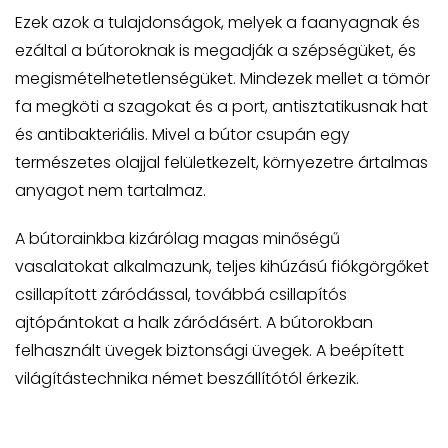
Ezek azok a tulajdonságok, melyek a faanyagnak és
ezáltal a bútoroknak is megadják a szépségüket, és
megismételhetetlenségüket. Mindezek mellet a tömör
fa megköti a szagokat és a port, antisztatikusnak hat
és antibakteriális. Mivel a bútor csupán egy
természetes olajjal felületkezelt, környezetre ártalmas
anyagot nem tartalmaz.
A bútorainkba kizárólag magas minőségű
vasalatokat alkalmazunk, teljes kihúzású fiókgörgőket
csillapított záródással, továbbá csillapítós
ajtópántokat a halk záródásért. A bútorokban
felhasznált üvegek biztonsági üvegek. A beépített
világítástechnika német beszállítótól érkezik.