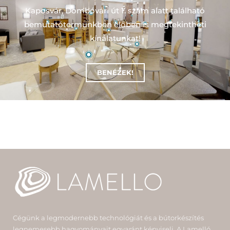
Kaposvár, Dombóvári út 1. szám alatt található
bemutatótermünkben előben is megtekintheti
kínálatunkat!
BENÉZEK!
Cégünk a legmodernebb technológiát és a bútorkészítés
legnemesebb hagyományait egyaránt képviseli. A Lamelló