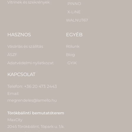
Vitrinek és szekrények
PINNO
X-LINE
WALNUT67
HASZNOS
EGYÉB
Vásárlás és szállítás
Rólunk
ÁSZF
Blog
Adatvédelmi nyilatkozat
GYIK
KAPCSOLAT
Telefon: +36 20 473 2443
Email:
megrendeles@lamello.hu
Törökbálinti bemutatóterem
MaxCity
2045 Törökbálint, Tópark u. 1/a.