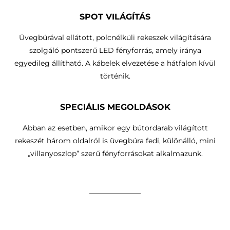
SPOT VILÁGÍTÁS
Üvegbúrával ellátott, polcnélküli rekeszek világítására
szolgáló pontszerű LED fényforrás, amely iránya
egyedileg állítható.
A kábelek elvezetése a hátfalon kívül
történik
.
SPECIÁLIS MEGOLDÁSOK
Abban az esetben, amikor egy bútordarab világított
rekeszét három oldalról is üvegbúra fedi, különálló, mini
„villanyoszlop” szerű fényforrásokat alkalmazunk.