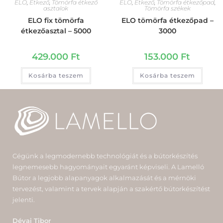
ELO
,
Étkező
,
Tömörfa étkező
ELO
,
Étkező
,
Tömörfa étkezőpad
,
asztalok
Tömörfa székek
ELO fix tömörfa
ELO tömörfa étkezőpad –
étkezőasztal – 5000
3000
429.000
Ft
153.000
Ft
Kosárba teszem
Kosárba teszem
Cégünk a legmodernebb technológiát és a bútorkészítés
legnemesebb hagyományait egyaránt képviseli. A Lamelló
Bútor a legjobb alapanyagok alkalmazását és a mérnöki
tervezést, valamint a tervek alapján a szakértő bútorkészítést
jelenti.
Dévai Tibor