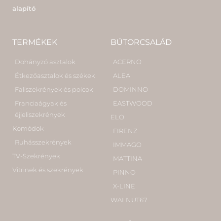
alapító
TERMÉKEK
BÚTORCSALÁD
Dohányzó asztalok
ACERNO
Étkezőasztalok és székek
ALEA
Faliszekrények és polcok
DOMINNO
Franciaágyak és
EASTWOOD
éjjeliszekrények
ELO
Komódok
FIRENZ
Ruhásszekrények
IMMAGO
TV-Szekrények
MATTINA
Vitrinek és szekrények
PINNO
X-LINE
WALNUT67