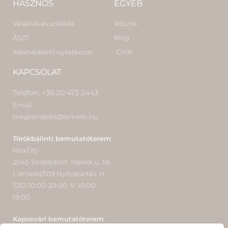
HASZNOS
EGYÉB
Vásárlás és szállítás
Rólunk
ÁSZF
Blog
Adatvédelmi nyilatkozat
GYIK
KAPCSOLAT
Telefon: +36 20 473 2443
Email:
megrendeles@lamello.hu
Törökbálinti bemutatóterem
MaxCity
2045 Törökbálint, Tópark u. 1/a.
1. emelet/109 Nyitvatartás: H-
SZO 10:00-20:00, V: 10:00-
19:00
Kaposvári bemutatóterem