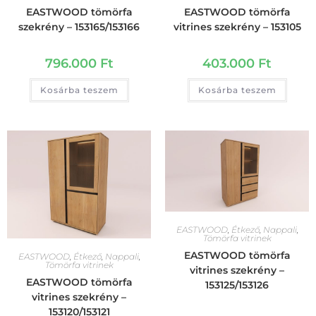
EASTWOOD tömörfa
EASTWOOD tömörfa
szekrény – 153165/153166
vitrines szekrény – 153105
796.000
Ft
403.000
Ft
Kosárba teszem
Kosárba teszem
EASTWOOD
,
Étkező
,
Nappali
,
Tömörfa vitrinek
EASTWOOD tömörfa
EASTWOOD
,
Étkező
,
Nappali
,
Tömörfa vitrinek
vitrines szekrény –
EASTWOOD tömörfa
153125/153126
vitrines szekrény –
153120/153121