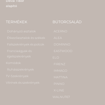
Dévai Tibor
alapító
TERMÉKEK
BÚTORCSALÁD
Dohányzó asztalok
ACERNO
Étkezőasztalok és székek
ALEA
Faliszekrények és polcok
DOMINNO
Franciaágyak és
EASTWOOD
éjjeliszekrények
ELO
Komódok
FIRENZ
Ruhásszekrények
IMMAGO
TV-Szekrények
MATTINA
Vitrinek és szekrények
PINNO
X-LINE
WALNUT67