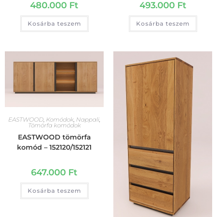
480.000
Ft
493.000
Ft
Kosárba teszem
Kosárba teszem
EASTWOOD
,
Komódok
,
Nappali
,
Tömörfa komódok
EASTWOOD tömörfa
komód – 152120/152121
647.000
Ft
Kosárba teszem