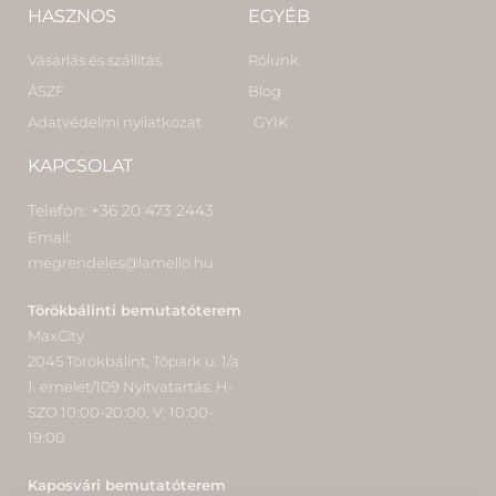
HASZNOS
EGYÉB
Vásárlás és szállítás
Rólunk
ÁSZF
Blog
Adatvédelmi nyilatkozat
GYIK
KAPCSOLAT
Telefon: +36 20 473 2443
Email:
megrendeles@lamello.hu
Törökbálinti bemutatóterem
MaxCity
2045 Törökbálint, Tópark u. 1/a.
1. emelet/109 Nyitvatartás: H-
SZO 10:00-20:00, V: 10:00-
19:00
Kaposvári bemutatóterem