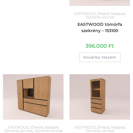
EASTWOOD
,
Étkező
,
Nappali
,
Tömörfa vitrinek
EASTWOOD tömörfa
szekrény – 153100
396.000
Ft
Kosárba teszem
EASTWOOD
,
Étkező
,
Nappali
,
EASTWOOD
,
Étkező
,
Nappali
,
Tömörfa vitrinek
,
Tömörfa vitrinek
Tömörfa vitrinek