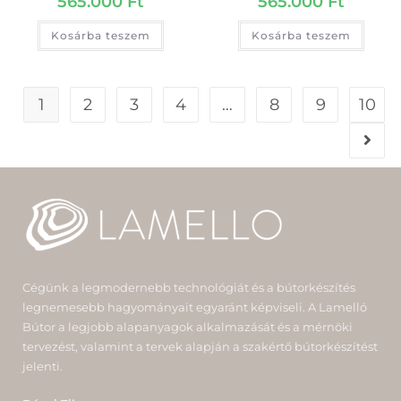
565.000
Ft
565.000
Ft
Kosárba teszem
Kosárba teszem
1
2
3
4
…
8
9
10
Cégünk a legmodernebb technológiát és a bútorkészítés
legnemesebb hagyományait egyaránt képviseli. A Lamelló
Bútor a legjobb alapanyagok alkalmazását és a mérnöki
tervezést, valamint a tervek alapján a szakértő bútorkészítést
jelenti.