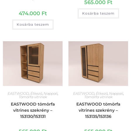
565.000
Ft
474.000
Ft
Kosárba teszem
Kosárba teszem
EASTWOOD
,
Étkező
,
Nappali
,
EASTWOOD
,
Étkező
,
Nappali
,
Tömörfa vitrinek
Tömörfa vitrinek
EASTWOOD tömörfa
EASTWOOD tömörfa
vitrines szekrény –
vitrines szekrény –
153130/153131
153135/153136