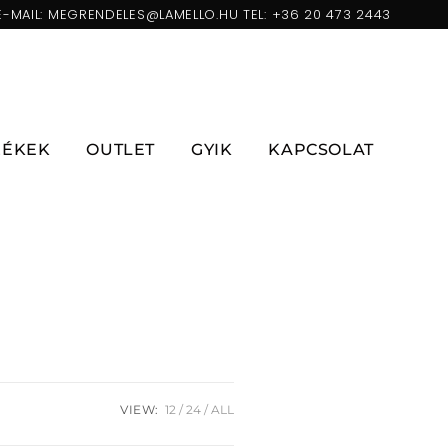
E-MAIL:
MEGRENDELES@LAMELLO.HU
TEL:
+36 20 473 2443
ZÉKEK
OUTLET
GYIK
KAPCSOLAT
VIEW:
12
24
ALL