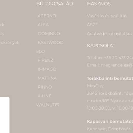
BÚTORCSALÁD
HASZNOS
ACERNO
Vásárlás és szállítás
kek
ALEA
ÁSZF
ok
DOMINNO
Adatvédelmi nyilatkoz
szekrények
EASTWOOD
KAPCSOLAT
ELO
Telefon: +36 20 473 24
FIRENZ
Email: megrendeles@
IMMAGO
MATTINA
Törökbálinti bemuta
MaxCity
PINNO
2045 Törökbálint, Tópark
X-LINE
emelet/109 Nyitvatart
WALNUT67
10:00-20:00, V: 10:00-1
Kaposvári bemutató
Kaposvár, Dómbóvári ú