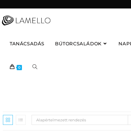
TANÁCSADÁS
BÚTORCSALÁDOK
NAP
0
Alapértelmezett rendezés