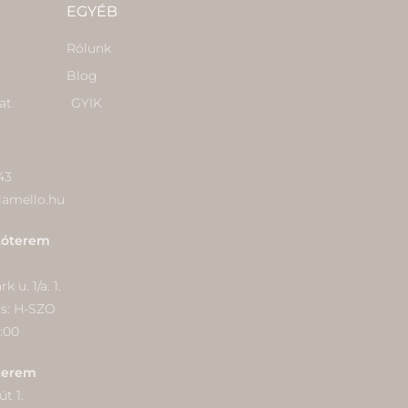
EGYÉB
Rólunk
Blog
at
GYIK
43
lamello.hu
tóterem
 u. 1/a. 1.
ás: H-SZO
9:00
terem
t 1.