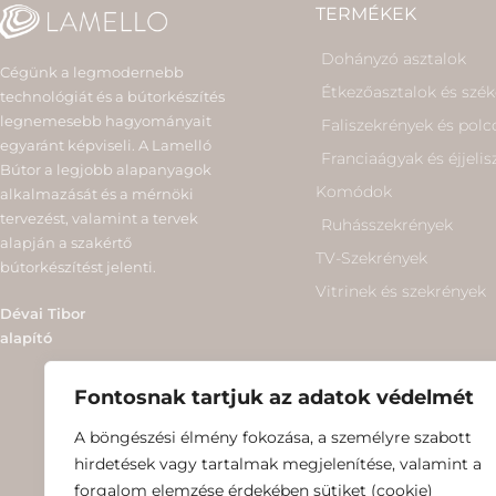
TERMÉKEK
Dohányzó asztalok
Cégünk a legmodernebb
Étkezőasztalok és szé
technológiát és a bútorkészítés
legnemesebb hagyományait
Faliszekrények és polc
egyaránt képviseli. A Lamelló
Franciaágyak és éjjeli
Bútor a legjobb alapanyagok
Komódok
alkalmazását és a mérnöki
tervezést, valamint a tervek
Ruhásszekrények
alapján a szakértő
TV-Szekrények
bútorkészítést jelenti.
Vitrinek és szekrények
Dévai Tibor
alapító
Fontosnak tartjuk az adatok védelmét
A böngészési élmény fokozása, a személyre szabott
hirdetések vagy tartalmak megjelenítése, valamint a
forgalom elemzése érdekében sütiket (cookie)