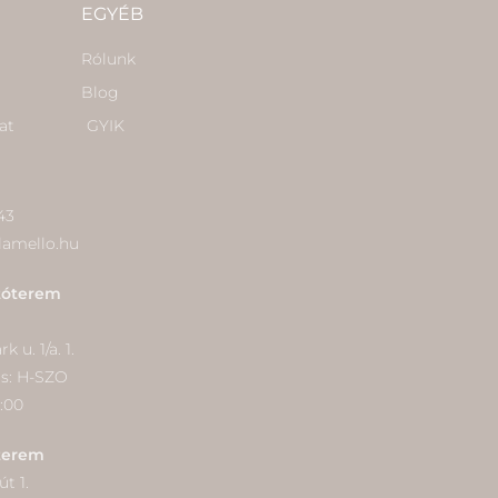
EGYÉB
Rólunk
Blog
at
GYIK
43
lamello.hu
tóterem
 u. 1/a. 1.
ás: H-SZO
9:00
terem
t 1.