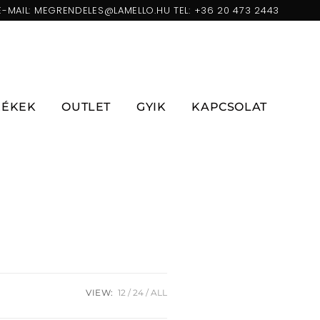
E-MAIL:
MEGRENDELES@LAMELLO.HU
TEL:
+36 20 473 2443
ZÉKEK
OUTLET
GYIK
KAPCSOLAT
VIEW:
12
24
ALL