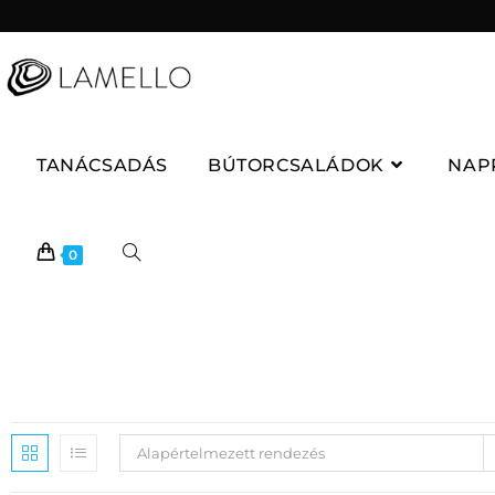
TANÁCSADÁS
BÚTORCSALÁDOK
NAP
0
Alapértelmezett rendezés