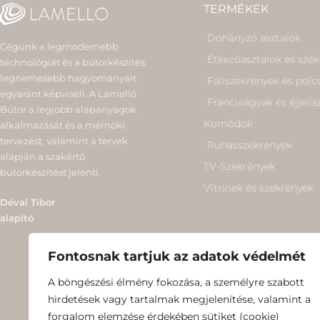
TERMÉKEK
Dohányzó asztalok
Cégünk a legmodernebb
Étkezőasztalok és szé
technológiát és a bútorkészítés
legnemesebb hagyományait
Faliszekrények és polc
egyaránt képviseli. A Lamelló
Franciaágyak és éjjeli
Bútor a legjobb alapanyagok
Komódok
alkalmazását és a mérnöki
tervezést, valamint a tervek
Ruhásszekrények
alapján a szakértő
TV-Szekrények
bútorkészítést jelenti.
Vitrinek és szekrények
Dévai Tibor
alapító
Fontosnak tartjuk az adatok védelmét
A böngészési élmény fokozása, a személyre szabott
hirdetések vagy tartalmak megjelenítése, valamint a
forgalom elemzése érdekében sütiket (cookie)