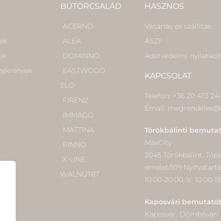
BÚTORCSALÁD
HASZNOS
ACERNO
Vásárlás és szállítás
kek
ALEA
ÁSZF
ok
DOMINNO
Adatvédelmi nyilatkoz
szekrények
EASTWOOD
KAPCSOLAT
ELO
Telefon: +36 20 473 24
FIRENZ
Email: megrendeles@
IMMAGO
MATTINA
Törökbálinti bemuta
MaxCity
PINNO
2045 Törökbálint, Tópark
X-LINE
emelet/109 Nyitvatart
WALNUT67
10:00-20:00, V: 10:00-1
Kaposvári bemutató
Kaposvár, Dómbóvári ú