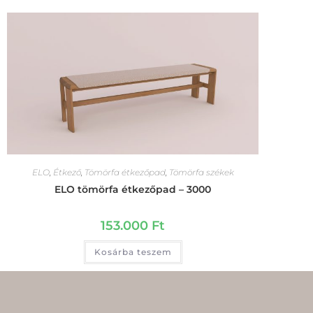
ELO
,
Étkező
,
Tömörfa étkezőpad
,
Tömörfa székek
ELO tömörfa étkezőpad – 3000
153.000
Ft
Kosárba teszem