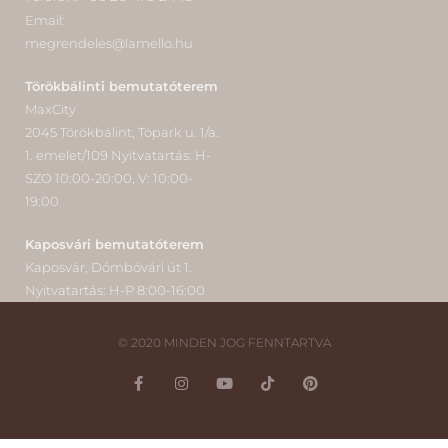
Email:
megrendeles@lamello.hu
Törökbálinti bemutatóterem
MaxCity
2045 Törökbálint, Tópark u. 1/a.
1. emelet/109 Nyitvatartás: H-
SZO 10:00-20:00, V: 10:00-
19:00
Kaposvári bemutatóterem
Kaposvár, Dómbóvári út 1.
Nyitvatartás: H-P 8:00-16:00
© 2020 MINDEN JOG FENNTARTVA