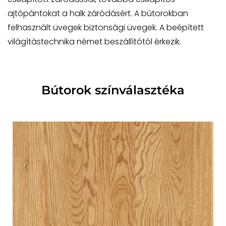
ajtópántokat a halk záródásért. A bútorokban
felhasznált üvegek biztonsági üvegek. A beépített
világítástechnika német beszállítótól érkezik.
Bútorok színválasztéka