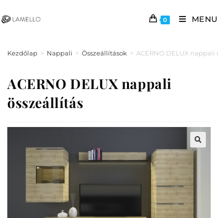
MENU
0
Kezdőlap
>
Nappali
>
Összeállítások
>
ACERNO DELUX nappali ös
ACERNO DELUX nappali
összeállítás