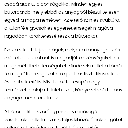
csodálatos tulajdonságokkal. Minden egyes
bútordarab, mely ebből az anyagból készül teljesen
egyedi a maga nemében. Az eltérő szín és struktúra,
a különféle göcsök és egyenetlenségek magával
ragadóan karakteressé teszik a bútorokat.
Ezek azok a tulajdonságok, melyek a faanyagnak és
ezáltal a bútoroknak is megadják a szépségüket, és
megismételhetetlenségüket. Mindezek mellet a tömör
fa megköti a szagokat és a port, antisztatikusnak hat
és antibakteriális. Mivel a bútor csupán egy
természetes olajjal felületkezelt, környezetre ártalmas
anyagot nem tartalmaz.
A bútorainkba kizárólag magas minőségű
vasalatokat alkalmazunk, teljes kihúzású fiókgörgőket
csillapított záródással, továbbá csillapítós