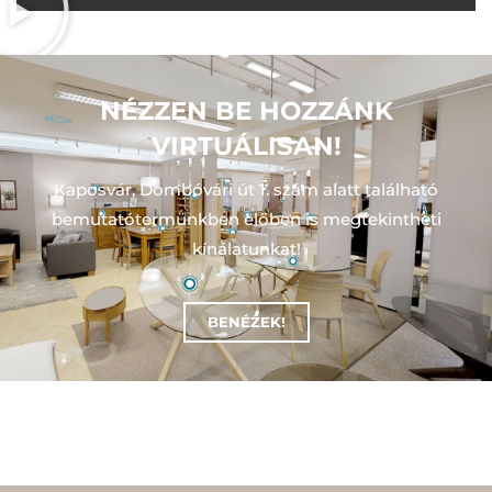
NÉZZEN BE HOZZÁNK
VIRTUÁLISAN!
Kaposvár, Dombóvári út 1. szám alatt található
bemutatótermünkben előben is megtekintheti
kínálatunkat!
BENÉZEK!