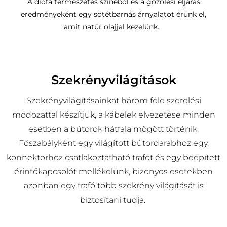
A diófa természetes színéből és a gőzölési eljárás
eredményeként egy sötétbarnás árnyalatot érünk el,
amit natúr olajjal kezelünk.
Szekrényvilágítások
Szekrényvilágításainkat három féle szerelési
módozattal készítjük, a kábelek elvezetése minden
esetben a bútorok hátfala mögött történik.
Főszabályként egy világított bútordarabhoz egy,
konnektorhoz csatlakoztatható trafót és egy beépített
érintőkapcsolót mellékelünk, bizonyos esetekben
azonban egy trafó több szekrény világítását is
biztosítani tudja.