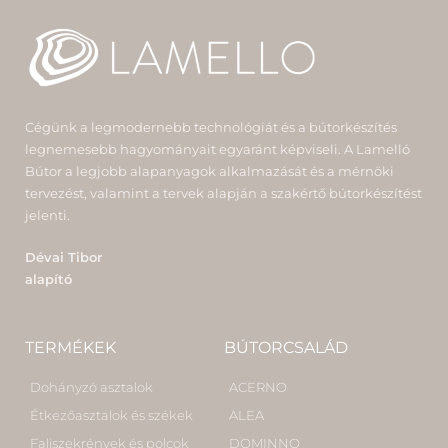
Cégünk a legmodernebb technológiát és a bútorkészítés
legnemesebb hagyományait egyaránt képviseli. A Lamelló
Bútor a legjobb alapanyagok alkalmazását és a mérnöki
tervezést, valamint a tervek alapján a szakértő bútorkészítést
jelenti.
Dévai Tibor
alapító
TERMÉKEK
BÚTORCSALÁD
Dohányzó asztalok
ACERNO
Étkezőasztalok és székek
ALEA
Faliszekrények és polcok
DOMINNO