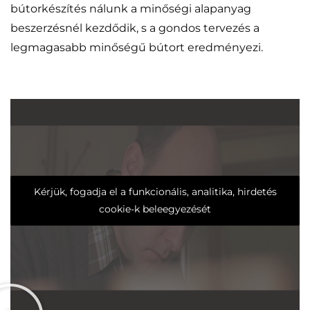
bútorkészítés nálunk a minőségi alapanyag
beszerzésnél kezdődik, s a gondos tervezés a
legmagasabb minőségű bútort eredményezi.
Kérjük, fogadja el a funkcionális, analitika, hirdetés
cookie-k beleegyezését