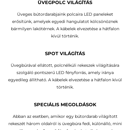
ÜVEGPOLC VILÁGÍTÁS
Üveges bútordarabjaink polcaira LED paneleket
erősítünk, amelyek egyedi hangulatot kölcsönöznek
bármilyen lakótérnek. A kábelek elvezetése a hátfalon
kívül történik.
SPOT VILÁGÍTÁS
Üvegbúrával ellátott, polcnélküli rekeszek világítására
szolgáló pontszerű LED fényforrás, amely iránya
egyedileg állítható.
A kábelek elvezetése a hátfalon kívül
történik
.
SPECIÁLIS MEGOLDÁSOK
Abban az esetben, amikor egy bútordarab világított
rekeszét három oldalról is üvegbúra fedi, különálló, mini