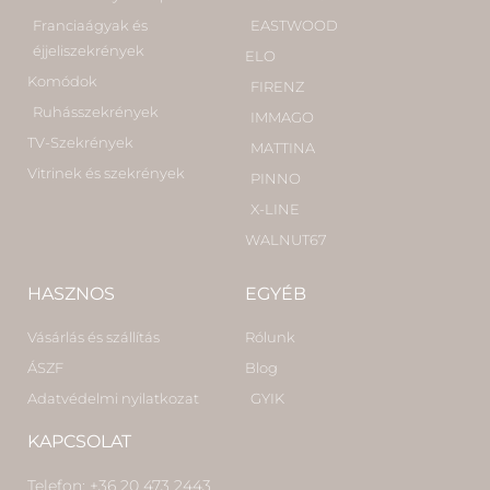
Franciaágyak és
EASTWOOD
éjjeliszekrények
ELO
Komódok
FIRENZ
Ruhásszekrények
IMMAGO
TV-Szekrények
MATTINA
Vitrinek és szekrények
PINNO
X-LINE
WALNUT67
HASZNOS
EGYÉB
Vásárlás és szállítás
Rólunk
ÁSZF
Blog
Adatvédelmi nyilatkozat
GYIK
KAPCSOLAT
Telefon: +36 20 473 2443