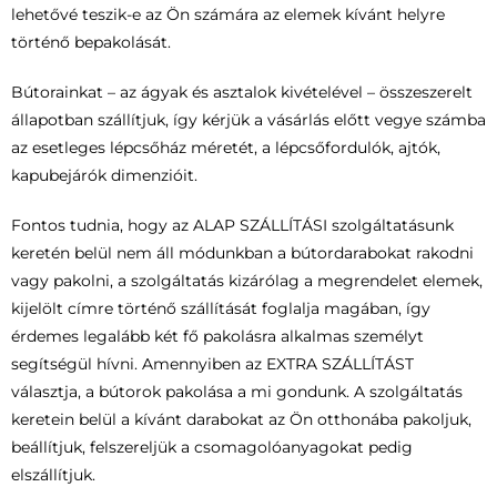
lehetővé teszik-e az Ön számára az elemek kívánt helyre
történő bepakolását.
Bútorainkat – az ágyak és asztalok kivételével – összeszerelt
állapotban szállítjuk, így kérjük a vásárlás előtt vegye számba
az esetleges lépcsőház méretét, a lépcsőfordulók, ajtók,
kapubejárók dimenzióit.
Fontos tudnia, hogy az ALAP SZÁLLÍTÁSI szolgáltatásunk
keretén belül nem áll módunkban a bútordarabokat rakodni
vagy pakolni, a szolgáltatás kizárólag a megrendelet elemek,
kijelölt címre történő szállítását foglalja magában, így
érdemes legalább két fő pakolásra alkalmas személyt
segítségül hívni. Amennyiben az EXTRA SZÁLLÍTÁST
választja, a bútorok pakolása a mi gondunk. A szolgáltatás
keretein belül a kívánt darabokat az Ön otthonába pakoljuk,
beállítjuk, felszereljük a csomagolóanyagokat pedig
elszállítjuk.