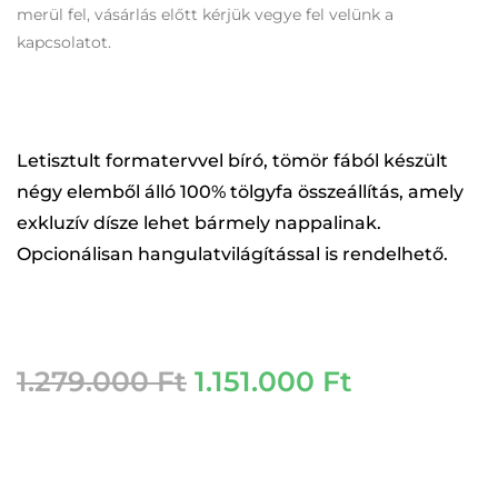
merül fel, vásárlás előtt kérjük vegye fel velünk a
kapcsolatot.
Letisztult formatervvel bíró, tömör fából készült
négy elemből álló 100% tölgyfa összeállítás, amely
exkluzív dísze lehet bármely nappalinak.
Opcionálisan hangulatvilágítással is rendelhető.
1.279.000
Ft
1.151.000
Ft