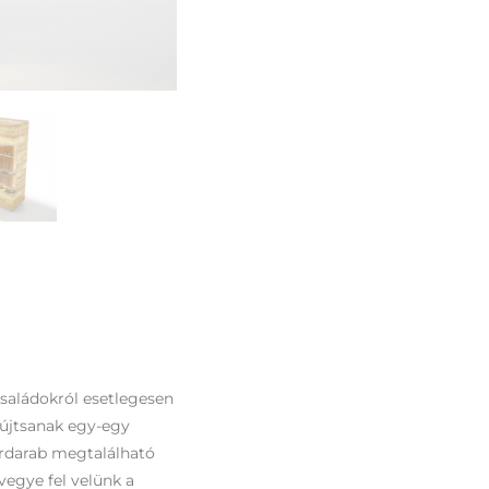
családokról esetlegesen
yújtsanak egy-egy
ordarab megtalálható
vegye fel velünk a