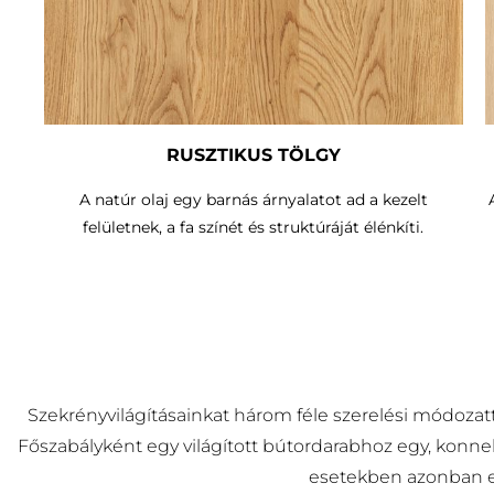
RUSZTIKUS TÖLGY
A natúr olaj egy barnás árnyalatot ad a kezelt
felületnek, a fa színét és struktúráját élénkíti.
Szekrényvilágításainkat három féle szerelési módozatt
Főszabályként egy világított bútordarabhoz egy, konnek
esetekben azonban egy