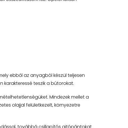
ely ebből az anyagból készül teljesen
 karakteressé teszik a bútorokat.
mételhetetlenségüket. Mindezek mellet a
es olajjal felületkezelt, környezetre
ódással, továbbá csillapítós ajtópántokat