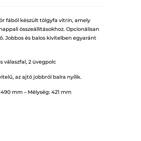
r fából készült tölgyfa vitrin, amely
 nappali összeállításokhoz. Opcionálisan
ő. Jobbos és balos kivitelben egyaránt
es válaszfal, 2 üvegpolc
elű, az ajtó jobbról balra nyílik.
 1490 mm – Mélység: 421 mm