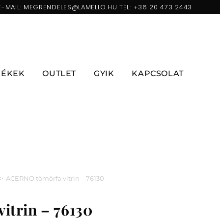
E-MAIL:
MEGRENDELES@LAMELLO.HU
TEL:
+36 20 473 2443
ZÉKEK
OUTLET
GYIK
KAPCSOLAT
>
ACERNO tömörfa vitrin – 76130
itrin – 76130