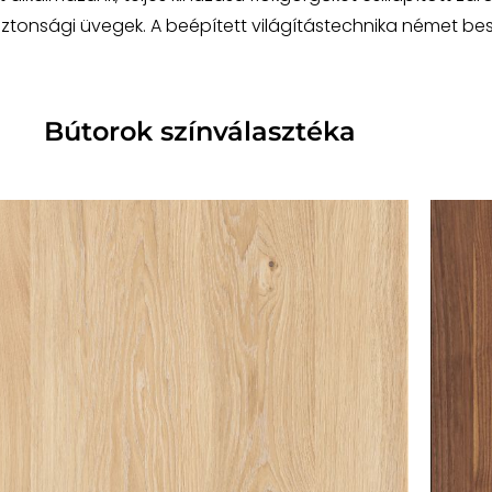
ztonsági üvegek. A beépített világítástechnika német beszá
Bútorok színválasztéka