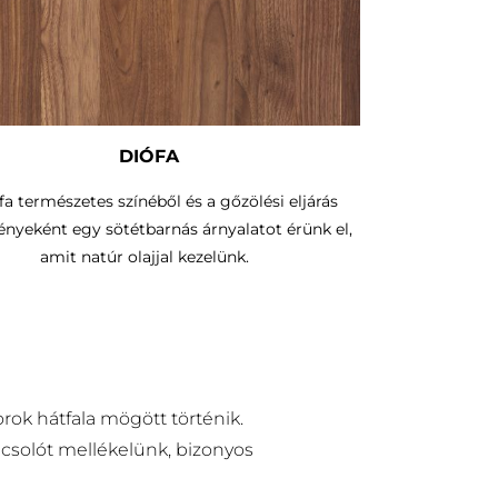
DIÓFA
fa természetes színéből és a gőzölési eljárás
nyeként egy sötétbarnás árnyalatot érünk el,
amit natúr olajjal kezelünk.
rok hátfala mögött történik.
pcsolót mellékelünk, bizonyos