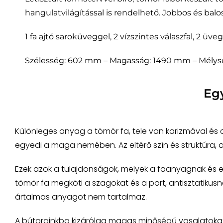
hangulatvilágítással is rendelhető. Jobbos és balo
1 fa ajtó saroküveggel, 2 vízszintes válaszfal, 2 üve
Szélesség: 602 mm – Magasság: 1490 mm – Mély
Eg
Különleges anyag a tömör fa, tele van karizmával és
egyedi a maga nemében. Az eltérő szín és struktúra,
Ezek azok a tulajdonságok, melyek a faanyagnak és e
tömör fa megköti a szagokat és a port, antisztatikusnak
ártalmas anyagot nem tartalmaz.
A bútorainkba kizárólag magas minőségű vasalatokat a