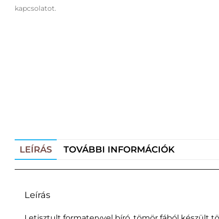
kapcsolatot.
LEÍRÁS
TOVÁBBI INFORMÁCIÓK
Leírás
Letisztult formatervvel bíró, tömör fából készült t