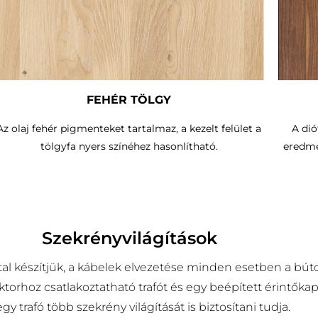
FEHÉR TÖLGY
Az olaj fehér pigmenteket tartalmaz, a kezelt felület a
A dió
tölgyfa nyers színéhez hasonlítható.
eredmé
Szekrényvilágítások
al készítjük, a kábelek elvezetése minden esetben a búto
torhoz csatlakoztatható trafót és egy beépített érintőka
 trafó több szekrény világítását is biztosítani tudja.