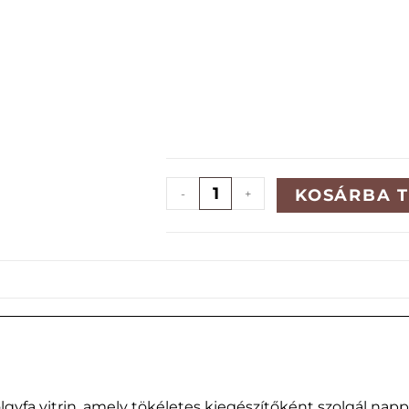
KOSÁRBA 
-
+
ölgyfa vitrin, amely tökéletes kiegészítőként szolgál napp