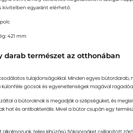
s kivitelben egyaránt elérhető.
gpolc
ség: 421 mm
y darab természet az otthonában
 csodálatos tulajdonságokkal. Minden egyes bútordarab, m
 a különféle göcsök és egyenetlenségek magával ragadóan
záltal a bútoroknak is megadják a szépségüket, és megis
 hat és antibakteriális. Mivel a bútor csupán egy természet
lkalmazunk, teljes kihúzású fiókgörgőket csillapított zár