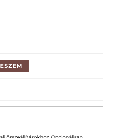
TESZEM
ali összeállításokhoz. Opcionálisan