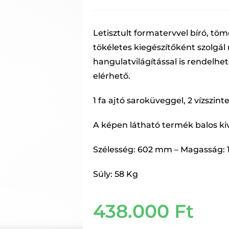
Letisztult formatervvel bíró, tömö
tökéletes kiegészítőként szolgál
hangulatvilágítással is rendelhet
elérhető.
1 fa ajtó saroküveggel, 2 vízszint
A képen látható termék balos kivit
Szélesség: 602 mm – Magasság:
Súly: 58 Kg
438.000
Ft