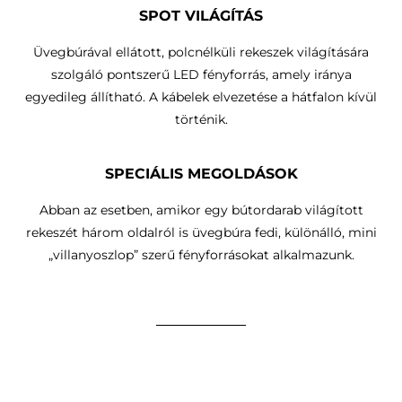
SPOT VILÁGÍTÁS
Üvegbúrával ellátott, polcnélküli rekeszek világítására
szolgáló pontszerű LED fényforrás, amely iránya
egyedileg állítható.
A kábelek elvezetése a hátfalon kívül
történik
.
SPECIÁLIS MEGOLDÁSOK
Abban az esetben, amikor egy bútordarab világított
rekeszét három oldalról is üvegbúra fedi, különálló, mini
„villanyoszlop” szerű fényforrásokat alkalmazunk.