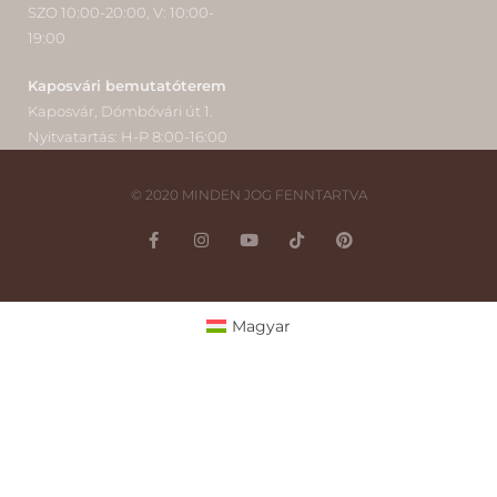
SZO 10:00-20:00, V: 10:00-
19:00
Kaposvári bemutatóterem
Kaposvár, Dómbóvári út 1.
Nyitvatartás: H-P 8:00-16:00
© 2020 MINDEN JOG FENNTARTVA
Magyar