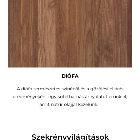
DIÓFA
A diófa természetes színéből és a gőzölési eljárás
eredményeként egy sötétbarnás árnyalatot érünk el,
amit natúr olajjal kezelünk.
Szekrényvilágítások