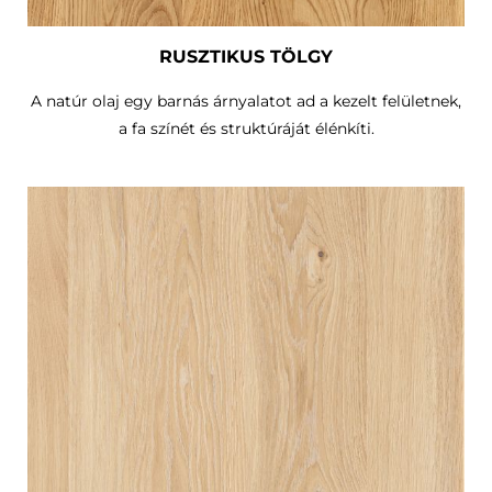
RUSZTIKUS TÖLGY
A natúr olaj egy barnás árnyalatot ad a kezelt felületnek,
a fa színét és struktúráját élénkíti.