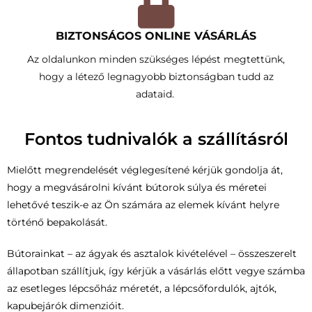
BIZTONSÁGOS ONLINE VÁSÁRLÁS
Az oldalunkon minden szükséges lépést megtettünk,
hogy a létező legnagyobb biztonságban tudd az
adataid.
Fontos tudnivalók a szállításról
Mielőtt megrendelését véglegesítené kérjük gondolja át,
hogy a megvásárolni kívánt bútorok súlya és méretei
lehetővé teszik-e az Ön számára az elemek kívánt helyre
történő bepakolását.
Bútorainkat – az ágyak és asztalok kivételével – összeszerelt
állapotban szállítjuk, így kérjük a vásárlás előtt vegye számba
az esetleges lépcsőház méretét, a lépcsőfordulók, ajtók,
kapubejárók dimenzióit.