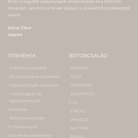
Bútor a legjobb alapanyagok alkalmazását és a mérnöki
tervezést, valamint a tervek alapján a szakértő bútorkészítést
jelenti.
Dévai Tibor
alapító
TERMÉKEK
BÚTORCSALÁD
Dohányzó asztalok
ACERNO
Étkezőasztalok és székek
ALEA
Faliszekrények és polcok
DOMINNO
Franciaágyak és
EASTWOOD
éjjeliszekrények
ELO
Komódok
FIRENZ
Ruhásszekrények
IMMAGO
TV-Szekrények
MATTINA
Vitrinek és szekrények
PINNO