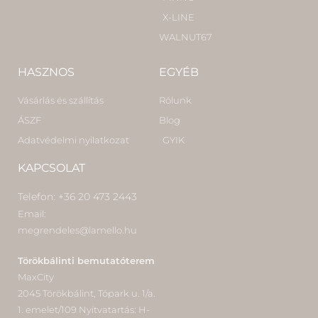
X-LINE
WALNUT67
HASZNOS
EGYÉB
Vásárlás és szállítás
Rólunk
ÁSZF
Blog
Adatvédelmi nyilatkozat
GYIK
KAPCSOLAT
Telefon: +36 20 473 2443
Email:
megrendeles@lamello.hu
Törökbálinti bemutatóterem
MaxCity
2045 Törökbálint, Tópark u. 1/a.
1. emelet/109 Nyitvatartás: H-