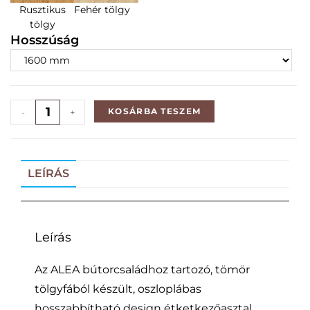
Rusztikus
Fehér tölgy
tölgy
Hosszúság
KOSÁRBA TESZEM
-
+
LEÍRÁS
Leírás
Az ALEA bútorcsaládhoz tartozó, tömör
tölgyfából készült, oszloplábas
hosszabbítható design étketkezőasztal.