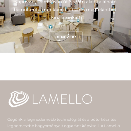
Kaposvár, Dombóvári út 1. szám alatt található
bemutatótermünkben előben is megtekintheti
kínálatunkat!
BENÉZEK!
Cégünk a legmodernebb technológiát és a bútorkészítés
legnemesebb hagyományait egyaránt képviseli. A Lamelló