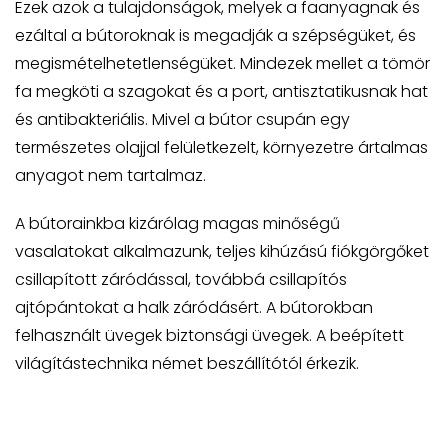
Ezek azok a tulajdonságok, melyek a faanyagnak és
ezáltal a bútoroknak is megadják a szépségüket, és
megismételhetetlenségüket. Mindezek mellet a tömör
fa megköti a szagokat és a port, antisztatikusnak hat
és antibakteriális. Mivel a bútor csupán egy
természetes olajjal felületkezelt, környezetre ártalmas
anyagot nem tartalmaz.
A bútorainkba kizárólag magas minőségű
vasalatokat alkalmazunk, teljes kihúzású fiókgörgőket
csillapított záródással, továbbá csillapítós
ajtópántokat a halk záródásért. A bútorokban
felhasznált üvegek biztonsági üvegek. A beépített
világítástechnika német beszállítótól érkezik.