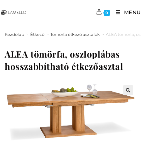
MENU
0
Kezdőlap
>
Étkező
>
Tömörfa étkező asztalok
>
ALEA tömörfa, os
ALEA tömörfa, oszloplábas
hosszabbítható étkezőasztal