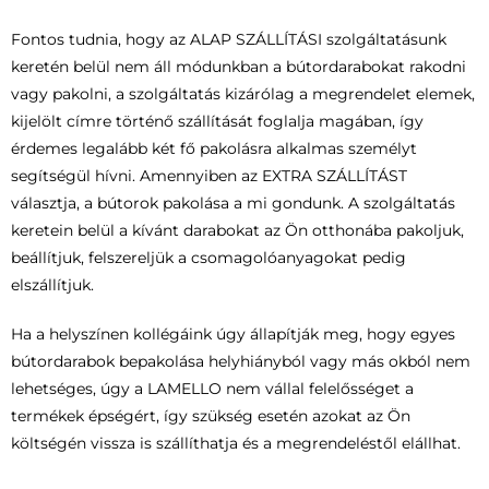
Fontos tudnia, hogy az ALAP SZÁLLÍTÁSI szolgáltatásunk
keretén belül nem áll módunkban a bútordarabokat rakodni
vagy pakolni, a szolgáltatás kizárólag a megrendelet elemek,
kijelölt címre történő szállítását foglalja magában, így
érdemes legalább két fő pakolásra alkalmas személyt
segítségül hívni. Amennyiben az EXTRA SZÁLLÍTÁST
választja, a bútorok pakolása a mi gondunk. A szolgáltatás
keretein belül a kívánt darabokat az Ön otthonába pakoljuk,
beállítjuk, felszereljük a csomagolóanyagokat pedig
elszállítjuk.
Ha a helyszínen kollégáink úgy állapítják meg, hogy egyes
bútordarabok bepakolása helyhiányból vagy más okból nem
lehetséges, úgy a LAMELLO nem vállal felelősséget a
termékek épségért, így szükség esetén azokat az Ön
költségén vissza is szállíthatja és a megrendeléstől elállhat.