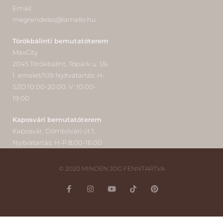
Email:
megrendeles@lamello.hu
Törökbálinti bemutatóterem
MaxCity
2045 Törökbálint, Tópark u. 1/a.
1. emelet/109 Nyitvatartás: H-
SZO 10:00-20:00, V: 10:00-
19:00
Kaposvári bemutatóterem
Kaposvár, Dómbóvári út 1.
Nyitvatartás: H-P 8:00-16:00
© 2020 MINDEN JOG FENNTARTVA