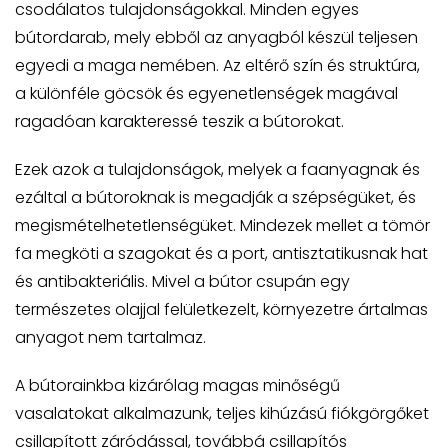
csodálatos tulajdonságokkal. Minden egyes
bútordarab, mely ebből az anyagból készül teljesen
egyedi a maga nemében. Az eltérő szín és struktúra,
a különféle göcsök és egyenetlenségek magával
ragadóan karakteressé teszik a bútorokat.
Ezek azok a tulajdonságok, melyek a faanyagnak és
ezáltal a bútoroknak is megadják a szépségüket, és
megismételhetetlenségüket. Mindezek mellet a tömör
fa megköti a szagokat és a port, antisztatikusnak hat
és antibakteriális. Mivel a bútor csupán egy
természetes olajjal felületkezelt, környezetre ártalmas
anyagot nem tartalmaz.
A bútorainkba kizárólag magas minőségű
vasalatokat alkalmazunk, teljes kihúzású fiókgörgőket
csillapított záródással, továbbá csillapítós