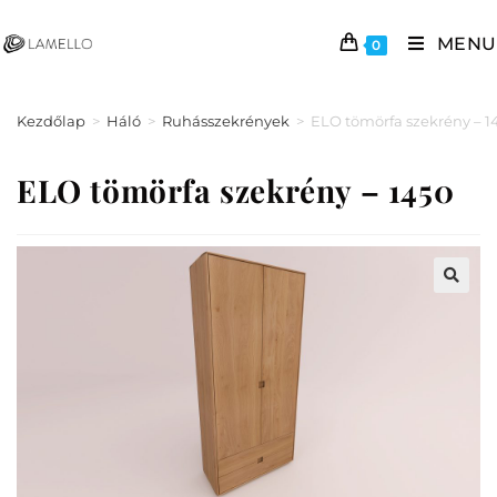
MENU
0
Kezdőlap
>
Háló
>
Ruhásszekrények
>
ELO tömörfa szekrény – 1
ELO tömörfa szekrény – 1450