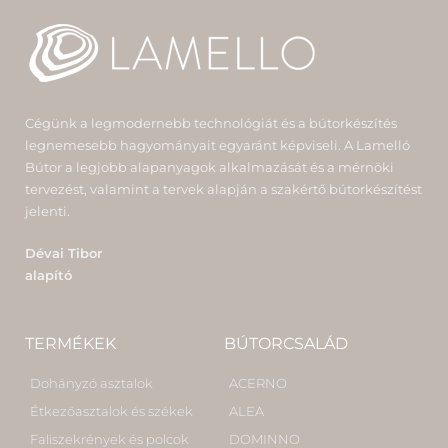
Cégünk a legmodernebb technológiát és a bútorkészítés
legnemesebb hagyományait egyaránt képviseli. A Lamelló
Bútor a legjobb alapanyagok alkalmazását és a mérnöki
tervezést, valamint a tervek alapján a szakértő bútorkészítést
jelenti.
Dévai Tibor
alapító
TERMÉKEK
BÚTORCSALÁD
Dohányzó asztalok
ACERNO
Étkezőasztalok és székek
ALEA
Faliszekrények és polcok
DOMINNO