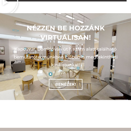
NÉZZEN BE HOZZÁNK
VIRTUÁLISAN!
Kaposvár, Dombóvári út 1. szám alatt található
bemutatótermünkben előben is megtekintheti
kínálatunkat!
BENÉZEK!