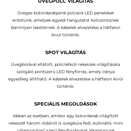
ÜVEGPOLC VILÁGÍTÁS
Üveges bútordarabjaink polcaira LED paneleket
erősítünk, amelyek egyedi hangulatot kölcsönöznek
bármilyen lakótérnek. A kábelek elvezetése a hátfalon
kívül történik.
SPOT VILÁGÍTÁS
Üvegbúrával ellátott, polcnélküli rekeszek világítására
szolgáló pontszerű LED fényforrás, amely iránya
egyedileg állítható.
A kábelek elvezetése a hátfalon kívül
történik
.
SPECIÁLIS MEGOLDÁSOK
Abban az esetben, amikor egy bútordarab világított
rekeszét három oldalról is üvegbúra fedi, különálló, mini
„villanyoszlop” szerű fényforrásokat alkalmazunk.