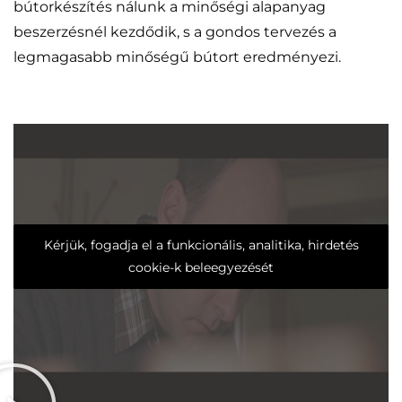
bútorkészítés nálunk a minőségi alapanyag
beszerzésnél kezdődik, s a gondos tervezés a
legmagasabb minőségű bútort eredményezi.
Kérjük, fogadja el a funkcionális, analitika, hirdetés
cookie-k beleegyezését