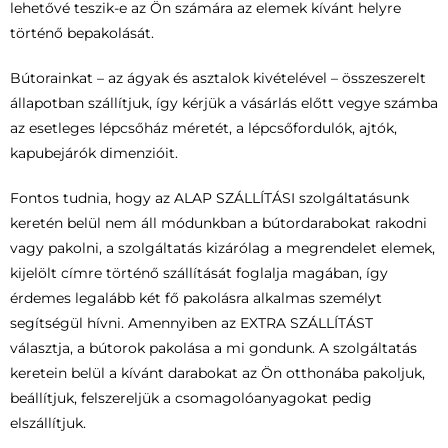
lehetővé teszik-e az Ön számára az elemek kívánt helyre
történő bepakolását.
Bútorainkat – az ágyak és asztalok kivételével – összeszerelt
állapotban szállítjuk, így kérjük a vásárlás előtt vegye számba
az esetleges lépcsőház méretét, a lépcsőfordulók, ajtók,
kapubejárók dimenzióit.
Fontos tudnia, hogy az ALAP SZÁLLÍTÁSI szolgáltatásunk
keretén belül nem áll módunkban a bútordarabokat rakodni
vagy pakolni, a szolgáltatás kizárólag a megrendelet elemek,
kijelölt címre történő szállítását foglalja magában, így
érdemes legalább két fő pakolásra alkalmas személyt
segítségül hívni. Amennyiben az EXTRA SZÁLLÍTÁST
választja, a bútorok pakolása a mi gondunk. A szolgáltatás
keretein belül a kívánt darabokat az Ön otthonába pakoljuk,
beállítjuk, felszereljük a csomagolóanyagokat pedig
elszállítjuk.