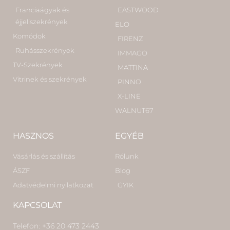
Franciaágyak és
EASTWOOD
éjjeliszekrények
ELO
Komódok
FIRENZ
Ruhásszekrények
IMMAGO
TV-Szekrények
MATTINA
Vitrinek és szekrények
PINNO
X-LINE
WALNUT67
HASZNOS
EGYÉB
Vásárlás és szállítás
Rólunk
ÁSZF
Blog
Adatvédelmi nyilatkozat
GYIK
KAPCSOLAT
Telefon: +36 20 473 2443