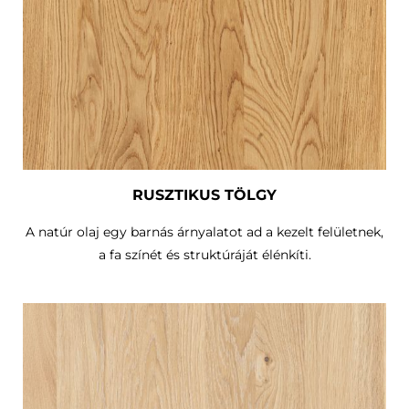
RUSZTIKUS TÖLGY
A natúr olaj egy barnás árnyalatot ad a kezelt felületnek,
a fa színét és struktúráját élénkíti.