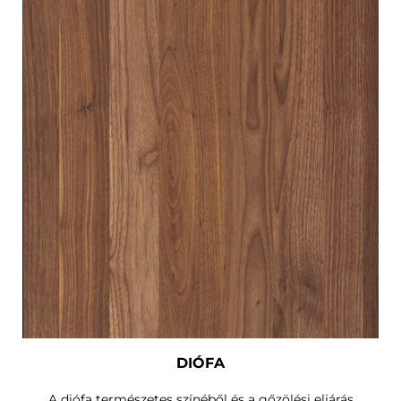
DIÓFA
A diófa természetes színéből és a gőzölési eljárás