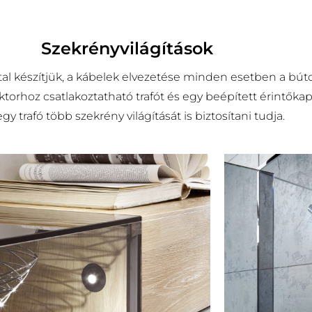
Szekrényvilágítások
al készítjük, a kábelek elvezetése minden esetben a búto
torhoz csatlakoztatható trafót és egy beépített érintőka
 trafó több szekrény világítását is biztosítani tudja.