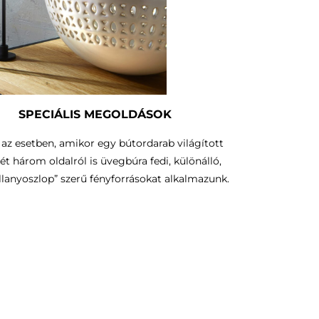
SPECIÁLIS MEGOLDÁSOK
az esetben, amikor egy bútordarab világított
ét három oldalról is üvegbúra fedi, különálló,
illanyoszlop” szerű fényforrásokat alkalmazunk.