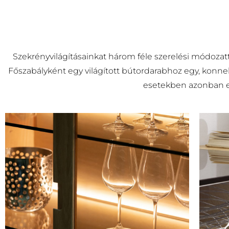
Szekrényvilágításainkat három féle szerelési módozatt
Főszabályként egy világított bútordarabhoz egy, konnek
esetekben azonban egy