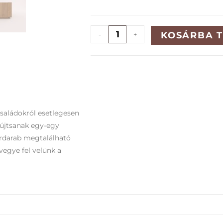
KOSÁRBA 
-
+
családokról esetlegesen
yújtsanak egy-egy
ordarab megtalálható
vegye fel velünk a