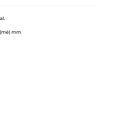
al.
20 (mé) mm