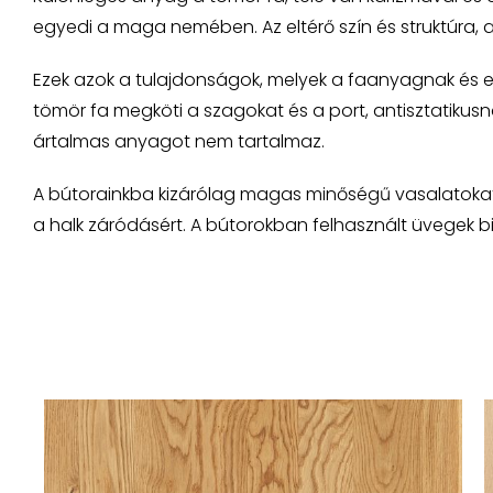
egyedi a maga nemében. Az eltérő szín és struktúra,
Ezek azok a tulajdonságok, melyek a faanyagnak és e
tömör fa megköti a szagokat és a port, antisztatikusnak
ártalmas anyagot nem tartalmaz.
A bútorainkba kizárólag magas minőségű vasalatokat a
a halk záródásért. A bútorokban felhasznált üvegek bi