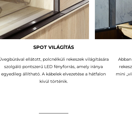
SPOT VILÁGÍTÁS
Üvegbúrával ellátott, polcnélküli rekeszek világítására
Abban 
szolgáló pontszerű LED fényforrás, amely iránya
rekesz
egyedileg állítható.
A kábelek elvezetése a hátfalon
mini „v
kívül történik
.