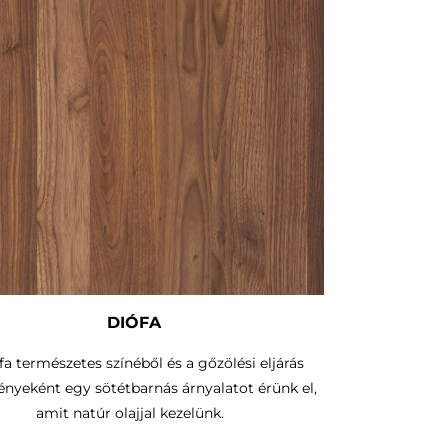
DIÓFA
fa természetes színéből és a gőzölési eljárás
nyeként egy sötétbarnás árnyalatot érünk el,
amit natúr olajjal kezelünk.