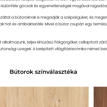
 a különféle göcsök és egyenetlenségek magával ragadóan
záltal a bútoroknak is megadják a szépségüket, és megis
 hat és antibakteriális. Mivel a bútor csupán egy természet
lkalmazunk, teljes kihúzású fiókgörgőket csillapított zár
ztonsági üvegek. A beépített világítástechnika német beszá
Bútorok színválasztéka