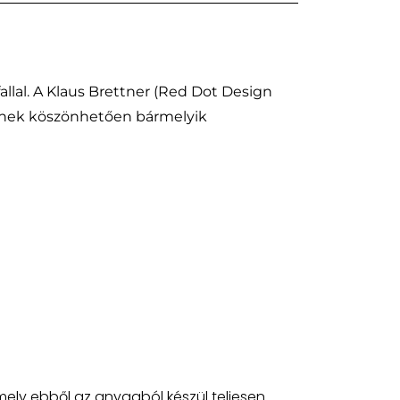
allal. A Klaus Brettner (Red Dot Design
vüknek köszönhetően bármelyik
ely ebből az anyagból készül teljesen