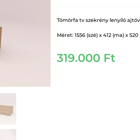
Tömörfa tv szekrény lenyíló ajtóv
Méret: 1556 (szé) x 412 (ma) x 5
319.000
Ft