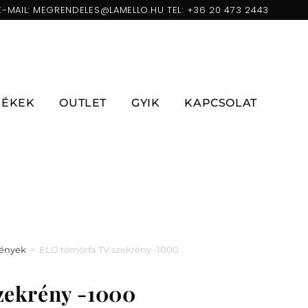
E-MAIL:
MEGRENDELES@LAMELLO.HU
TEL:
+36 20 473 2443
ZÉKEK
OUTLET
GYIK
KAPCSOLAT
rények
>
ELO tömörfa TV szekrény -1000
zekrény -1000