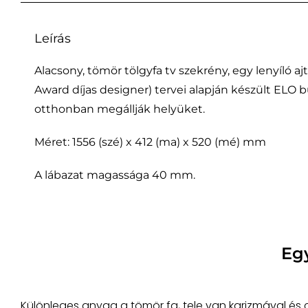
Leírás
Alacsony, tömör tölgyfa tv szekrény, egy lenyíló a
Award díjas designer) tervei alapján készült ELO
otthonban megállják helyüket.
Méret: 1556 (szé) x 412 (ma) x 520 (mé) mm
A lábazat magassága 40 mm.
Eg
Különleges anyag a tömör fa, tele van karizmával és