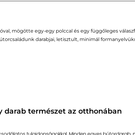
jtóval, mögötte egy-egy polccal és egy függőleges válaszf
 bútorcsaládunk darabjai, letisztult, minimál formanyel
y darab természet az otthonában
 csodálatos tulajdonságokkal. Minden egyes bútordarab, m