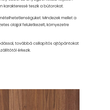
 karakteressé teszik a bútorokat.
mételhetetlenségüket. Mindezek mellet a
es olajjal felületkezelt, környezetre
ódással, továbbá csillapítós ajtópántokat
llítótól érkezik.