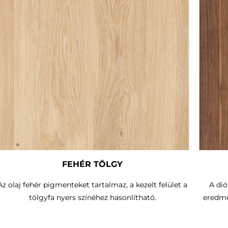
FEHÉR TÖLGY
Az olaj fehér pigmenteket tartalmaz, a kezelt felület a
A dió
tölgyfa nyers színéhez hasonlítható.
eredmé