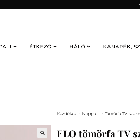
PALI
ÉTKEZŐ
HÁLÓ
KANAPÉK, S
Kezdőlap
>
Nappali
>
Tömörfa TV-szek
ELO tömörfa TV s