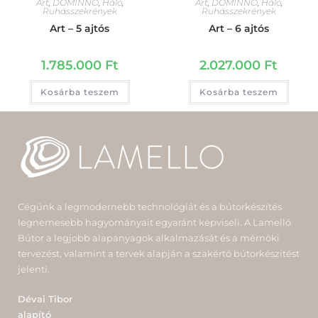
Art
,
DOMINNO
,
Háló
,
Art
,
DOMINNO
,
Háló
,
Ruhásszekrények
Ruhásszekrények
Art – 5 ajtós
Art – 6 ajtós
1.785.000
Ft
2.027.000
Ft
Kosárba teszem
Kosárba teszem
Cégünk a legmodernebb technológiát és a bútorkészítés
legnemesebb hagyományait egyaránt képviseli. A Lamelló
Bútor a legjobb alapanyagok alkalmazását és a mérnöki
tervezést, valamint a tervek alapján a szakértő bútorkészítést
jelenti.
Dévai Tibor
alapító