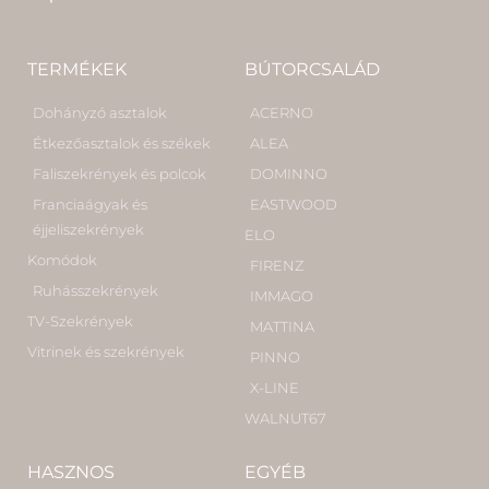
TERMÉKEK
BÚTORCSALÁD
Dohányzó asztalok
ACERNO
Étkezőasztalok és székek
ALEA
Faliszekrények és polcok
DOMINNO
Franciaágyak és
EASTWOOD
éjjeliszekrények
ELO
Komódok
FIRENZ
Ruhásszekrények
IMMAGO
TV-Szekrények
MATTINA
Vitrinek és szekrények
PINNO
X-LINE
WALNUT67
HASZNOS
EGYÉB