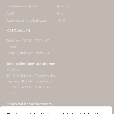
Vásárlás és szállítás
Rólunk
ÁSZF
Blog
Adatvédelmi nyilatkozat
GYIK
KAPCSOLAT
Telefon: +36 20 473 2443
Email:
megrendeles@lamello.hu
Törökbálinti bemutatóterem
MaxCity
2045 Törökbálint, Tópark u. 1/a.
1. emelet/109 Nyitvatartás: H-
SZO 10:00-20:00, V: 10:00-
19:00
Kaposvári bemutatóterem
Kaposvár, Dómbóvári út 1.