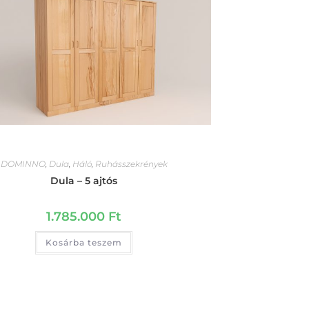
DOMINNO
,
Dula
,
Háló
,
Ruhásszekrények
Dula – 5 ajtós
1.785.000
Ft
Kosárba teszem