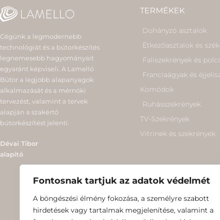
TERMÉKEK
Dohányzó asztalok
Cégünk a legmodernebb
Étkezőasztalok és szé
technológiát és a bútorkészítés
legnemesebb hagyományait
Faliszekrények és polc
egyaránt képviseli. A Lamelló
Franciaágyak és éjjeli
Bútor a legjobb alapanyagok
Komódok
alkalmazását és a mérnöki
tervezést, valamint a tervek
Ruhásszekrények
alapján a szakértő
TV-Szekrények
bútorkészítést jelenti.
Vitrinek és szekrények
Dévai Tibor
alapító
Fontosnak tartjuk az adatok védelmét
A böngészési élmény fokozása, a személyre szabott
hirdetések vagy tartalmak megjelenítése, valamint a