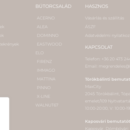
BÚTORCSALÁD
HASZNOS
ACERNO
Vásárlás és szállítás
kek
ALEA
ÁSZF
ok
DOMINNO
Adatvédelmi nyilatkoz
szekrények
EASTWOOD
KAPCSOLAT
ELO
Telefon: +36 20 473 24
FIRENZ
Email: megrendeles@
IMMAGO
MATTINA
Törökbálinti bemuta
MaxCity
PINNO
2045 Törökbálint, Tópark
X-LINE
emelet/109 Nyitvatart
WALNUT67
10:00-20:00, V: 10:00-1
Kaposvári bemutató
Kaposvár, Dómbóvári ú