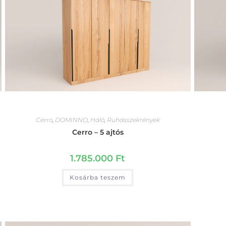
Cerro
,
DOMINNO
,
Háló
,
Ruhásszekrények
Cerro – 5 ajtós
1.785.000
Ft
Kosárba teszem