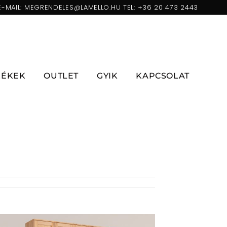
E-MAIL:
MEGRENDELES@LAMELLO.HU
TEL:
+36 20 473 2443
ZÉKEK
OUTLET
GYIK
KAPCSOLAT