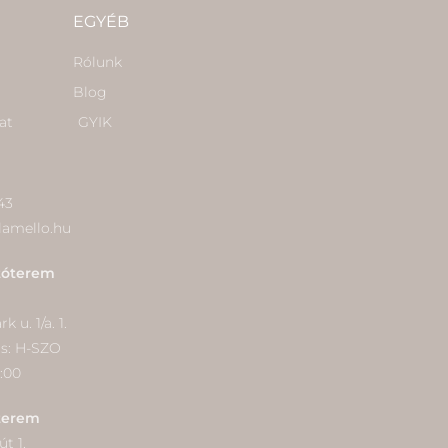
EGYÉB
Rólunk
Blog
at
GYIK
43
lamello.hu
tóterem
 u. 1/a. 1.
ás: H-SZO
9:00
terem
t 1.