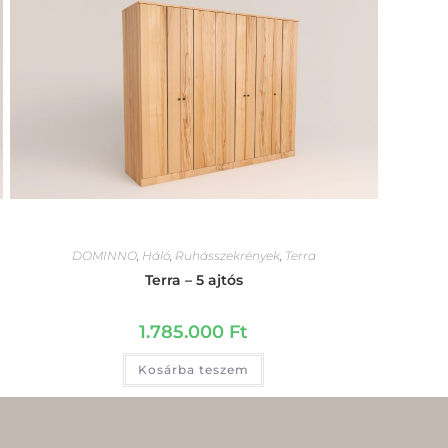
DOMINNO
,
Háló
,
Ruhásszekrények
,
Terra
Terra – 5 ajtós
1.785.000
Ft
Kosárba teszem