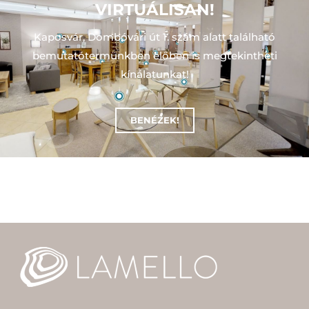
VIRTUÁLISAN!
Kaposvár, Dombóvári út 1. szám alatt található
bemutatótermünkben előben is megtekintheti
kínálatunkat!
BENÉZEK!