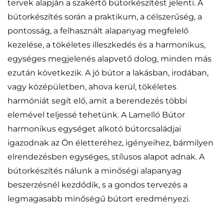
tervek alapján a szakértő bútorkészítést jelenti. A
bútorkészítés során a praktikum, a célszerűség, a
pontosság, a felhasznált alapanyag megfelelő
kezelése, a tökéletes illeszkedés és a harmonikus,
egységes megjelenés alapvető dolog, minden más
ezután következik. A jó bútor a lakásban, irodában,
vagy középületben, ahova kerül, tökéletes
harmóniát segít elő, amit a berendezés többi
elemével teljessé tehetünk. A Lamelló Bútor
harmonikus egységet alkotó bútorcsaládjai
igazodnak az Ön életteréhez, igényeihez, bármilyen
elrendezésben egységes, stílusos alapot adnak. A
bútorkészítés nálunk a minőségi alapanyag
beszerzésnél kezdődik, s a gondos tervezés a
legmagasabb minőségű bútort eredményezi.