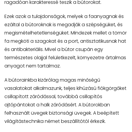
ragadóan karakteressé teszik a bútorokat.
Ezek azok a tulajdonságok, melyek a faanyagnak és
ezáltal a bútoroknak is megadják a szépségüket, és
megismételhetetlenségüket. Mindezek mellet a tömör
fa megköti a szagokat és a port, antisztatikusnak hat
és antibakteriális. Mivel a bútor csupán egy
természetes olajjal felületkezelt, környezetre ártalmas
anyagot nem tartalmaz.
A bútorainkba kizárólag magas minőségű
vasalatokat alkalmazunk, teljes kihúzású fiókgörgőket
csillapított záródással, továbbá csillapítós
ajtópántokat a halk záródásért. A bútorokban
felhasznált üvegek biztonsági üvegek. A beépített
világítástechnika német beszállítótól érkezik.