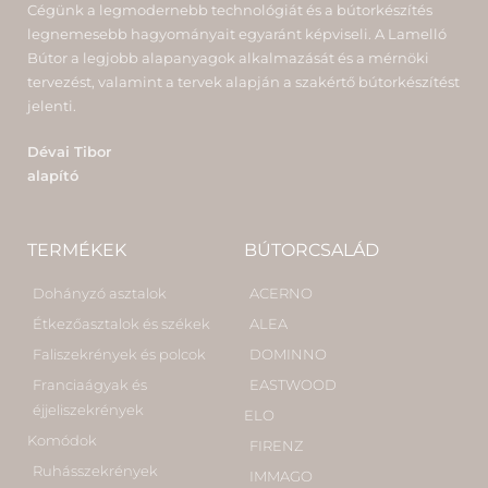
Cégünk a legmodernebb technológiát és a bútorkészítés
legnemesebb hagyományait egyaránt képviseli. A Lamelló
Bútor a legjobb alapanyagok alkalmazását és a mérnöki
tervezést, valamint a tervek alapján a szakértő bútorkészítést
jelenti.
Dévai Tibor
alapító
TERMÉKEK
BÚTORCSALÁD
Dohányzó asztalok
ACERNO
Étkezőasztalok és székek
ALEA
Faliszekrények és polcok
DOMINNO
Franciaágyak és
EASTWOOD
éjjeliszekrények
ELO
Komódok
FIRENZ
Ruhásszekrények
IMMAGO