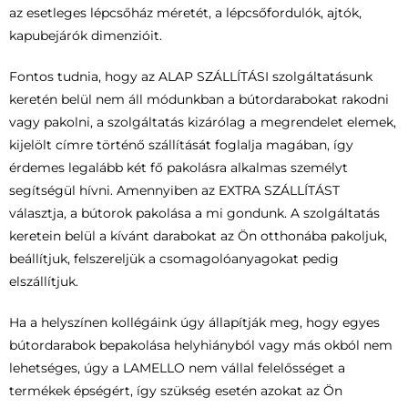
az esetleges lépcsőház méretét, a lépcsőfordulók, ajtók,
kapubejárók dimenzióit.
Fontos tudnia, hogy az ALAP SZÁLLÍTÁSI szolgáltatásunk
keretén belül nem áll módunkban a bútordarabokat rakodni
vagy pakolni, a szolgáltatás kizárólag a megrendelet elemek,
kijelölt címre történő szállítását foglalja magában, így
érdemes legalább két fő pakolásra alkalmas személyt
segítségül hívni. Amennyiben az EXTRA SZÁLLÍTÁST
választja, a bútorok pakolása a mi gondunk. A szolgáltatás
keretein belül a kívánt darabokat az Ön otthonába pakoljuk,
beállítjuk, felszereljük a csomagolóanyagokat pedig
elszállítjuk.
Ha a helyszínen kollégáink úgy állapítják meg, hogy egyes
bútordarabok bepakolása helyhiányból vagy más okból nem
lehetséges, úgy a LAMELLO nem vállal felelősséget a
termékek épségért, így szükség esetén azokat az Ön