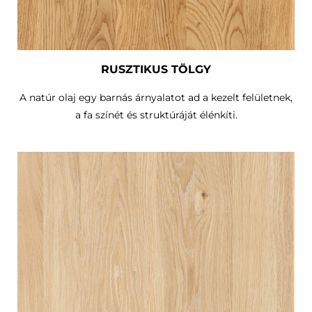
RUSZTIKUS TÖLGY
A natúr olaj egy barnás árnyalatot ad a kezelt felületnek,
a fa színét és struktúráját élénkíti.