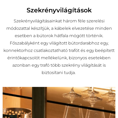
Szekrényvilágítások
Szekrényvilágításainkat három féle szerelési
módozattal készítjük, a kábelek elvezetése minden
esetben a bútorok hátfala mögött történik.
Főszabályként egy világított bútordarabhoz egy,
konnektorhoz csatlakoztatható trafót és egy beépített
érintőkapcsolót mellékelünk, bizonyos esetekben
azonban egy trafó több szekrény világítását is
biztosítani tudja.