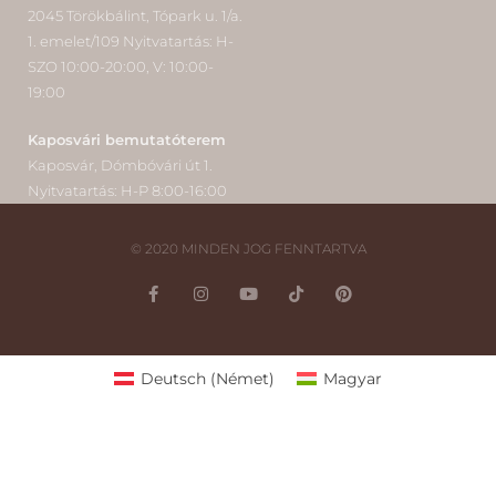
2045 Törökbálint, Tópark u. 1/a.
1. emelet/109 Nyitvatartás: H-
SZO 10:00-20:00, V: 10:00-
19:00
Kaposvári bemutatóterem
Kaposvár, Dómbóvári út 1.
Nyitvatartás: H-P 8:00-16:00
© 2020 MINDEN JOG FENNTARTVA
Deutsch
(
Német
)
Magyar