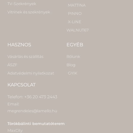
TV-Szekrények
MATTINA
Vitrinek és szekrények
PINNO
X-LINE
WALNUT67
HASZNOS
EGYÉB
Vásárlás és szállítás
Rólunk
ÁSZF
Blog
Adatvédelmi nyilatkozat
GYIK
KAPCSOLAT
Telefon: +36 20 473 2443
Email:
megrendeles@lamello.hu
Törökbálinti bemutatóterem
MaxCity