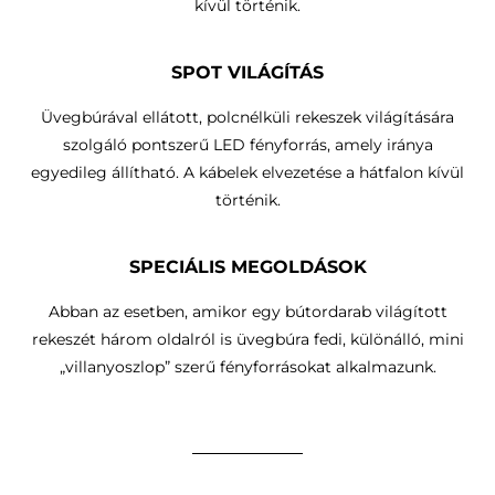
kívül történik.
SPOT VILÁGÍTÁS
Üvegbúrával ellátott, polcnélküli rekeszek világítására
szolgáló pontszerű LED fényforrás, amely iránya
egyedileg állítható.
A kábelek elvezetése a hátfalon kívül
történik
.
SPECIÁLIS MEGOLDÁSOK
Abban az esetben, amikor egy bútordarab világított
rekeszét három oldalról is üvegbúra fedi, különálló, mini
„villanyoszlop” szerű fényforrásokat alkalmazunk.