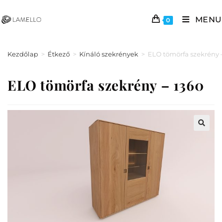
MENU
0
Kezdőlap
>
Étkező
>
Kínáló szekrények
>
ELO tömörfa szekrény 
ELO tömörfa szekrény – 1360